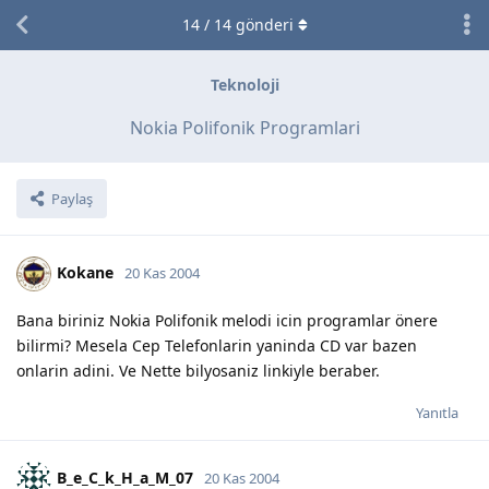
14
/
14
gönderi
Teknoloji
Nokia Polifonik Programlari
Paylaş
Kokane
20 Kas 2004
Bana biriniz Nokia Polifonik melodi icin programlar önere
bilirmi? Mesela Cep Telefonlarin yaninda CD var bazen
onlarin adini. Ve Nette bilyosaniz linkiyle beraber.
Yanıtla
B_e_C_k_H_a_M_07
20 Kas 2004