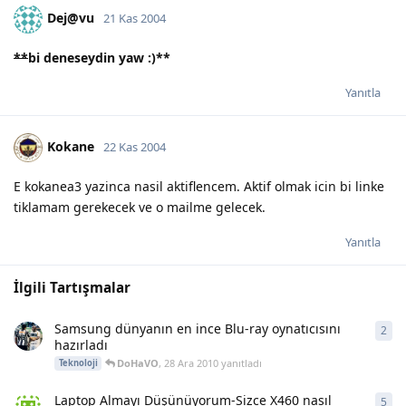
Dej@vu
21 Kas 2004
**
bi deneseydin yaw :)
**
Yanıtla
Kokane
22 Kas 2004
E kokanea3 yazinca nasil aktiflencem. Aktif olmak icin bi linke
tiklamam gerekecek ve o mailme gelecek.
Yanıtla
İlgili Tartışmalar
Samsung dünyanın en ince Blu-ray oynatıcısını
2
2
ya
hazırladı
DoHaVO
,
28 Ara 2010
yanıtladı
Teknoloji
Laptop Almayı Düşünüyorum-Sizce X460 nasıl
5
5
ya