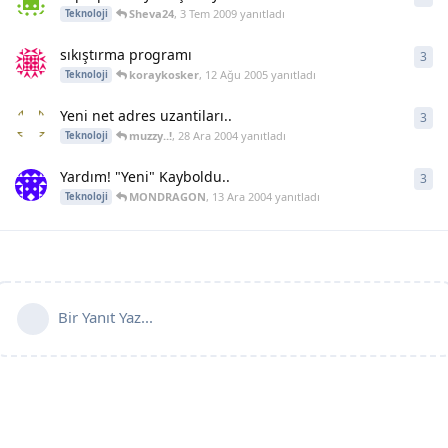
Sheva24
,
3 Tem 2009
yanıtladı
Teknoloji
sıkıştırma programı
3
3
ya
koraykosker
,
12 Ağu 2005
yanıtladı
Teknoloji
Yeni net adres uzantiları..
3
3
ya
muzzy..!
,
28 Ara 2004
yanıtladı
Teknoloji
Yardım! "Yeni" Kayboldu..
3
3
ya
MONDRAGON
,
13 Ara 2004
yanıtladı
Teknoloji
Bir Yanıt Yaz...