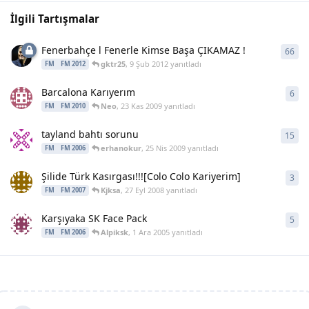
İlgili Tartışmalar
Fenerbahçe l Fenerle Kimse Başa ÇIKAMAZ !
66
66
y
gktr25
,
9 Şub 2012
yanıtladı
FM
FM 2012
Barcalona Karıyerım
6
6
ya
Neo
,
23 Kas 2009
yanıtladı
FM
FM 2010
tayland bahtı sorunu
15
15
y
erhanokur
,
25 Nis 2009
yanıtladı
FM
FM 2006
Şilide Türk Kasırgası!!![Colo Colo Kariyerim]
3
3
ya
Kjksa
,
27 Eyl 2008
yanıtladı
FM
FM 2007
Karşıyaka SK Face Pack
5
5
ya
Alpiksk
,
1 Ara 2005
yanıtladı
FM
FM 2006