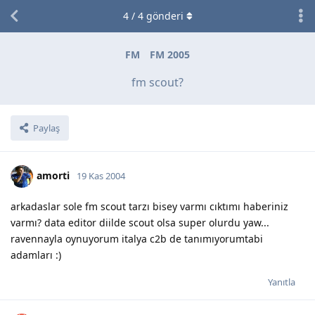
4
/
4
gönderi
FM
FM 2005
fm scout?
Paylaş
amorti
19 Kas 2004
arkadaslar sole fm scout tarzı bisey varmı cıktımı haberiniz
varmı? data editor diilde scout olsa super olurdu yaw...
ravennayla oynuyorum italya c2b de tanımıyorumtabi
adamları :)
Yanıtla