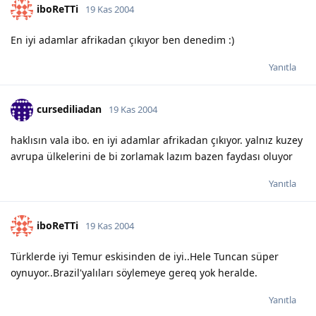
iboReTTi
19 Kas 2004
En iyi adamlar afrikadan çıkıyor ben denedim :)
Yanıtla
cursediliadan
19 Kas 2004
haklısın vala ibo. en iyi adamlar afrikadan çıkıyor. yalnız kuzey
avrupa ülkelerini de bi zorlamak lazım bazen faydası oluyor
Yanıtla
iboReTTi
19 Kas 2004
Türklerde iyi Temur eskisinden de iyi..Hele Tuncan süper
oynuyor..Brazil'yalıları söylemeye gereq yok heralde.
Yanıtla