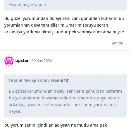
Yorum boyle yapilir
Bu güzel yorumundan dolayı seni canı gönülden kutlarım bu
yorumlarının devamını dilerim.Umarım soruyu soran
arkadaşa yardımcı olmuşsundur pek sanmıyorum ama neyse.
Yanıtla
tipster
19 Kas 2004
Orjinal Mesajı Yazan:
Hami(10)
Bu güzel yorumundan dolayı seni canı gönülden kutlarım
bu yorumlarının devamını dilerim.Umarım soruyu soran
arkadaşa yardımcı olmuşsundur pek sanmıyorum ama
neyse.
bu yorum senin içindi anladıysan ne mutlu ama pek