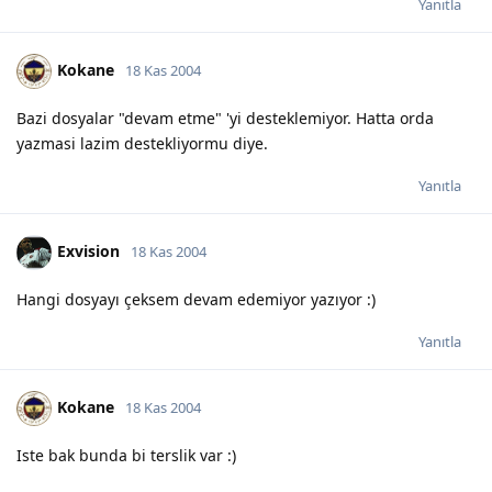
Yanıtla
Kokane
18 Kas 2004
Bazi dosyalar "devam etme" 'yi desteklemiyor. Hatta orda
yazmasi lazim destekliyormu diye.
Yanıtla
Exvision
18 Kas 2004
Hangi dosyayı çeksem devam edemiyor yazıyor :)
Yanıtla
Kokane
18 Kas 2004
Iste bak bunda bi terslik var :)