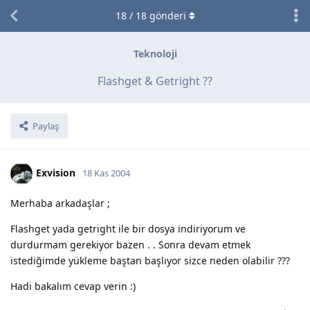
18
/
18
gönderi
Teknoloji
Flashget & Getright ??
Paylaş
Exvision
18 Kas 2004
Merhaba arkadaşlar ;
Flashget yada getright ile bir dosya indiriyorum ve
durdurmam gerekiyor bazen . . Sonra devam etmek
istediğimde yükleme baştan başlıyor sizce neden olabilir ???
Hadi bakalım cevap verin :)