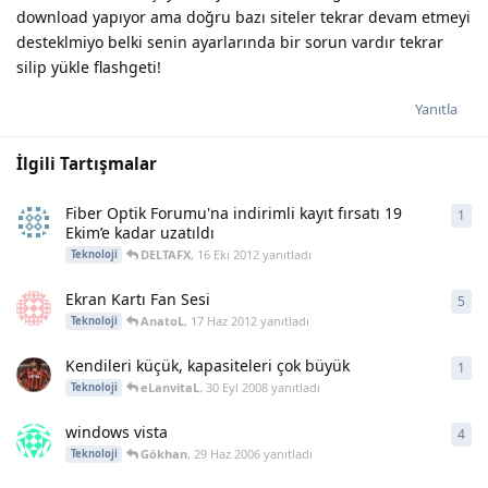
download yapıyor ama doğru bazı siteler tekrar devam etmeyi
desteklmiyo belki senin ayarlarında bir sorun vardır tekrar
silip yükle flashgeti!
Yanıtla
İlgili Tartışmalar
Fiber Optik Forumu'na indirimli kayıt fırsatı 19
1
1
ya
Ekim’e kadar uzatıldı
DELTAFX
,
16 Eki 2012
yanıtladı
Teknoloji
Ekran Kartı Fan Sesi
5
5
ya
AnatoL
,
17 Haz 2012
yanıtladı
Teknoloji
Kendileri küçük, kapasiteleri çok büyük
1
1
ya
eLanvitaL
,
30 Eyl 2008
yanıtladı
Teknoloji
windows vista
4
4
ya
Gökhan
,
29 Haz 2006
yanıtladı
Teknoloji