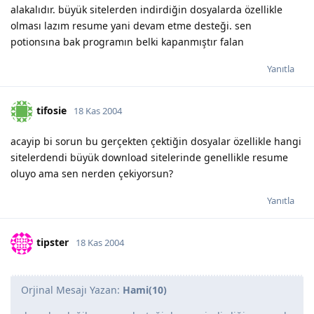
alakalıdır. büyük sitelerden indirdiğin dosyalarda özellikle
olması lazım resume yani devam etme desteği. sen
potionsına bak programın belki kapanmıştır falan
Yanıtla
tifosie
18 Kas 2004
acayip bi sorun bu gerçekten çektiğin dosyalar özellikle hangi
sitelerdendi büyük download sitelerinde genellikle resume
oluyo ama sen nerden çekiyorsun?
Yanıtla
tipster
18 Kas 2004
Orjinal Mesajı Yazan:
Hami(10)