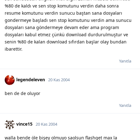
%80 de kaldı ve sen stop komutunu verdin daha sonra
resume komutunu verdin sunucu baştan sana dosyaları
gondermeye başladı sen stop komutunu verdin ama sunucu
dosyaları sana göndermeye devam eder ama program
dosyaları kabul etmez çünkü download durdurulmuştur ve
senin %80 de kalan download sıfırdan başlar olay bundan
ibarettir.
Yanıtla
legendeleven
20 Kas 2004
ben de de oluyor
Yanıtla
vince15
20 Kas 2004
walla bende öle bişey olmuyo saolsun flashget max la