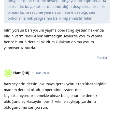
dosyalar değil resume desteği dosyayı indirdiğin servarla
alakalıdır. büyük sitelerden indirdiğin dosyalarda özellikle
olması lazım resume yani devam etme desteği. sen
potionsına bak programın belki kapanmıştır falan
bilmiyorsun bari yorum yapma.operating system hakkında
bilgin varmı?belliki yok.bilmedigin seylerde yorum yapma
bence.bunun dersini okudum.kulaktan dolma yorum
yapmıyoruz burda.
Yanıtla
Hami(10)
18 Kas 2004
bazı şeylerin dersini okumaya gerek yoktur tecrübe=bilgidir.
madem dersini okudun operating system'den
kaynaklanıyordur demekle olmaz bu iş onun ne demek
olduğunu açıklasaydın bari 2 kelime söyleyip yardımcı
olduğunu mu sanıyorsun.