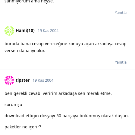
sanmıyorum ama neyse.
Yanıtla
Hami(10)
19 Kas 2004
burada bana cevap vereceğine konuyu açan arkadaşa cevap
versen daha iyi olur.
Yanıtla
tipster
19 Kas 2004
ben gerekli cevabı veririm arkadaşa sen merak etme.
sorun şu
download ettigin dosyayı 50 parçaya bölünmüş olarak düşün.
paketler ne içerir?