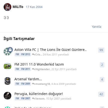
MiLiTo
17 Kas 2004
:) :)
Yanıtla
İlgili Tartışmalar
Aston Villa FC | The Lions İle Güzel Günlere..
99
99
y
Cris..
,
24 Kas 2011
yanıtladı
FM
FM 2012
FM 2011 11.0 Wonderkid lazım
2
2
ya
Highlander
,
22 Eyl 2011
yanıtladı
FM
FM 2011
Arsenal Yardım...
4
4
ya
mustang18
,
4 Ara 2009
yanıtladı
FM
FM 2009
Perugia, küllerinden doğuyor!
42
42
y
Venom
,
10 Eyl 2007
yanıtladı
FM
FM 2007