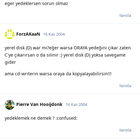
eger yedeklersen sorun olmaz
Yanıtla
ForzAKaaN
16 Kas 2004
yerel disk (D) war mı?eğer warsa ORAYA yedeğini çıkar zaten
C'ye çıkarırsan o da silinir :) yerel disk (D) yoksa savegame
gider
ama cd-writerin warsa oraya da kopyalayabilirsin!!!
Yanıtla
Pierre Van Hooijdonk
16 Kas 2004
yedeklemek ne demek ? :confused:
Yanıtla