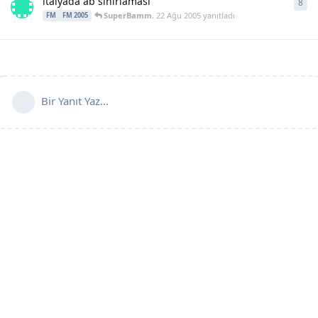
italyada ab sınırlaması
8
8
ya
SuperBamm
,
22 Ağu 2005
yanıtladı
FM
FM 2005
Bir Yanıt Yaz...