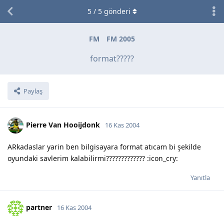
5
/
5
gönderi
FM
FM 2005
format?????
Paylaş
Pierre Van Hooijdonk
16 Kas 2004
ARkadaslar yarin ben bilgisayara format atıcam bi şekilde
oyundaki savlerim kalabilirmi????????????? :icon_cry:
Yanıtla
partner
16 Kas 2004