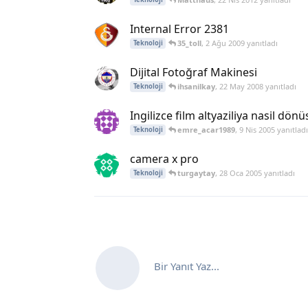
Internal Error 2381
35_toll
,
2 Ağu 2009
yanıtladı
Teknoloji
Dijital Fotoğraf Makinesi
ihsanilkay
,
22 May 2008
yanıtladı
Teknoloji
Ingilizce film altyaziliya nasil dön
emre_acar1989
,
9 Nis 2005
yanıtlad
Teknoloji
camera x pro
turgaytay
,
28 Oca 2005
yanıtladı
Teknoloji
Bir Yanıt Yaz...