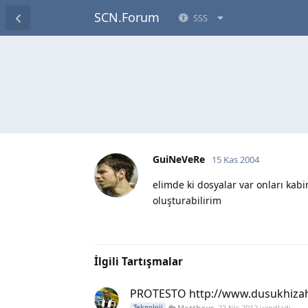
SCN.Forum
SSS
GuiNeVeRe
15 Kas 2004
elimde ki dosyalar var onları kabi
oluşturabilirim
İlgili Tartışmalar
PROTESTO http://www.dusukhizah
Matthaus
,
22 Nis 2012
yanıtladı
Teknoloji