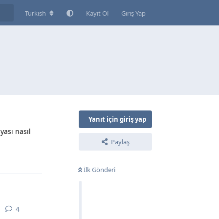
Turkish
Kayıt Ol
Giriş Yap
Yanıt için giriş yap
yası nasıl
Paylaş
Yanıtla
İlk Gönderi
4
4
yanıt