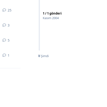
25
25
yanıt
1
/
1
gönderi
Kasım 2004
3
3
yanıt
5
5
yanıt
1
1
yanıt
Şimdi