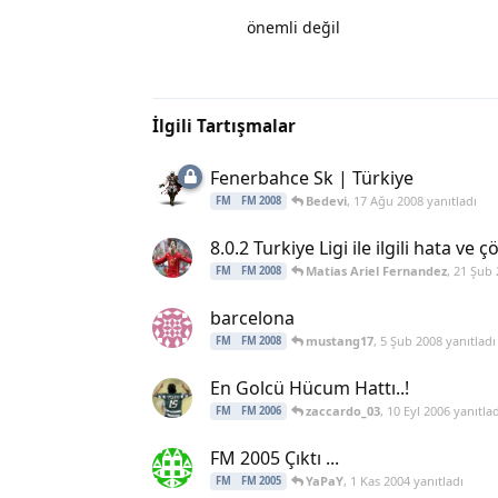
önemli değil
İlgili Tartışmalar
Fenerbahce Sk | Türkiye
Bedevi
,
17 Ağu 2008
yanıtladı
FM
FM 2008
8.0.2 Turkiye Ligi ile ilgili hata ve
Matias Ariel Fernandez
,
21 Şub 
FM
FM 2008
barcelona
mustang17
,
5 Şub 2008
yanıtladı
FM
FM 2008
En Golcü Hücum Hattı..!
zaccardo_03
,
10 Eyl 2006
yanıtlad
FM
FM 2006
FM 2005 Çıktı ...
YaPaY
,
1 Kas 2004
yanıtladı
FM
FM 2005