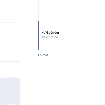
Yanıtla
4
/
4
gönderi
Kasım 2004
Şimdi
Yanıtla