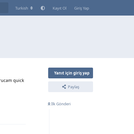
Turkish
Kayıt Ol
Giriş Yap
Yanıt için giriş yap
rucam quick
Paylaş
İlk Gönderi
Yanıtla