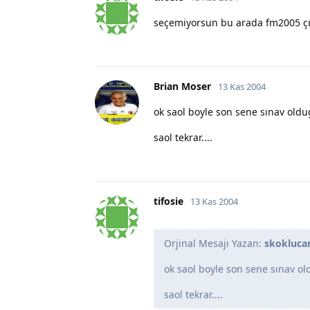
seçemiyorsun bu arada fm2005 çık
Brian Moser
13 Kas 2004
ok saol boyle son sene sınav oldu
saol tekrar....
tifosie
13 Kas 2004
Orjinal Mesajı Yazan:
skokluca
ok saol boyle son sene sınav ol
saol tekrar....