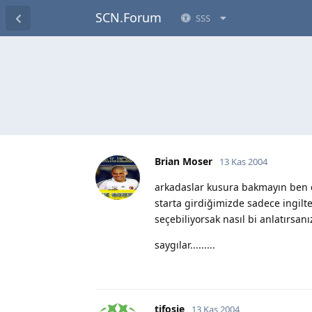
SCN.Forum
SSS
Brian Moser
13 Kas 2004
arkadaslar kusura bakmayın ben
starta girdiğimizde sadece ingilte
seçebiliyorsak nasıl bi anlatırsanı
saygılar.........
tifosie
13 Kas 2004