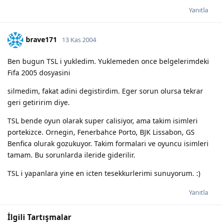
Yanıtla
brave171
13 Kas 2004
Ben bugun TSL i yukledim. Yuklemeden once belgelerimdeki
Fifa 2005 dosyasini
silmedim, fakat adini degistirdim. Eger sorun olursa tekrar
geri getiririm diye.
TSL bende oyun olarak super calisiyor, ama takim isimleri
portekizce. Ornegin, Fenerbahce Porto, BJK Lissabon, GS
Benfica olurak gozukuyor. Takim formalari ve oyuncu isimleri
tamam. Bu sorunlarda ileride giderilir.
TSL i yapanlara yine en icten tesekkurlerimi sunuyorum. :)
Yanıtla
İlgili Tartışmalar