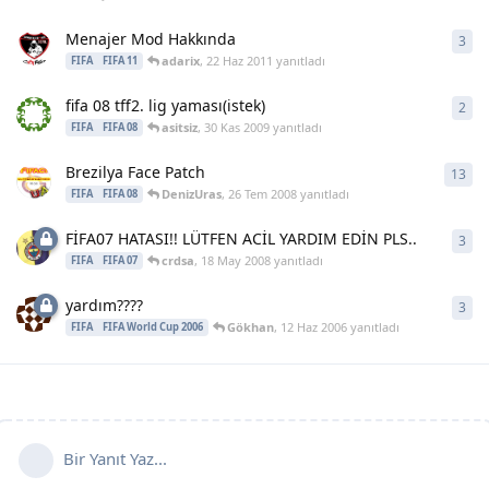
Menajer Mod Hakkında
3
3
ya
adarix
,
22 Haz 2011
yanıtladı
FIFA
FIFA 11
fifa 08 tff2. lig yaması(istek)
2
2
ya
asitsiz
,
30 Kas 2009
yanıtladı
FIFA
FIFA 08
Brezilya Face Patch
13
13
y
DenizUras
,
26 Tem 2008
yanıtladı
FIFA
FIFA 08
FİFA07 HATASI!! LÜTFEN ACİL YARDIM EDİN PLS..
3
3
ya
crdsa
,
18 May 2008
yanıtladı
FIFA
FIFA 07
yardım????
3
3
ya
Gökhan
,
12 Haz 2006
yanıtladı
FIFA
FIFA World Cup 2006
Bir Yanıt Yaz...