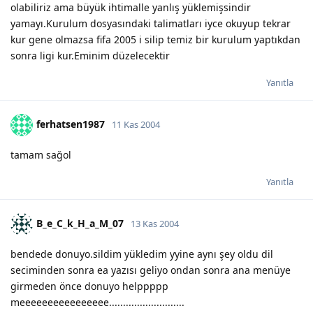
olabiliriz ama büyük ihtimalle yanlış yüklemişsindir
yamayı.Kurulum dosyasındaki talimatları iyce okuyup tekrar
kur gene olmazsa fifa 2005 i silip temiz bir kurulum yaptıkdan
sonra ligi kur.Eminim düzelecektir
Yanıtla
ferhatsen1987
11 Kas 2004
tamam sağol
Yanıtla
B_e_C_k_H_a_M_07
13 Kas 2004
bendede donuyo.sildim yükledim yyine aynı şey oldu dil
seciminden sonra ea yazısı geliyo ondan sonra ana menüye
girmeden önce donuyo helppppp
meeeeeeeeeeeeeeee...........................