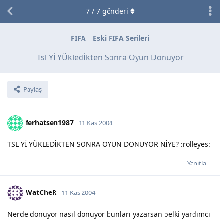
7
/
7
gönderi
FIFA
Eski FIFA Serileri
Tsl Yİ YÜkledİkten Sonra Oyun Donuyor
Paylaş
ferhatsen1987
11 Kas 2004
TSL Yİ YÜKLEDİKTEN SONRA OYUN DONUYOR NİYE? :rolleyes:
Yanıtla
WatCheR
11 Kas 2004
Nerde donuyor nasıl donuyor bunları yazarsan belki yardımcı