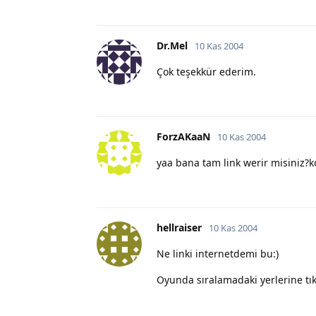
Dr.Mel
10 Kas 2004
Çok teşekkür ederim.
ForzAKaaN
10 Kas 2004
yaa bana tam link werir misiniz?
hellraiser
10 Kas 2004
Ne linki internetdemi bu:)
Oyunda sıralamadaki yerlerine tık