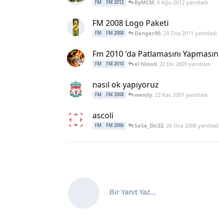
ByMCM
,
6 Ağu 2012
yanıtladı
FM
FM 2012
FM 2008 Logo Paketi
Danger90
,
29 Oca 2011
yanıtladı
FM
FM 2008
Fm 2010 'da Patlamasını Yapmasın
el Nino9
,
22 Eki 2009
yanıtladı
FM
FM 2010
nasıl ok yapıyoruz
wandy
,
22 Kas 2007
yanıtladı
FM
FM 2008
ascoli
SaSa_Ilic22
,
26 Oca 2006
yanıtlad
FM
FM 2006
Bir Yanıt Yaz...