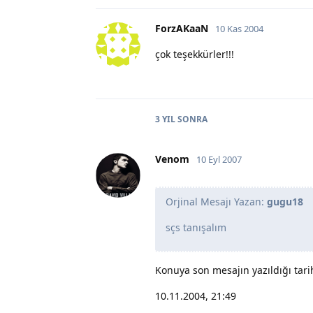
ForzAKaaN
10 Kas 2004
çok teşekkürler!!!
3 YIL
SONRA
Venom
10 Eyl 2007
Orjinal Mesajı Yazan:
gugu18
sçs tanışalım
Konuya son mesajın yazıldığı tari
10.11.2004, 21:49