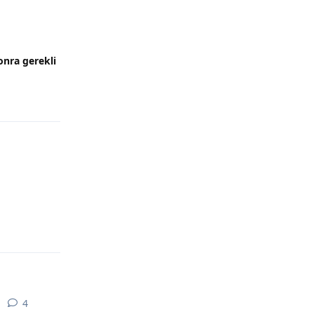
onra gerekli
Yanıtla
Yanıtla
4
4
yanıt