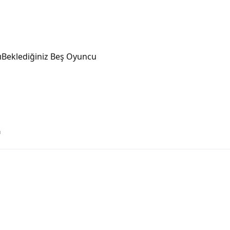
ıBeklediğiniz Beş Oyuncu
ı