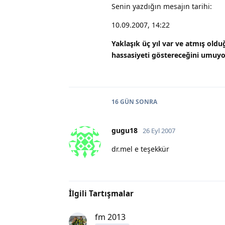
Senin yazdığın mesajın tarihi:
10.09.2007, 14:22
Yaklaşık üç yıl var ve atmış old
hassasiyeti göstereceğini umuy
16 GÜN
SONRA
gugu18
26 Eyl 2007
dr.mel e teşekkür
İlgili Tartışmalar
fm 2013