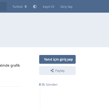
Turkish
Kayıt Ol
Giriş Yap
Yanıt için giriş yap
linde grafik
Paylaş
Yanıtla
İlk Gönderi