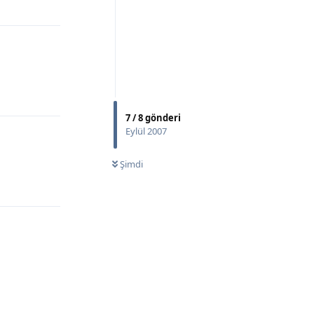
Yanıtla
Yanıtla
7
/
8
gönderi
Eylül 2007
Şimdi
Yanıtla
Yanıtla