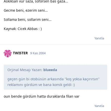
Askiksan vur saza, soförsen bas gaza...
Gecme beni, ezerim seni...
Sollama beni, sollarim seni...
Kaynak: Cicek Abbas : )
Yanıtla
TWISTER
9 Kas 2004
Orjinal Mesajı Yazan:
blueeda
geçen gün bi otobüsün arkasında "koş yoksa kaçırırsın"
reklamını gördüm ve bana komik geldi :)
oun bende gördüm hatta duraklarda filan var
Yanıtla