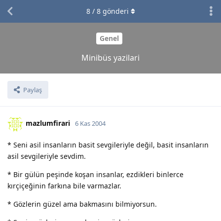
8
/
8
gönderi
Genel
Minibüs yazilari
Paylaş
mazlumfirari
6 Kas 2004
* Seni asil insanların basit sevgileriyle değil, basit insanların
asil sevgileriyle sevdim.
* Bir gülün peşinde koşan insanlar, ezdikleri binlerce
kırçiçeğinin farkına bile varmazlar.
* Gözlerin güzel ama bakmasını bilmiyorsun.