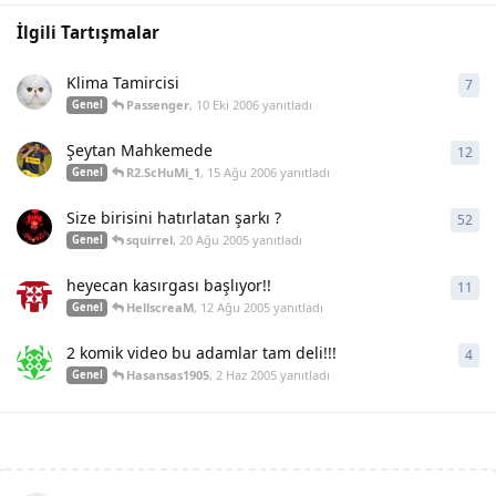
İlgili Tartışmalar
Klima Tamircisi
7
7
ya
Passenger
,
10 Eki 2006
yanıtladı
Genel
Şeytan Mahkemede
12
12
y
R2.ScHuMi_1
,
15 Ağu 2006
yanıtladı
Genel
Size birisini hatırlatan şarkı ?
52
52
y
squirrel
,
20 Ağu 2005
yanıtladı
Genel
heyecan kasırgası başlıyor!!
11
11
y
HellscreaM
,
12 Ağu 2005
yanıtladı
Genel
2 komik video bu adamlar tam deli!!!
4
4
ya
Hasansas1905
,
2 Haz 2005
yanıtladı
Genel