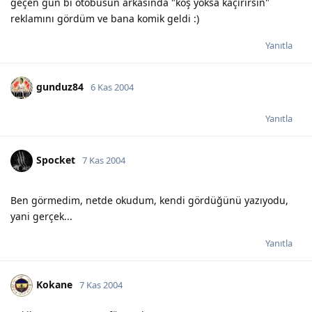
geçen gün bi otobüsün arkasında "koş yoksa kaçırırsın"
reklamını gördüm ve bana komik geldi :)
Yanıtla
gunduz84
6 Kas 2004
Yanıtla
Spocket
7 Kas 2004
Ben görmedim, netde okudum, kendi gördüğünü yazıyodu,
yani gerçek...
Yanıtla
Kokane
7 Kas 2004