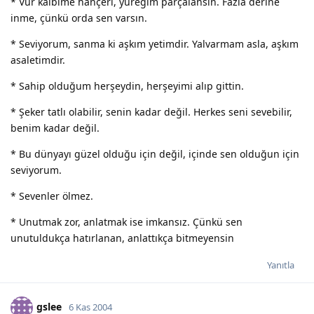
* Vur kalbime hançeri, yüreğim parçalansın. Fazla derine
inme, çünkü orda sen varsın.
* Seviyorum, sanma ki aşkım yetimdir. Yalvarmam asla, aşkım
asaletimdir.
* Sahip olduğum herşeydin, herşeyimi alıp gittin.
* Şeker tatlı olabilir, senin kadar değil. Herkes seni sevebilir,
benim kadar değil.
* Bu dünyayı güzel olduğu için değil, içinde sen olduğun için
seviyorum.
* Sevenler ölmez.
* Unutmak zor, anlatmak ise imkansız. Çünkü sen
unutuldukça hatırlanan, anlattıkça bitmeyensin
Yanıtla
gslee
6 Kas 2004