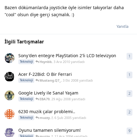
Bazen dökümanlarda joysticke öyle isimler takıyorlar daha
"cool" olsun diye gerçi saçmalık. :)
Yanıtla
İlgili Tartışmalar
Sony'den entegre PlayStation 2'li LCD televizyon
1
1
ya
Hsynbb
,
3 Ara 2010
yanıtladı
Teknoloji
Acer F-22Bid: O Bir Ferrari
1
1
ya
Mustang.Q7_
,
3 Eki 2008
yanıtladı
Teknoloji
Google Lively ile Sanal Yaşam
2
2
ya
EBA79
,
29 Ağu 2008
yanıtladı
Teknoloji
6230 muzik çalar problemi..
2
2
ya
muzzy..!
,
6 Şub 2005
yanıtladı
Teknoloji
Oyunu tamamen silemiyorum!
9
9
ya
muzzy..!
,
12 Ara 2004
yanıtladı
Teknoloji