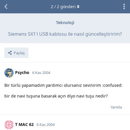
2
/
2
gönderi
Teknoloji
Siemens SX1'i USB kablosu ile nasıl güncelleştiririm?
Paylaş
Psycho
6 Kas 2004
Bir türlü yapamadım yardımcı olursanız sevinirim :confused:
bir de navi tuşuna basarak açın diyo navi tuşu nedir?
Yanıtla
T MAC 62
6 Kas 2004