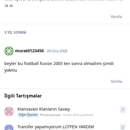
:o :o
Yanıtla
3 YIL
SONRA
murat0123456
29 Oca 2008
beyler bu football fusion 2005 ten sonra olmadımı şimdi
yokmu
Yanıtla
İlgili Tartışmalar
Klansavasi Klanların Savaşı
1
1
ya
klansavasi
,
14 Kas 2010
yanıtladı
Diğer Oyunlar
Transfer yapamıyorum LÜTFEN YARDIM
2
2
ya