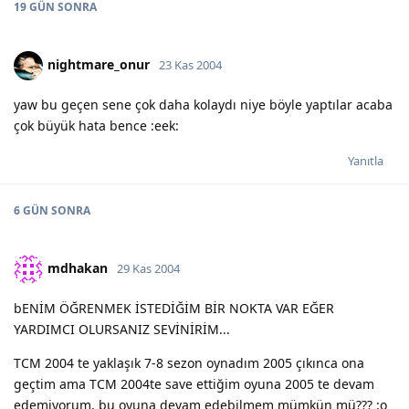
19 GÜN
SONRA
nightmare_onur
23 Kas 2004
yaw bu geçen sene çok daha kolaydı niye böyle yaptılar acaba
çok büyük hata bence :eek:
Yanıtla
6 GÜN
SONRA
mdhakan
29 Kas 2004
bENİM ÖĞRENMEK İSTEDİĞİM BİR NOKTA VAR EĞER
YARDIMCI OLURSANIZ SEVİNİRİM...
TCM 2004 te yaklaşık 7-8 sezon oynadım 2005 çıkınca ona
geçtim ama TCM 2004te save ettiğim oyuna 2005 te devam
edemiyorum, bu oyuna devam edebilmem mümkün mü??? :o