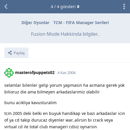
4
/
4
gönderi
Diğer Oyunlar
TCM - FIFA Manager Serileri
Fusion Mode Hakkinda bilgiler..
Paylaş
masterofpuppets02
4 Kas 2004
selamlar bilenler gelip yorum yapmasin ha acmana gerek yok
bilioruz die ama bilmeyen arkadaslarimiz olabilir
bunu acikliya kavusturalim
tcm 2005 deki belki en buyuk handikap ve bazi arkadaslar icin
of ya cd takip durucaz diyenler war..alirsin bi crack veya
virtual cd ile total club manageri cdsiz oynarsin