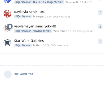
ersinclk
,
13 Mar 2007
yanıtlad
Diğer Oyunlar
TCM - FIFA Manager Serileri
Kaykayla Sehir Turu
7
7
ya
Mozzy
,
28 Eki 2006
yanıtladı
Diğer Oyunlar
yapılamayan smaç yokkk!!!
3
3
ya
Cambaz
,
17 Oca 2006
yanıtladı
Diğer Oyunlar
NBA Live Serileri
Star Wars Galaxies
1
1
ya
Thor
,
30 Eki 2004
yanıtladı
Diğer Oyunlar
Bir Yanıt Yaz...