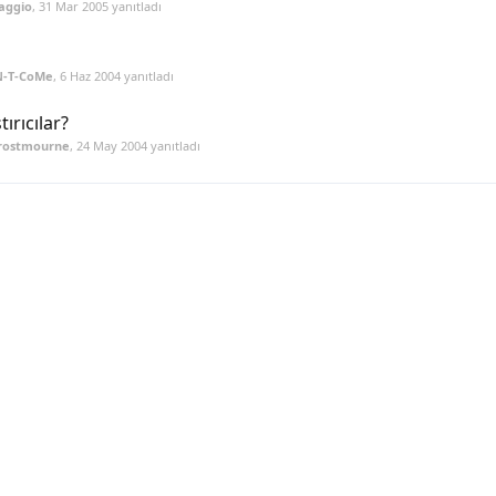
aggio
,
31 Mar 2005
yanıtladı
N-T-CoMe
,
6 Haz 2004
yanıtladı
tırıcılar?
rostmourne
,
24 May 2004
yanıtladı