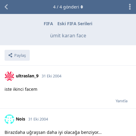
4
/
4
gönderi
FIFA
Eski FIFA Serileri
ümit karan face
Paylaş
ultraslan_9
31 Eki 2004
iste ikinci facem
Yanıtla
Nois
31 Eki 2004
Birazdaha uğraşsan daha iyi olacağa benziyor...