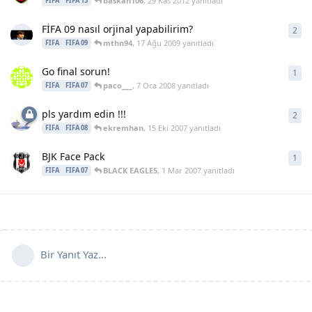
baskan106
,
29 Kas 2012
yanıtladı
FIFA
FIFA 13
FİFA 09 nasıl orjinal yapabilirim?
2
2
ya
mthn94
,
17 Ağu 2009
yanıtladı
FIFA
FIFA 09
Go final sorun!
1
1
ya
paco___
,
7 Oca 2008
yanıtladı
FIFA
FIFA 07
pls yardım edin !!!
2
2
ya
ekremhan
,
15 Eki 2007
yanıtladı
FIFA
FIFA 08
BJK Face Pack
1
1
ya
BLACK EAGLE5
,
1 Mar 2007
yanıtladı
FIFA
FIFA 07
Bir Yanıt Yaz...