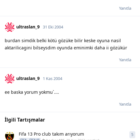
Yanıtla
ultraslan_9
31 Eki 2004
burdan simdik belki kötü gözüke bilir keske oyuna nasil
aktarilicagini bilseysdim oyunda eminimki daha ii gözükür
Yanıtla
ultraslan_9
1 Kas 2004
ee baska yorum yokmu`....
Yanıtla
İlgili Tartışmalar
Fifa 13 Pro club takım arıyorum
5
5
ya