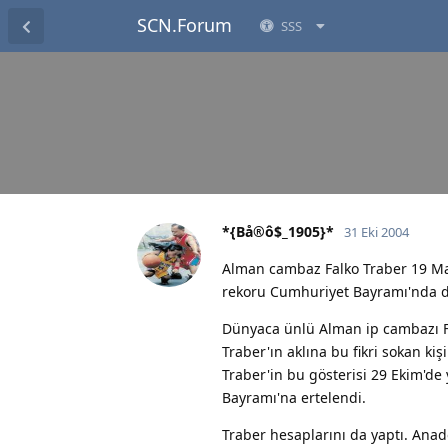
SCN.Forum
SSS
*{Bå®ô$_1905}*
31 Eki 2004
Alman cambaz Falko Traber 19 May
rekoru Cumhuriyet Bayramı'nda d
Dünyaca ünlü Alman ip cambazı Fal
Traber'ın aklına bu fikri sokan k
Traber'in bu gösterisi 29 Ekim'de 
Bayramı'na ertelendi.
Traber hesaplarını da yaptı. Anad