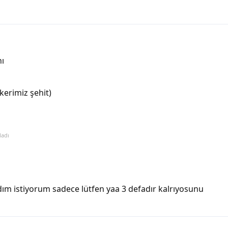
nı
kerimiz şehit)
ladı
ım istiyorum sadece lütfen yaa 3 defadır kalrıyosunu