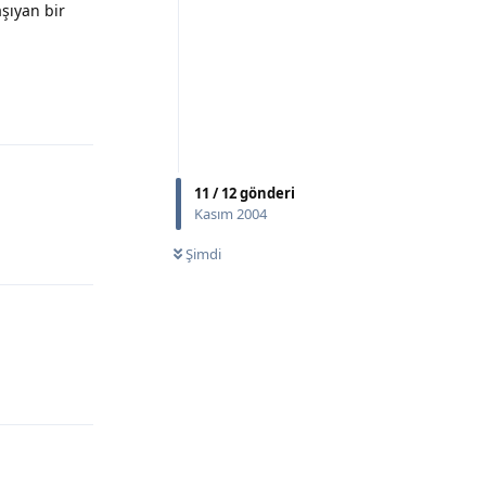
aşıyan bir
Yanıtla
11
/
12
gönderi
Kasım 2004
Şimdi
Yanıtla
Yanıtla