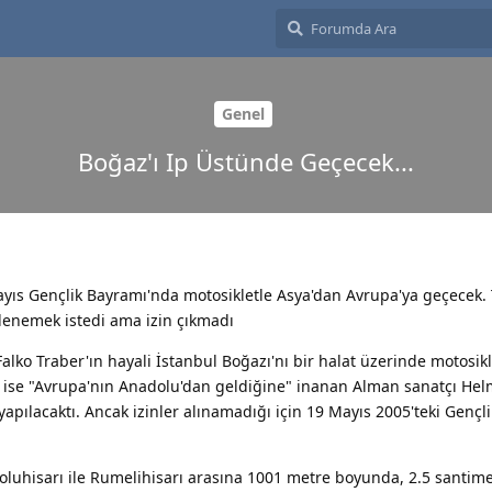
Genel
Boğaz'ı Ip Üstünde Geçecek...
ıs Gençlik Bayramı'nda motosikletle Asya'dan Avrupa'ya geçecek.
enemek istedi ama izin çıkmadı
ko Traber'ın hayali İstanbul Boğazı'nı bir halat üzerinde motosik
işi ise "Avrupa'nın Anadolu'dan geldiğine" inanan Alman sanatçı Hel
yapılacaktı. Ancak izinler alınamadığı için 19 Mayıs 2005'teki Gençl
oluhisarı ile Rumelihisarı arasına 1001 metre boyunda, 2.5 santim