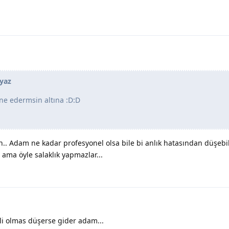
yaz
ine edermsin altına :D:D
in.. Adam ne kadar profesyonel olsa bile bi anlık hatasından düşebil
ama öyle salaklık yapmazlar...
li olmas düşerse gider adam...