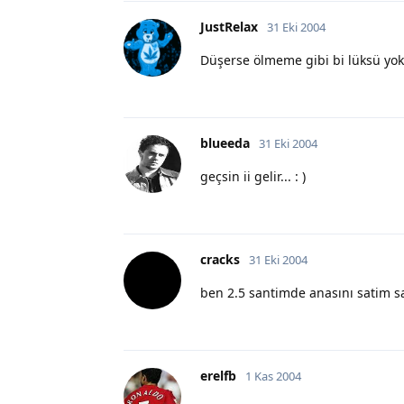
JustRelax
31 Eki 2004
Düşerse ölmeme gibi bi lüksü yok..
blueeda
31 Eki 2004
geçsin ii gelir... : )
cracks
31 Eki 2004
ben 2.5 santimde anasını satim s
erelfb
1 Kas 2004