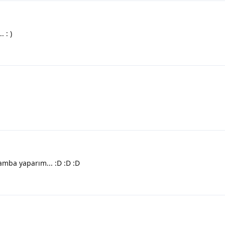
 : )
amba yaparım... :D :D :D