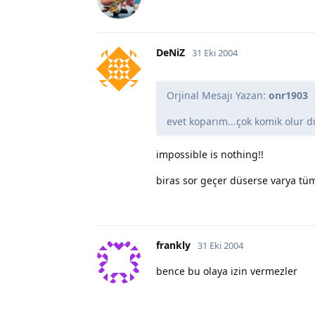
DeNiZ
31 Eki 2004
Orjinal Mesajı Yazan:
onr1903
evet koparım...çok komik olur d
impossible is nothing!!
biras sor geçer düserse varya tüm
frankly
31 Eki 2004
bence bu olaya izin vermezler