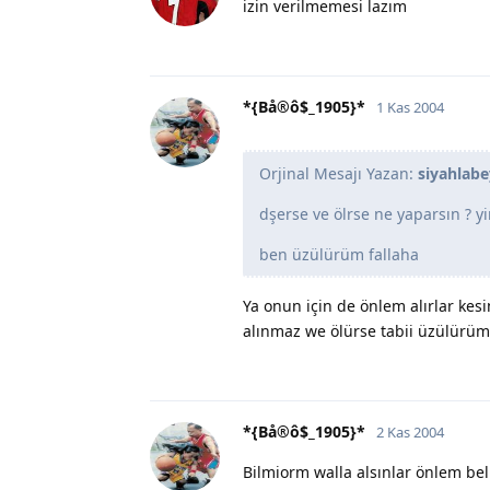
izin verilmemesi lazım
*{Bå®ô$_1905}*
1 Kas 2004
Orjinal Mesajı Yazan:
siyahlabe
dşerse ve ölrse ne yaparsın ? y
ben üzülürüm fallaha
Ya onun için de önlem alırlar kes
alınmaz we ölürse tabii üzülürüm 
*{Bå®ô$_1905}*
2 Kas 2004
Bilmiorm walla alsınlar önlem bel