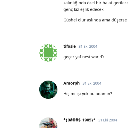
kalınlığında özel bir halat gerile
genç kız eşlik edecek.
Güshel olur aslında ama düşerse y
tifosie
31 Eki 2004
geçer yaf nesi war :D
Amorph
31 Eki 2004
Hiç mi işi yok bu adamın?
*{Bå®ô$_1905}*
31 Eki 2004