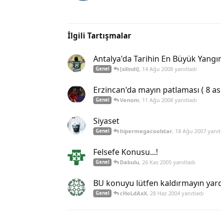
İlgili Tartışmalar
Antalya'da Tarihin En Büyük Yangı
[silindi]
,
14 Ağu 2008
yanıtladı
Genel
Erzincan'da mayın patlaması ( 8 as
Venom
,
11 Ağu 2008
yanıtladı
Genel
Siyaset
hipermegacoolstar
,
18 Ağu 2007
yanıt
Genel
Felsefe Konusu...!
Dabulu
,
26 Kas 2005
yanıtladı
Genel
BU konuyu lütfen kaldırmayın yard
cHoLdAxX
,
28 Haz 2004
yanıtladı
Genel