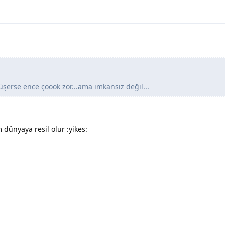
üşerse ence çoook zor...ama imkansız değil...
 dünyaya resil olur :yikes: