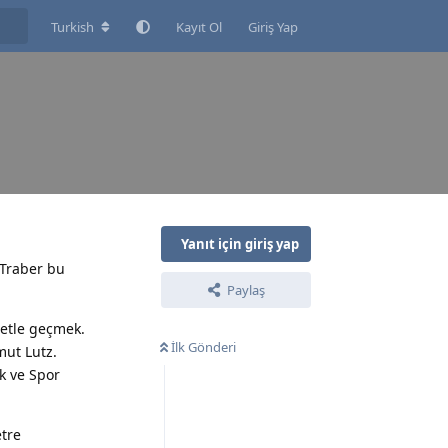
Turkish
Kayıt Ol
Giriş Yap
Yanıt için giriş yap
 Traber bu
Paylaş
letle geçmek.
İlk Gönderi
mut Lutz.
ik ve Spor
etre