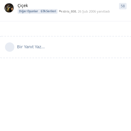
Çiçek
58
58
y
idris_808
,
26 Şub 2006
yanıtladı
Diğer Oyunlar
GTA Serileri
Bir Yanıt Yaz...