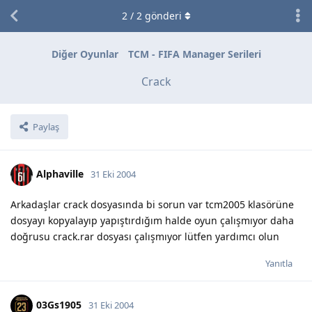
2
/
2
gönderi
Diğer Oyunlar
TCM - FIFA Manager Serileri
Crack
Paylaş
Alphaville
31 Eki 2004
Arkadaşlar crack dosyasında bi sorun var tcm2005 klasörüne
dosyayı kopyalayıp yapıştırdığım halde oyun çalışmıyor daha
doğrusu crack.rar dosyası çalışmıyor lütfen yardımcı olun
Yanıtla
03Gs1905
31 Eki 2004