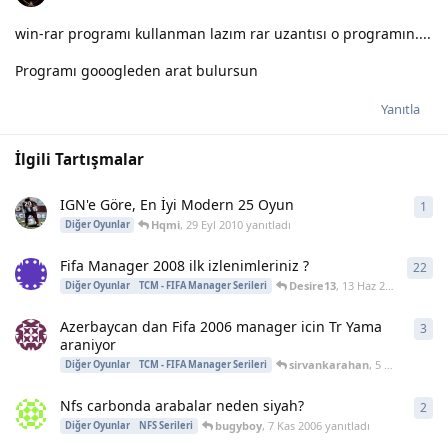
win-rar programı kullanman lazım rar uzantısı o programın....
Programı gooogleden arat bulursun
Yanıtla
İlgili Tartışmalar
IGN'e Göre, En İyi Modern 25 Oyun
1
1
ya
Hqmi
,
29 Eyl 2010
yanıtladı
Diğer Oyunlar
Fifa Manager 2008 ilk izlenimleriniz ?
22
22
y
Desire13
,
13 Haz 2009
yanıtlad
Diğer Oyunlar
TCM - FIFA Manager Serileri
Azerbaycan dan Fifa 2006 manager icin Tr Yama
3
3
ya
araniyor
sirvankarahan
,
5 May 2008
ya
Diğer Oyunlar
TCM - FIFA Manager Serileri
Nfs carbonda arabalar neden siyah?
2
2
ya
bugyboy
,
7 Kas 2006
yanıtladı
Diğer Oyunlar
NFS Serileri