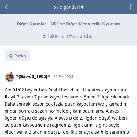
5
/
5
gönderi
Diğer Oyunlar
NSS ve Diğer Menajerlik Oyunları
B Takımları Hakkında...
Paylaş
*{Bå®ô$_1905}*
29 Eki 2004
Cm 01/02 beyler ben Real Madrid'im.. Updatesiz oynuorum...
Ilk yıl B takımı 7 puan kaybetmesine rağmen 2. lige çıkamadı..
Daha sonraki sezon çok fazla puan kaybettim we çıkamadım
ondan sonraki sezon normalde çıkamıodum ama Alaves
ligden düştü dolayısıyla Alaves B de 2. ligden düştü we ben
20 puan kaybetmeme rağmen 2. lige çktım.. Ilginç şeyler
oluor walla B takımında :) Bi de ilk 3 sırayı alsa bile sanırım B