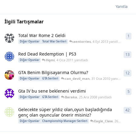
Yanıtla
İlgili Tartışmalar
Total War Rome 2 Geldi
1
1
ya
aentorries
,
4 Eyl 2013
yanıtladı
Diğer Oyunlar
Total War Serileri
Red Dead Redemption | PS3
13
13
y
Hqmi
,
4 Oca 2011
yanıtladı
Diğer Oyunlar
GTA Benim Bilgisayarıma Olurmu?
12
12
y
can_devil_man
,
31 Oca 2010
yanıtladı
Diğer Oyunlar
GTA Serileri
Gta IV bu sene bekleneni verdimi
5
5
ya
Baraka
,
25 Ara 2008
yanıtladı
Diğer Oyunlar
GTA Serileri
Gelecekte süper yıldız olan,oyun başladığında
42
42
y
genç olan oyuncular önerir misiniz?
Eagle_Claw
,
26 Haz 2004
y
Diğer Oyunlar
Championship Manager Serileri