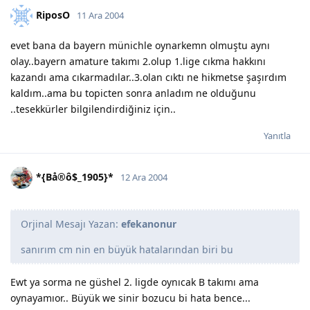
RiposO
11 Ara 2004
evet bana da bayern münichle oynarkemn olmuştu aynı
olay..bayern amature takımı 2.olup 1.lige cıkma hakkını
kazandı ama cıkarmadılar..3.olan cıktı ne hikmetse şaşırdım
kaldım..ama bu topicten sonra anladım ne olduğunu
..tesekkürler bilgilendirdiğiniz için..
Yanıtla
*{Bå®ô$_1905}*
12 Ara 2004
Orjinal Mesajı Yazan:
efekanonur
sanırım cm nin en büyük hatalarından biri bu
Ewt ya sorma ne güshel 2. ligde oynıcak B takımı ama
oynayamıor.. Büyük we sinir bozucu bi hata bence...