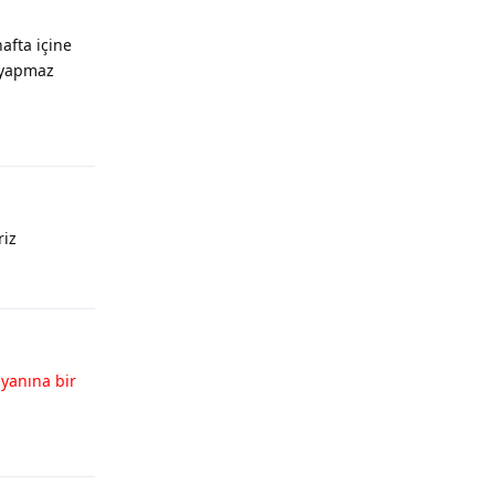
afta içine
 yapmaz
Yanıtla
riz
Yanıtla
yanına bir
Yanıtla