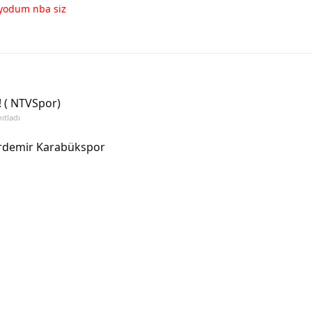
lıyodum nba siz
 ( NTVSpor)
ıtladı
ardemir Karabükspor