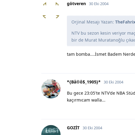
götveren
30 Eki 2004
Orjinal Mesajı Yazan:
TheFahri
NTV bu sezon kesin veriyor ma
bir de Murat Muratanoğlu çıka
tam bomba....İsmet Badem Nerde??
*{Bå®ô$_1905}*
30 Eki 2004
Bu gece 23:05'te NTV'de NBA Stü
kaçırmıcam walla...
GOZİT
30 Eki 2004