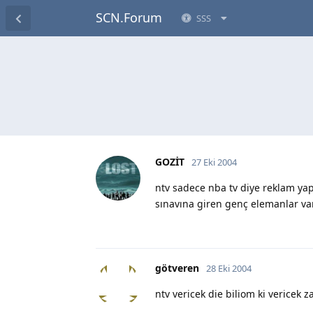
SCN.Forum
SSS
GOZİT
27 Eki 2004
ntv sadece nba tv diye reklam ya
sınavına giren genç elemanlar va
götveren
28 Eki 2004
ntv vericek die biliom ki vericek za