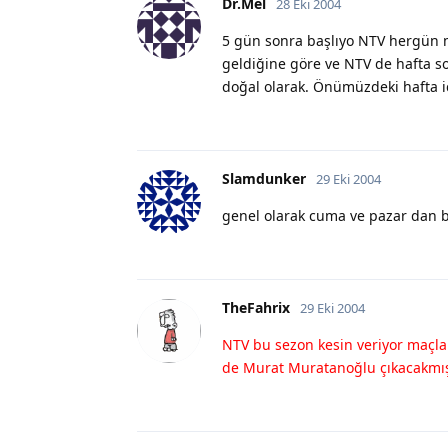
Dr.Mel
28 Eki 2004
5 gün sonra başlıyo NTV hergün m
geldiğine göre ve NTV de hafta 
doğal olarak. Önümüzdeki hafta iç
Slamdunker
29 Eki 2004
genel olarak cuma ve pazar dan bi
TheFahrix
29 Eki 2004
NTV bu sezon kesin veriyor maçl
de Murat Muratanoğlu çıkacakmı