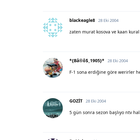
blackeagle8
28 Eki 2004
zaten murat kosova ve kaan kural
*{Bå®ô$_1905}*
28 Eki 2004
F-1 sona erdiğine göre werirler her
GOZİT
28 Eki 2004
5 gün sonra sezon başlıyo ntv hal