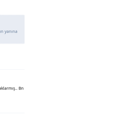
ın yanına
Yanıtla
klarmış.. Bn
Yanıtla