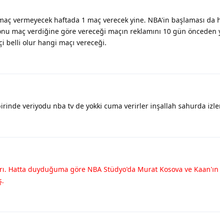
aç vermeyecek haftada 1 maç verecek yine. NBA'in başlaması da h
sonu maç verdiğine göre vereceği maçın reklamını 10 gün önceden
i belli olur hangi maçı vereceği.
rinde veriyodu nba tv de yokki cuma verirler inşallah sahurda izle
arı. Hatta duyduğuma göre NBA Stüdyo'da Murat Kosova ve Kaan'ın 
ş.