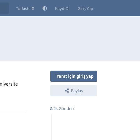
Turkish
Kayıt Ol
Giriş Yap
Yanıt için giriş yap
niversite
Paylaş
Yanıtla
İlk Gönderi