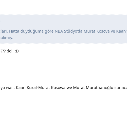
x
çları. Hatta duyduğuma göre NBA Stüdyo'da Murat Kosova ve Kaan'
cakmış.
? :lol: :D
dyo war.. Kaan Kural-Murat Kosowa we Murat Murathanoğlu sunaca