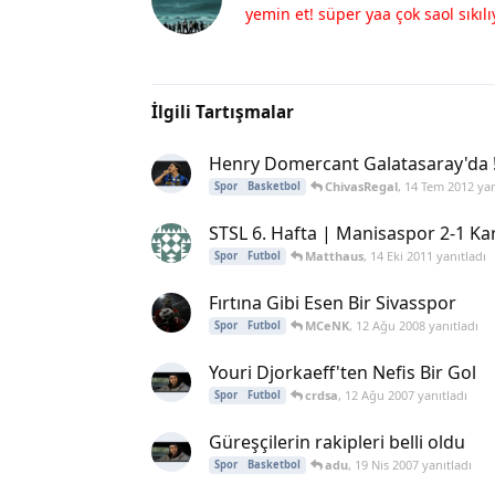
yemin et! süper yaa çok saol sıkı
İlgili Tartışmalar
Henry Domercant Galatasaray'da !
ChivasRegal
,
14 Tem 2012
yan
Spor
Basketbol
STSL 6. Hafta | Manisaspor 2-1 K
Matthaus
,
14 Eki 2011
yanıtladı
Spor
Futbol
Fırtına Gibi Esen Bir Sivasspor
MCeNK
,
12 Ağu 2008
yanıtladı
Spor
Futbol
Youri Djorkaeff'ten Nefis Bir Gol
crdsa
,
12 Ağu 2007
yanıtladı
Spor
Futbol
Güreşçilerin rakipleri belli oldu
adu
,
19 Nis 2007
yanıtladı
Spor
Basketbol