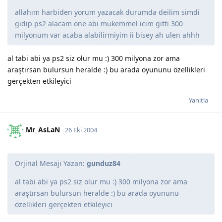
allahım harbiden yorum yazacak durumda deilim simdi
gidip ps2 alacam one abi mukemmel icim gitti 300
milyonum var acaba alabilirmiyim ii bisey ah ulen ahhh
al tabi abi ya ps2 siz olur mu :) 300 milyona zor ama
araştırsan bulursun heralde :) bu arada oyununu özellikleri
gerçekten etkileyici
Yanıtla
Mr_AsLaN
26 Eki 2004
Orjinal Mesajı Yazan:
gunduz84
al tabi abi ya ps2 siz olur mu :) 300 milyona zor ama
araştırsan bulursun heralde :) bu arada oyununu
özellikleri gerçekten etkileyici