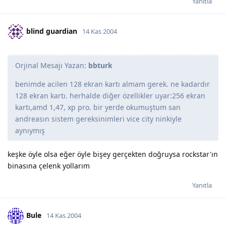
Yanıtla
blind guardian
14 Kas 2004
Orjinal Mesajı Yazan:
bbturk
benimde acilen 128 ekran kartı almam gerek. ne kadardır
128 ekran kartı. herhalde diğer özellikler uyar:256 ekran
kartı,amd 1,47, xp pro. bir yerde okumuştum san
andreasın sistem gereksinimleri vice city ninkiyle
aynıymış
keşke öyle olsa eğer öyle bişey gerçekten doğruysa rockstar'ın
binasına çelenk yollarım
Yanıtla
Bule
14 Kas 2004