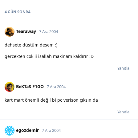
4 GÜN
SONRA
Tearaway
7 Ara 2004
dehsete düstüm desem :)
gercekten cok ii isallah makinam kaldırır :D
Yanıtla
BeKTaS F1GO
7 Ara 2004
kart mart önemli değil bi pc verison çıksın da
Yanıtla
egozdemir
7 Ara 2004