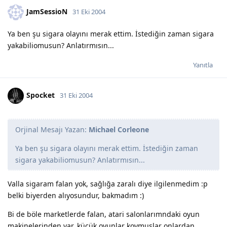
JamSessioN
31 Eki 2004
Ya ben şu sigara olayını merak ettim. İstediğin zaman sigara
yakabiliomusun? Anlatırmısın...
Yanıtla
Spocket
31 Eki 2004
Orjinal Mesajı Yazan:
Michael Corleone
Ya ben şu sigara olayını merak ettim. İstediğin zaman
sigara yakabiliomusun? Anlatırmısın...
Valla sigaram falan yok, sağlığa zaralı diye ilgilenmedim :p
belki biyerden alıyosundur, bakmadım :)
Bi de böle marketlerde falan, atari salonlarımndaki oyun
makinelerinden var, küçük oyunlar koymuşlar onlardan