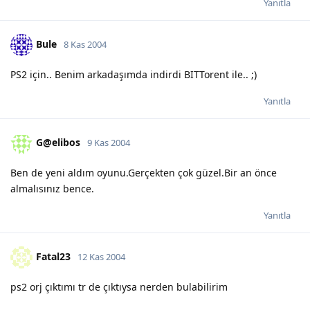
Yanıtla
Bule
8 Kas 2004
PS2 için.. Benim arkadaşımda indirdi BITTorent ile.. ;)
Yanıtla
G@elibos
9 Kas 2004
Ben de yeni aldım oyunu.Gerçekten çok güzel.Bir an önce
almalısınız bence.
Yanıtla
Fatal23
12 Kas 2004
ps2 orj çıktımı tr de çıktıysa nerden bulabilirim