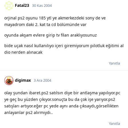
Fatal23
30 Kas 2004
orjinal ps2 oyunu 185 ytl ye akmerkezdeki sony de ve
mayadrom daki 2. kat ta cd bölümünde var
oyunda akşam evlere girip tv filan araklıyosunuz
bide uçak nasıl kullanılıyo içeri giremiyorum pilotluk eğitimi al
dio nerden alınacak
Yanıtla
digimax
3 Ara 2004
olay şundan ibaret.ps2 satılsın diye bir antlaşma yapılıyor.pc
ye geç bu yüzden çıkıyor.sonuçta bu da çok işe yarıyor.ps2
satışları artıyor.eğer pc yede aynı anda çıksaydı,görsellikten
anlayanlar ps2 alırmıydı..
Yanıtla