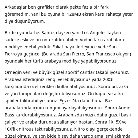
Arkadaşlar ben grafikler olarak pekte fazla bir fark
göremedim. Yani bu oyuna bi 128MB ekran kartı rahatça yeter
diye düşünüyorum.
Birde oyunda Los Santos'dayken yani Los Angeles'tayken
sadece eski ve bu önü kaldırılabilen Vodoo tarzı arabalara
modifiye edebiliyoduk. Fakat baya ilerleyince vede San
Fierro'ya geçince, (Bu arada San Fierro, San Francisco oluyor.)
oyundaki her türlü arabaya modifiye yapabiliyorsunuz.
Örneğin yeni ve büyük güzel sportif cantlar takabiliyosunuz.
Arabaya istediğiniz rengi verebiliyosunuz yada 200$
karşılığında özel renkleri kullanabiliyosunuz. Sonra ön, arka
ve yan tamponları değiştirebiliyosunuz. Ön kaput ve arka
spoiler taktırabiliyosunuz. Egzost'da dahil buna. Bazı
arabalarında içinin rengini ayarlayabiliyosunuz. Sonra Audio
Bass kurdurabiliyosunuz. Arabanızda müzik daha güzel baslı
çalıyor ve araba durunca sallanıyor bastan. Sonra 1X, 5X ve
10X'lik nitrous taktırabiliyosunuz. Nitro olayı gerçektende
güzel olmuş. Ve son bide bişey daha vardo ama ismi aklımda