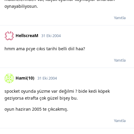
oynayabiliyosun.
Yanıtla
HellscreaM
31 Eki 2004
hmm ama pcye cıkıs tarihi belli diil haa?
Yanıtla
Hami(10)
31 Eki 2004
spocket oyunda yüzme var değilmi ? bide kedi köpek
geziyorsa etrafta çok güzel bişey bu.
oyun haziran 2005 te çıkcakmış.
Yanıtla