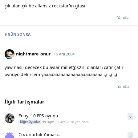
çık ulan çık be allahsız rockstar'ın gtası
Yanıtla
9 GÜN
SONRA
nightmare_onur
16 Ara 2004
yaw nasıl gececek bu aylar millet(ps2'si olanlar) çatır çatır
oynuyo deliricem yaaaaaaaaaaaaaaaaaaaaaaaa :,( :,( :,(
Yanıtla
İlgili Tartışmalar
En iyi 10 FPS oyunu
6
6
ya
Hqmi
,
2 Ara 2010
yanıtladı
Diğer Oyunlar
Çözünürlük Yaması..
5
5
ya