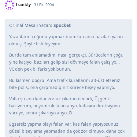
frankly
31 Eki 2004
Orjinal Mesajı Yazan:
Spocket
Yazanların çoğunu yapmak mümkün ama bazıları yalan
olmuş. Şöyle listeleyeyim:
Burda tam anlamadım, nasıl gerçekçi. Sürücelerin çoğu
yine kaçıyo, bazıları gelip sizi dövmeye falan çalışıyo...
VC'den pek bi farkı yok bunun.
Bu kısmen doğru. Ama trafik kurallarını alt-üst etseniz
bile polis, ona çarpmadığınız sürece bişey yapmıyo.
Valla şu ana kadar zorluk çıkaran olmadı, Üçgen'e
basıyorum, bi yumruk falan atıyo, kafasını direksiyona
vuruyo, sonra çıkartıyo atıyo .D
Egzersiz yapma olayı falan var, kas falan yapıyosunuz
güzel bişey ama yapmadan da çok zor olmuyo, daha çok