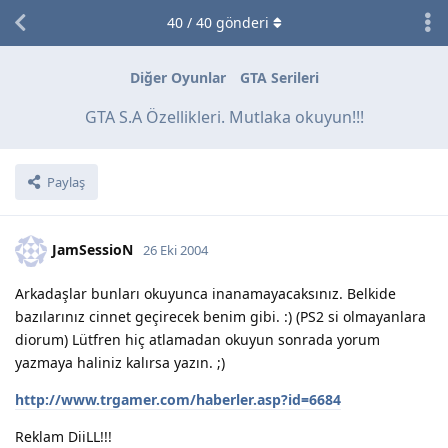
40
/
40
gönderi
Diğer Oyunlar
GTA Serileri
GTA S.A Özellikleri. Mutlaka okuyun!!!
Paylaş
JamSessioN
26 Eki 2004
Arkadaşlar bunları okuyunca inanamayacaksınız. Belkide
bazılarınız cinnet geçirecek benim gibi. :) (PS2 si olmayanlara
diorum) Lütfren hiç atlamadan okuyun sonrada yorum
yazmaya haliniz kalırsa yazın. ;)
http://www.trgamer.com/haberler.asp?id=6684
Reklam DiiLL!!!