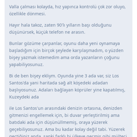
Valla çalması kolayda, hız yapınca kontrolü çok zor oluyo,
özellikle dönmesi.
Hayır hala takoz, zaten 90'lı yılların başı olduğunu
düşünürsek, küçük telefon ne arasın.
Bunlar gözüme çarpanlar, oyunu daha yeni oynamaya
başladığım için birçok şeylede karşılaşmadım, o yüzden
bişey yazmak istemedim ama orda yazanların çoğunu
yapabiliyosunuz.
Bi de ben bişey ekliym. Oyunda yine 3 ada var, siz Los
Santos'da yani haritada sağ alt köşedeki adadan
başlıyosunuz. Adaları bağlayan köprüler yine kapatılmış,
Kuzeydeki ada
ile Los Santos'un arasındaki denizin ortasına, denizden
gitmenizi engellemek için, bi duvar yerleştirilmiş ama
batıdaki ada için düşünüllmemiş, oraya yüzerek
geçebiliyosunuz. Ama bu kadar kolay değil tabi. Yüzerek
geçtiğiniz anda, sanki farklı bi ülkeye geçmiş gibi mülteci