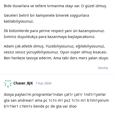
Bide duvarlara ve tellere tırmanma olayı var. O güzel olmuş.
Geceleri belirli bir kamyonete binerek soygunlara
katılabiliyosunuz.
İlk bölümlerde para yerine respect yani ün kazanıyosunuz.
İsminiz duyuldukça para kazanmaya başlayacaksınız.
Adam çok atletik olmuş. Yüzebiliyosunuz, eğilebiliyosunuz,
sessiz sessiz yürüyebiliyosunuz. Oyun süper olmuş kısacası.
Ben herkeze tavsiye ederim. Ama tabi ders mers yalan oluyo.
Yanıtla
Chaser_BJK
7 Kas 2004
dosya paylas1m programlar1ndan çat1r çat1r 1nd1r1yorlar
gta san andreas1 ama pc 1c1n m1 ps2 1c1n m1 b1lm1yorum
b1r1ler1 c1km1s bende pc de gta var dioo