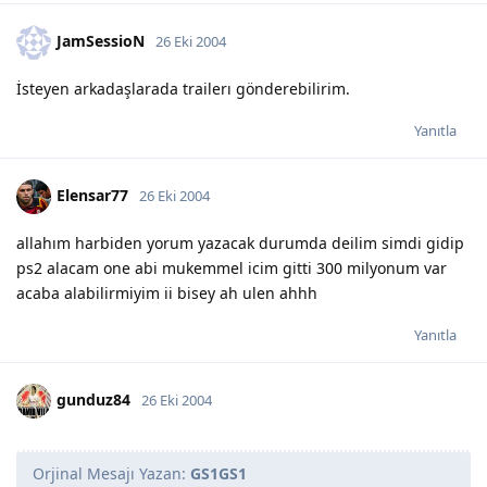
JamSessioN
26 Eki 2004
İsteyen arkadaşlarada trailerı gönderebilirim.
Yanıtla
Elensar77
26 Eki 2004
allahım harbiden yorum yazacak durumda deilim simdi gidip
ps2 alacam one abi mukemmel icim gitti 300 milyonum var
acaba alabilirmiyim ii bisey ah ulen ahhh
Yanıtla
gunduz84
26 Eki 2004
Orjinal Mesajı Yazan:
GS1GS1