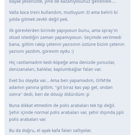
dayak yesenizde, yine de kazanıyosunuz genellikle....
Valla koca treni kullandım, mutluyum :D ama belirli bi
yolda gitmek zevkli değil pek.
ilk görevlerden birinde yapıyosun bunu, ama spray'in
olsad istediğin zaman yapamıyosun. Seçimde verilmedi
bana, gittim rakip çetenin yazısının üstüne bizim çetenin
yazısını yazdım, görevim oydu :)
Hiç rastlamadım kedi-köpeğe ama denizde yunuslar,
denizanaları, balıklar, kaplumbağlar falan var.
Evet bu olayda var... Ama ben yapamadım, GYM'de
adamın yanına gittim, "git biraz kas yap gel, ondan
sonra" dedi, ben de dövüp öldürdüm :p
Buna dikkat etmedim de polis arabaları tek tip değil.
Şehir içinde normal polis arabaları var, şehir dışında jipli
polis arabaları var.
Bu da doğru, el ayak kafa falan sallıyolar.