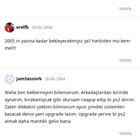
Yanıtla
erelfb
26 Eki 2004
2005 in yazına kadar bekleyecekmiyiz ya? harbiden mü-kem-
mel!!!
Yanıtla
JamSessioN
26 Eki 2004
Walla ben beklermiyim bilemiorum. Arkadaşlardan birinde
oynarım, bırakamıycak gibi olursam naapıp edip bi ps2 alırım.
Zaten dikkatini çektimi bilmiorum oyun şimdiki sistemleri
kasacak denio yani upgrade lazım. Upgrade yerine bi ps2
almak daha mantıklı gelio bana.
Yanıtla