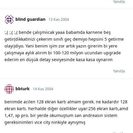
Yanıtla
blind guardian
13 Kas 2004
:,( :,( :,( bende çalışmiicak yaaa babamda karnene beş
getir(dikkatinizi çekerim sınıfı geç demiyo hepsini 5 getirme
olayı)diyo. Yani benim işim zor artık yazın girerim bi yere
çalışmaya aylık alırım bi 100-120 milyon ucundan upgrade
ederim en düşük detay seviyesinde kasa kasa oynarım
Yanıtla
bbturk
14 Kas 2004
benimde acilen 128 ekran kartı almam gerek. ne kadardır 128
ekran kartı. herhalde diğer özellikler uyar:256 ekran kartı,amd
1,47, xp pro. bir yerde okumuştum san andreasın sistem
gereksinimleri vice city ninkiyle aynıymış