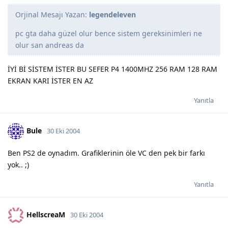
Orjinal Mesajı Yazan:
legendeleven
pc gta daha güzel olur bence sistem gereksinimleri ne
olur san andreas da
İYİ Bİ SİSTEM İSTER BU SEFER P4 1400MHZ 256 RAM 128 RAM
EKRAN KARI İSTER EN AZ
Yanıtla
Bule
30 Eki 2004
Ben PS2 de oynadım. Grafiklerinin öle VC den pek bir farkı
yok.. ;)
Yanıtla
HellscreaM
30 Eki 2004