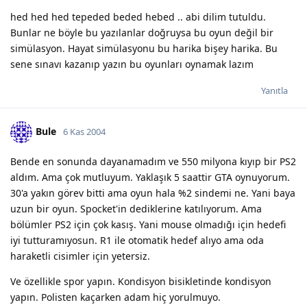
hed hed hed tepeded beded hebed .. abi dilim tutuldu.
Bunlar ne böyle bu yazılanlar doğruysa bu oyun değil bir
simülasyon. Hayat simülasyonu bu harika bişey harika. Bu
sene sınavı kazanıp yazın bu oyunları oynamak lazım
Yanıtla
Bule
6 Kas 2004
Bende en sonunda dayanamadım ve 550 milyona kıyıp bir PS2
aldım. Ama çok mutluyum. Yaklaşık 5 saattir GTA oynuyorum.
30'a yakın görev bitti ama oyun hala %2 sindemi ne. Yani baya
uzun bir oyun. Spocket'in dediklerine katılıyorum. Ama
bölümler PS2 için çok kasış. Yani mouse olmadığı için hedefi
iyi tutturamıyosun. R1 ile otomatik hedef alıyo ama oda
haraketli cisimler için yetersiz.
Ve özellikle spor yapın. Kondisyon bisikletinde kondisyon
yapın. Polisten kaçarken adam hiç yorulmuyo.