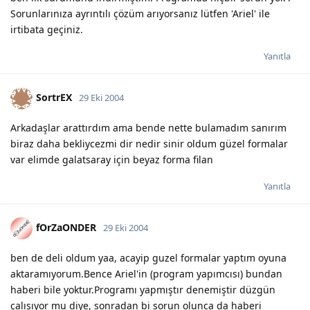
Sorunlarınıza ayrıntılı çözüm arıyorsanız lütfen 'Ariel' ile
irtibata geçiniz.
Yanıtla
SortrEX
29 Eki 2004
Arkadaşlar arattırdım ama bende nette bulamadım sanırım
biraz daha bekliycezmi dir nedir sinir oldum güzel formalar
var elimde galatsaray için beyaz forma filan
Yanıtla
fOrZaONDER
29 Eki 2004
ben de deli oldum yaa, acayip guzel formalar yaptım oyuna
aktaramıyorum.Bence Ariel'in (program yapımcısı) bundan
haberi bile yoktur.Programı yapmıştır denemiştir düzgün
çalışıyor mu diye, sonradan bi sorun olunca da haberi