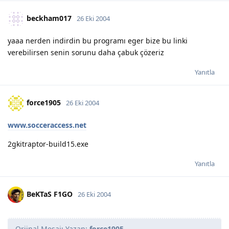
beckham017
26 Eki 2004
yaaa nerden indirdin bu programı eger bize bu linki
verebilirsen senin sorunu daha çabuk çözeriz
Yanıtla
force1905
26 Eki 2004
www.socceraccess.net
2gkitraptor-build15.exe
Yanıtla
BeKTaS F1GO
26 Eki 2004
Orjinal Mesajı Yazan:
force1905