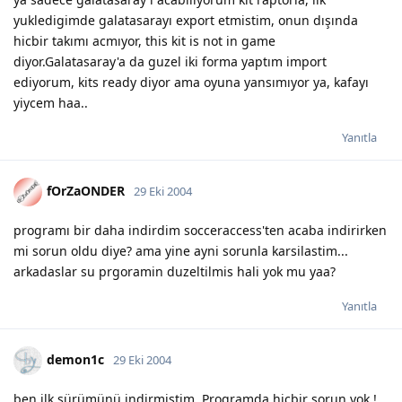
yukledigimde galatasarayı export etmistim, onun dışında
hicbir takımı acmıyor, this kit is not in game
diyor.Galatasaray'a da guzel iki forma yaptım import
ediyorum, kits ready diyor ama oyuna yansımıyor ya, kafayı
yiycem haa..
Yanıtla
fOrZaONDER
29 Eki 2004
programı bir daha indirdim socceraccess'ten acaba indirirken
mi sorun oldu diye? ama yine ayni sorunla karsilastim...
arkadaslar su prgoramin duzeltilmis hali yok mu yaa?
Yanıtla
demon1c
29 Eki 2004
ben ilk sürümünü indirmiştim. Programda hiçbir sorun yok !