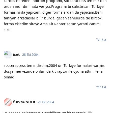
kardes nereden indirdin programi, socceraccess'ten mi? ben
ordan indirdim hata veriyor.Programi bi calistirsam Türkiye
formasini da yapicam, diger formalardan da yapicam.Beni
taniyan arkadaslar bilir burda, gecen senelerde de bircok
forma ekledim siteye.Ama Kit Raptor sorun yaratti canımı
sıktı.
Yanıtla
isot
28 Eki 2004
socceraccess ten indirdim.2004 ün Türkiye formalari varmis
dosya merkezinde onlari da kit raptor ile oyuna attim.Fena
olmadi.
Yanıtla
fOrZaONDER
29 Eki 2004
ya sadece galatasaray'ı acabiliyorum kit raptorla, ilk