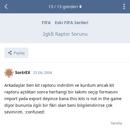
13
/
13
gönderi
FIFA
Eski FIFA Serileri
2gkİt Raptor Sorunu
Paylaş
SortrEX
25 Eki 2004
Arkadaşlar ben kit raptoru indirdim ve kurdum ancak kit
raptoru açtıktan sonra herhangi bir takımı seçip formasını
import yada export deyince bana this kits is not in the game
diyor bununla ilgili bir fikri olan beni bilgilendirirse çok
sevinirim. :confused:
Yanıtla