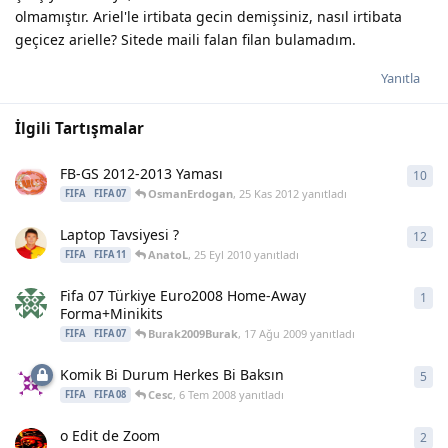
olmamıştır. Ariel'le irtibata gecin demişsiniz, nasıl irtibata
geçicez arielle? Sitede maili falan filan bulamadım.
Yanıtla
İlgili Tartışmalar
FB-GS 2012-2013 Yaması
10
10
y
OsmanErdogan
,
25 Kas 2012
yanıtladı
FIFA
FIFA 07
Laptop Tavsiyesi ?
12
12
y
AnatoL
,
25 Eyl 2010
yanıtladı
FIFA
FIFA 11
Fifa 07 Türkiye Euro2008 Home-Away
1
1
ya
Forma+Minikits
Burak2009Burak
,
17 Ağu 2009
yanıtladı
FIFA
FIFA 07
Komik Bi Durum Herkes Bi Baksın
5
5
ya
Cesc
,
6 Tem 2008
yanıtladı
FIFA
FIFA 08
o Edit de Zoom
2
2
ya