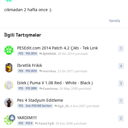
cikmadan 2 hafta once :)
Yanıtla
İlgili Tartışmalar
PESEdit.com 2014 Patch 4.2 Çıktı - Tek Link
1
1
ya
BJKKKKK
,
28 Nis 2014
yanıtladı
PES
PES 2014
İbretlik Frikik
4
4
ya
mertkai
,
22 Eki 2011
yanıtladı
PES
PES 2010
İstek ( Puma V 1.08 Red - White - Black )
3
3
ya
Euzebiusz
,
26 May 2009
yanıtladı
PES
PES 2009
Pes 4 Stadyum Editleme
1
1
ya
Ege_35
,
6 Ara 2007
yanıtladı
PES
Eski PES/WE Serileri
YARDIM!!!!
2
2
ya
FataL!ty®
,
20 Kas 2006
yanıtladı
PES
PES 6