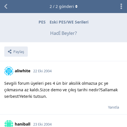
2
/
2
gönderi
PES
Eski PES/WE Serileri
Hadİ Beyler?
Paylaş
aliwhite
22 Eki 2004
Sevgili forum üyeleri pes 4 ün bir aksilik olmazsa pc ye
çıkmasına az kaldı.Sizce demo ve çıkış tarihi nedir?Sallamak
serbest!Yeterki tutsun.
Yanıtla
haniball
23 Eki 2004