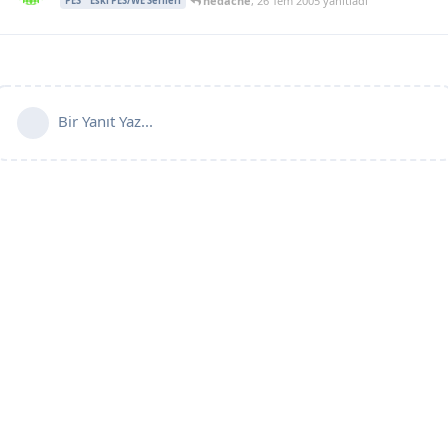
hedache
,
26 Tem 2005
yanıtladı
PES
Eski PES/WE Serileri
Bir Yanıt Yaz...