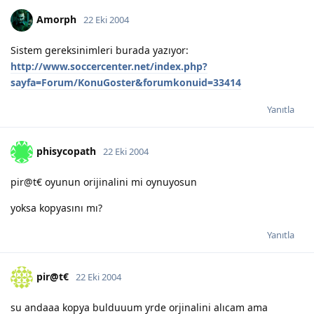
Amorph
22 Eki 2004
Sistem gereksinimleri burada yazıyor:
http://www.soccercenter.net/index.php?
sayfa=Forum/KonuGoster&forumkonuid=33414
Yanıtla
phisycopath
22 Eki 2004
pir@t€ oyunun orijinalini mi oynuyosun
yoksa kopyasını mı?
Yanıtla
pir@t€
22 Eki 2004
su andaaa kopya bulduuum yrde orjinalini alıcam ama