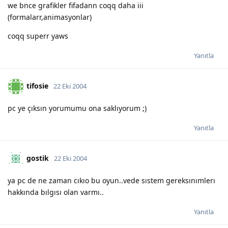
we bnce grafikler fifadann coqq daha iii
(formalarr,animasyonlar)
coqq superr yaws
Yanıtla
tifosie
22 Eki 2004
pc ye çıksın yorumumu ona saklıyorum ;)
Yanıtla
gostik
22 Eki 2004
ya pc de ne zaman cıkıo bu oyun..vede sıstem gereksınımlerı
hakkında bılgısı olan varmı..
Yanıtla