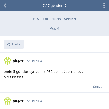
7
/
7
gönderi
PES
Eski PES/WE Serileri
Pes 4
Paylaş
pir@t€
22 Eki 2004
bnde 5 gündür oynuomm PS2 de....süperr bi oyun
olmssssssss
Yanıtla
pir@t€
22 Eki 2004