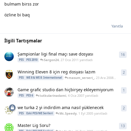
bulmam birss zor
özline bi baq
Yanıtla
İlgili Tartışmalar
Şampionlar ligi final maçı save dosyası
16
16
y
Sargon24
,
27 Oca 2011
yanıtladı
PES
PES 2010
Winning Eleven 8 için reg dosyası lazım
2
2
ya
masum_serseri_
,
23 Ara 2008
yanıtladı
PES
WE 8 & WE 8: International
Game grafic studio dan hiçbirşey ekleyemiyorum
1
1
ya
tutkularinadami
,
4 Oca 2007
yanıtladı
PES
PES 6
we turka 2 yi indirdim ama nasıl yüklenecek
2
2
ya
Mc.Speedy
,
1 Eyl 2005
yanıtladı
PES
Eski PES/WE Serileri
Master Lig Soru?
13
13
y