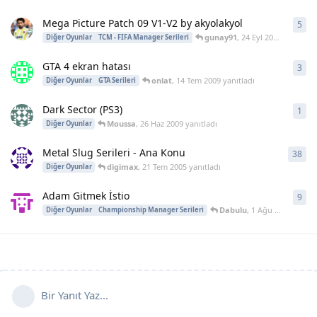
Mega Picture Patch 09 V1-V2 by akyolakyol
5
5
ya
gunay91
,
24 Eyl 2009
yanıtladı
Diğer Oyunlar
TCM - FIFA Manager Serileri
GTA 4 ekran hatası
3
3
ya
onlat
,
14 Tem 2009
yanıtladı
Diğer Oyunlar
GTA Serileri
Dark Sector (PS3)
1
1
ya
Moussa
,
26 Haz 2009
yanıtladı
Diğer Oyunlar
Metal Slug Serileri - Ana Konu
38
38
y
digimax
,
21 Tem 2005
yanıtladı
Diğer Oyunlar
Adam Gitmek İstio
9
9
ya
Dabulu
,
1 Ağu 2004
yanıtl
Diğer Oyunlar
Championship Manager Serileri
Bir Yanıt Yaz...