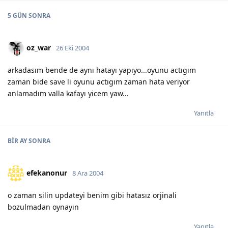
5 GÜN
SONRA
oz_war
26 Eki 2004
arkadasım bende de aynı hatayı yapıyo...oyunu actıgım
zaman bide save li oyunu actıgım zaman hata veriyor
anlamadım valla kafayı yicem yaw...
Yanıtla
BIR AY
SONRA
efekanonur
8 Ara 2004
o zaman silin updateyi benim gibi hatasız orjinali
bozulmadan oynayın
Yanıtla