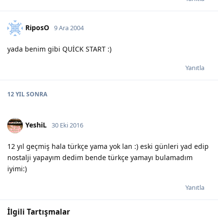
RiposO
9 Ara 2004
yada benim gibi QUİCK START :)
Yanıtla
12 YIL
SONRA
YeshiL
30 Eki 2016
12 yıl geçmiş hala türkçe yama yok lan :) eski günleri yad edip
nostalji yapayım dedim bende türkçe yamayı bulamadım
iyimi:)
Yanıtla
İlgili Tartışmalar