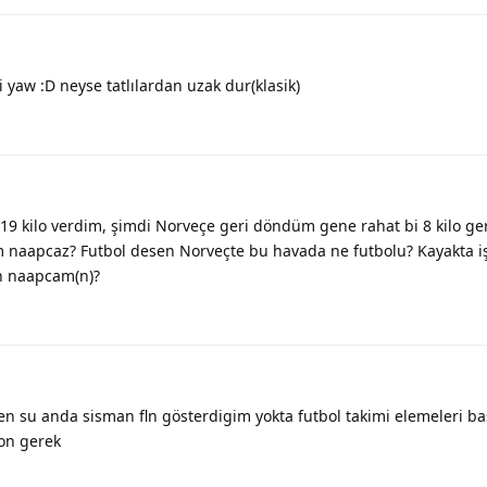
yaw :D neyse tatlılardan uzak dur(klasik)
19 kilo verdim, şimdi Norveçe geri döndüm gene rahat bi 8 kilo ge
 naapcaz? Futbol desen Norveçte bu havada ne futbolu? Kayakta iş 
in naapcam(n)?
en su anda sisman fln gösterdigim yokta futbol takimi elemeleri ba
on gerek