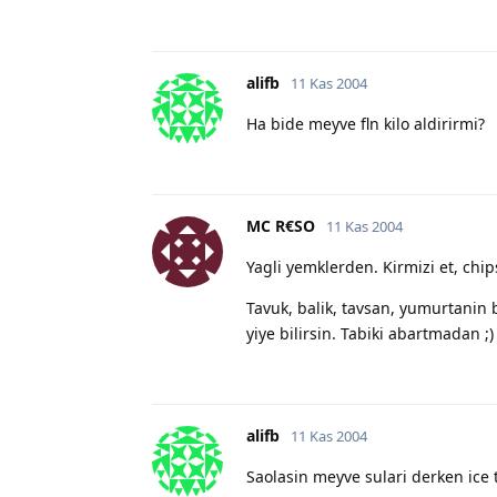
alifb
11 Kas 2004
Ha bide meyve fln kilo aldirirmi?
MC R€SO
11 Kas 2004
Yagli yemklerden. Kirmizi et, chi
Tavuk, balik, tavsan, yumurtanin 
yiye bilirsin. Tabiki abartmadan ;)
alifb
11 Kas 2004
Saolasin meyve sulari derken ice 