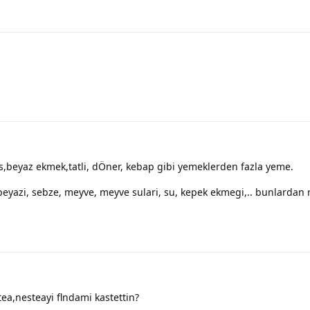
ps,beyaz ekmek,tatli, dÖner, kebap gibi yemeklerden fazla yeme.
beyazi, sebze, meyve, meyve sulari, su, kepek ekmegi,.. bunlardan r
tea,nesteayi flndami kastettin?