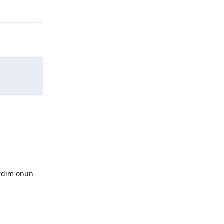
Yanıtla
Yanıtla
ardim onun
Yanıtla