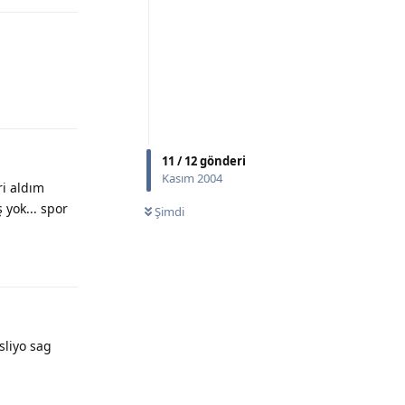
Yanıtla
11
/
12
gönderi
Kasım 2004
ri aldım
yok... spor
Şimdi
Yanıtla
sliyo sag
Yanıtla