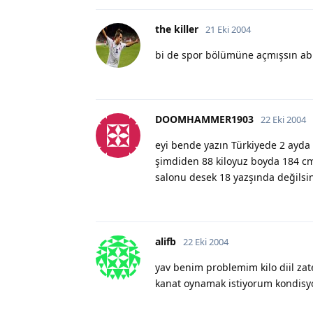
the killer
21 Eki 2004
bi de spor bölümüne açmışsın abi 
DOOMHAMMER1903
22 Eki 2004
eyi bende yazın Türkiyede 2 ayda 
şimdiden 88 kiloyuz boyda 184 cm
salonu desek 18 yazşında değils
alifb
22 Eki 2004
yav benim problemim kilo diil zat
kanat oynamak istiyorum kondisy