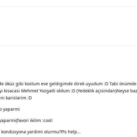
de öküz gibi kostum eve geldigimde direk uyudum :D Tabi önümde 
yi kisacasi Mehmet Yozgatli oldum :D (Yedeklik açisindan)Neyse baz
i karislarim :D
ilo yaparmi
yaparmi(favori ikilim :cool:
 kondüsyona yardimi olurmu?Pls help...