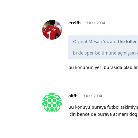
erelfb
13 Kas 2004
Orjinal Mesajı Yazan:
the killer
bi de spor bölümüne açmışsın ab
bu konunun yeri burasıda olabilir
alifb
13 Kas 2004
Bu konuyu buraya futbol takimiyla
için bence de buraya açmam dogr