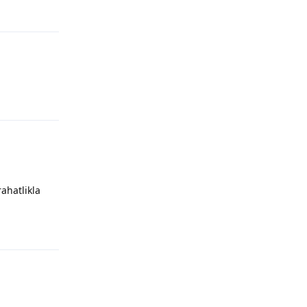
Yanıtla
Yanıtla
ahatlikla
Yanıtla