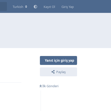
Turkish
Kayıt Ol
Giriş Yap
Yanıt için giriş yap
Paylaş
Yanıtla
İlk Gönderi
Yanıtla