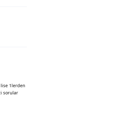
Yanıtla
lise 1lerden
i sorular