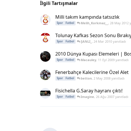
İlgili Tartışmalar
Milli takım kampında tatsızlık
Melih_Korkmaz__
,
28 May 2012
y
Spor
Futbol
Tolunay Kafkas Sezon Sonu Bırakıy
ŞANLI_
,
24 Mar 2010
yanıtladı
Spor
Futbol
2010 Dünya Kupası Elemeleri | Bo
Macauley
,
11 Eyl 2009
yanıtladı
Spor
Futbol
Fenerbahçe Kalecilerine Özel Alet
betton
,
2 May 2008
yanıtladı
Spor
Futbol
Fisichella G.Saray hayranı çıktı!
Imagine
,
26 Ağu 2007
yanıtladı
Spor
Futbol