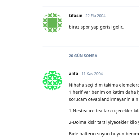
tifosie
22 Eki 2004
biraz spor yap gerisi gelir...
20 GÜN
SONRA
alifb
11 Kas 2004
Nihaha seçildim takima elemeler
1 herif var benim on katim daha i
sorucam cevaplandirmayanin alnin
1-Nestea ice tea tarzi içecekler k
2-Dolma kisir tarzi yiyecekler kilo 
Bide halterin suyun buyun benim