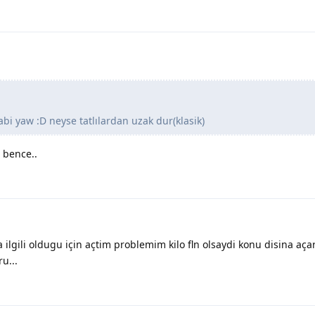
i yaw :D neyse tatlılardan uzak dur(klasik)
 bence..
 ilgili oldugu için açtim problemim kilo fln olsaydi konu disina aç
u...