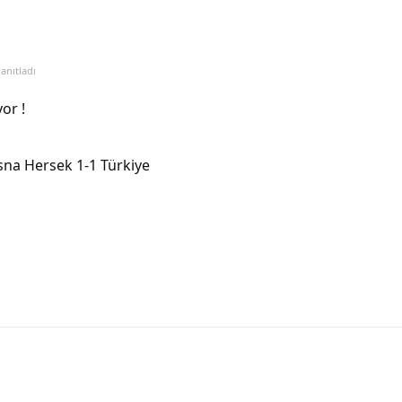
anıtladı
or !
sna Hersek 1-1 Türkiye