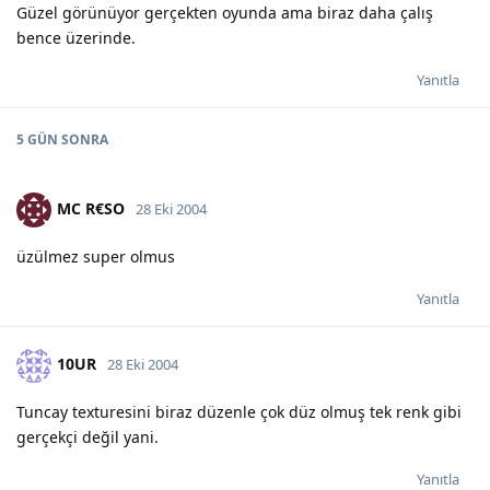
Güzel görünüyor gerçekten oyunda ama biraz daha çalış
bence üzerinde.
Yanıtla
5 GÜN
SONRA
MC R€SO
28 Eki 2004
üzülmez super olmus
Yanıtla
10UR
28 Eki 2004
Tuncay texturesini biraz düzenle çok düz olmuş tek renk gibi
gerçekçi değil yani.
Yanıtla