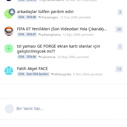
arkadaşlar lütfen yardım edin
3
3
ya
Passenger
,
13 Oca 2008
yanıtladı
FIFA
FIFA 08
FIFA 07 Yenilikleri (Son Videodan Yola Çıkarak)...
30
30
y
phatuphatu
,
12 Ağu 2006
yanıtladı
FIFA
FIFA 07
tsl yaması GE FORGE ekran kartı olanlar için
1
1
ya
geliştirilmiycek mi??
uAvirtue
,
20 May 2006
yanıtladı
FIFA
FIFA 06
Fatih Akyel FACE
13
13
y
WtkeyLNn
,
9 Tem 2004
yanıtladı
FIFA
Eski FIFA Serileri
Bir Yanıt Yaz...