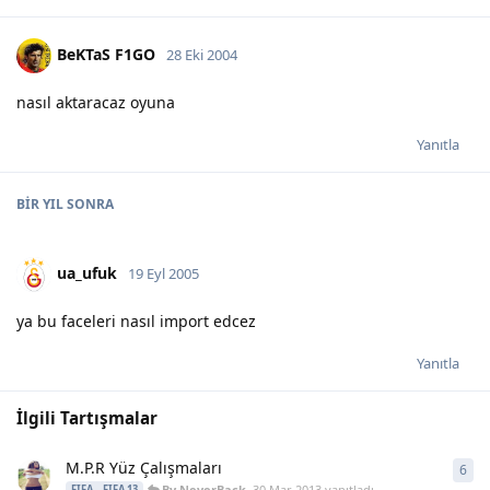
BeKTaS F1GO
28 Eki 2004
nasıl aktaracaz oyuna
Yanıtla
BIR YIL
SONRA
ua_ufuk
19 Eyl 2005
ya bu faceleri nasıl import edcez
Yanıtla
İlgili Tartışmalar
M.P.R Yüz Çalışmaları
6
6
ya
By.NeverBack
,
30 Mar 2013
yanıtladı
FIFA
FIFA 13