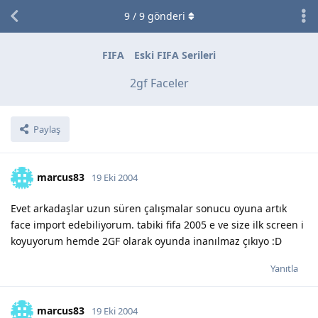
9
/
9
gönderi
FIFA
Eski FIFA Serileri
2gf Faceler
Paylaş
marcus83
19 Eki 2004
Evet arkadaşlar uzun süren çalışmalar sonucu oyuna artık
face import edebiliyorum. tabiki fifa 2005 e ve size ilk screen i
koyuyorum hemde 2GF olarak oyunda inanılmaz çıkıyo :D
Yanıtla
marcus83
19 Eki 2004