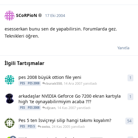
SCoRPioN ®
17 Eki 2004
esesserkan bunu sen de yapabilirsin. Forumlarda gez.
Teknikleri öğren.
Yanıtla
İlgili Tartışmalar
pes 2008 büyük ottion file yeni
1
1
ya
burak550
,
14 Ara 2007
yanıtladı
PES
PES 2008
arkadaşlar NVIDIA Geforce Go 7200 ekran kartıyla
1
1
ya
high 'te oynayabilirmiyim acaba ???
djcan
,
14 Kas 2007
yanıtladı
PES
PES 2008
Pes 5 ten İsviçreyi silip hangi takımı koyalım?
54
54
y
swiss
,
24 Kas 2005
yanıtladı
PES
PES 5