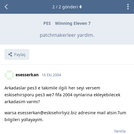
2
/
2
gönderi
PES
Winning Eleven 7
patchmakerleer yardim.
Paylaş
esesserkan
16 Eki 2004
Arkadaslar pes3 e takimile ilgili her seyi versem
eskisehirsporu pes3 we7 fifa 2004 oynlarina ekleyebilecek
arkadasim varmi?
warsa esesserkan@eskisehirliyiz.biz adresine mail atsin.Tum
bilgileri yollayayim.
Yanıtla