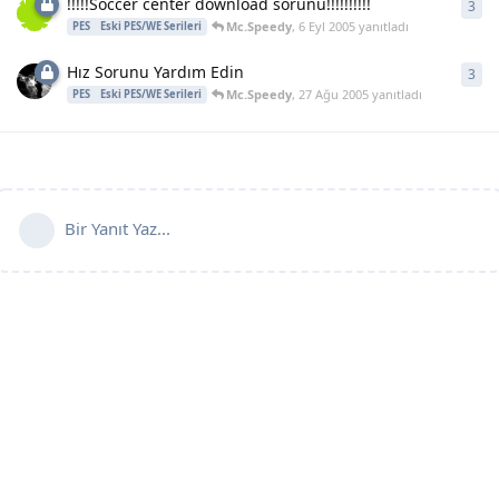
!!!!!Soccer center download sorunu!!!!!!!!!!
3
3
ya
Mc.Speedy
,
6 Eyl 2005
yanıtladı
PES
Eski PES/WE Serileri
Hız Sorunu Yardım Edin
3
3
ya
Mc.Speedy
,
27 Ağu 2005
yanıtladı
PES
Eski PES/WE Serileri
Bir Yanıt Yaz...