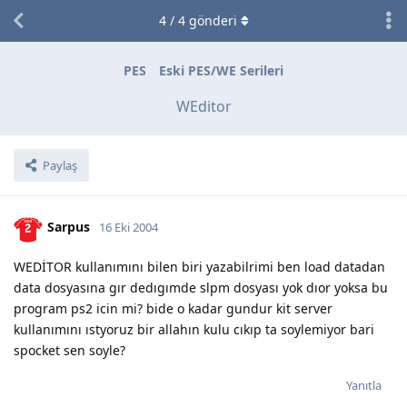
4
/
4
gönderi
PES
Eski PES/WE Serileri
WEditor
Paylaş
Sarpus
16 Eki 2004
WEDİTOR kullanımını bilen biri yazabilrimi ben load datadan
data dosyasına gır dedıgımde slpm dosyası yok dıor yoksa bu
program ps2 icin mi? bide o kadar gundur kit server
kullanımını ıstyoruz bir allahın kulu cıkıp ta soylemiyor bari
spocket sen soyle?
Yanıtla