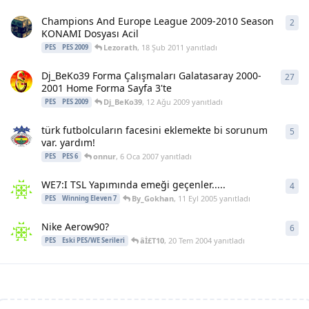
Champions And Europe League 2009-2010 Season
2
2
ya
KONAMI Dosyası Acil
Lezorath
,
18 Şub 2011
yanıtladı
PES
PES 2009
Dj_BeKo39 Forma Çalışmaları Galatasaray 2000-
27
27
y
2001 Home Forma Sayfa 3'te
Dj_BeKo39
,
12 Ağu 2009
yanıtladı
PES
PES 2009
türk futbolcuların facesini eklemekte bi sorunum
5
5
ya
var. yardım!
onnur
,
6 Oca 2007
yanıtladı
PES
PES 6
WE7:I TSL Yapımında emeği geçenler.....
4
4
ya
By_Gokhan
,
11 Eyl 2005
yanıtladı
PES
Winning Eleven 7
Nike Aerow90?
6
6
ya
âİ£T10
,
20 Tem 2004
yanıtladı
PES
Eski PES/WE Serileri