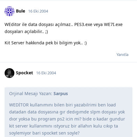
Bule
16 Eki 2004
WEditor ile data dosyası açılmaz.. PES3.exe veya WE7I.exe
dosyaları açılabilir.. ;)
Kit Server hakkında pek bi bilgim yok.. :)
Yanıtla
Spocket
16 Eki 2004
Orjinal Mesajı Yazan:
Sarpus
WEDİTOR kullanımını bilen biri yazabilrimi ben load
datadan data dosyasına gır dedıgımde slpm dosyası yok
dıor yoksa bu program ps2 icin mi? bide o kadar gundur
kit server kullanımını ıstyoruz bir allahın kulu cıkıp ta
soylemiyor bari spocket sen soyle?