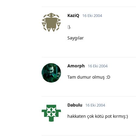
KaziQ
16 Eki 2004
:).
Saygılar
Amorph
16 Eki 2004
Tam dumur olmuş :D
Dabulu
16 Eki 2004
hakkaten çok kötü pot kırmış:)