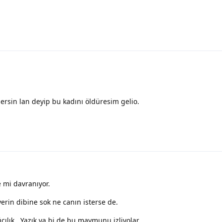
ersin lan deyip bu kadını öldüresim gelio.
 mi davranıyor.
rin dibine sok ne canın isterse de.
ılık . Yazık ya bi de bu maymunu izliyolar.