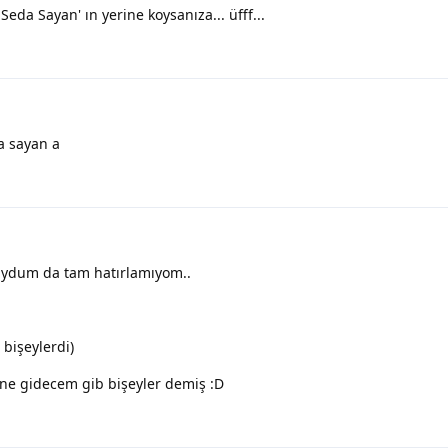
eda Sayan' ın yerine koysanıza... üfff...
da sayan a
duydum da tam hatırlamıyom..
 bişeylerdi)
ine gidecem gib bişeyler demiş :D