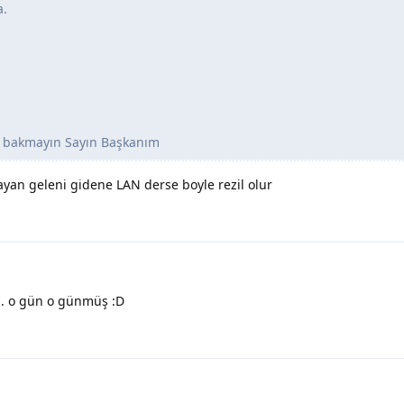
a.
ura bakmayın Sayın Başkanım
ayan geleni gidene LAN derse boyle rezil olur
ı. o gün o günmüş :D