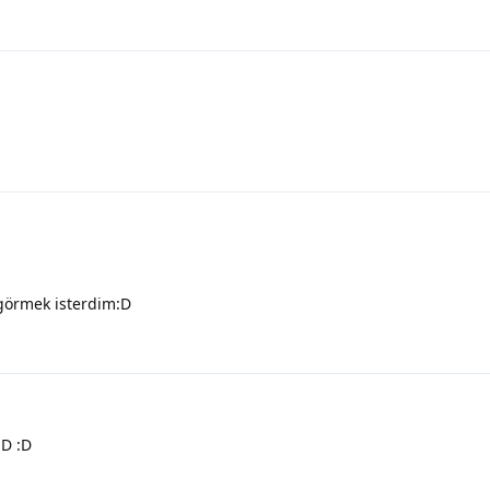
görmek isterdim:D
:D :D