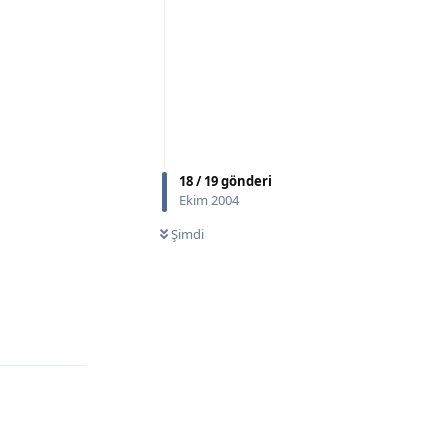
18
/
19
gönderi
Ekim 2004
Şimdi
Yanıtla