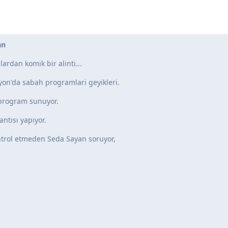
an
dan komik bir alinti...
yon'da sabah programlari geyikleri.
 program sunuyor.
antısı yapıyor.
ntrol etmeden Seda Sayan soruyor,