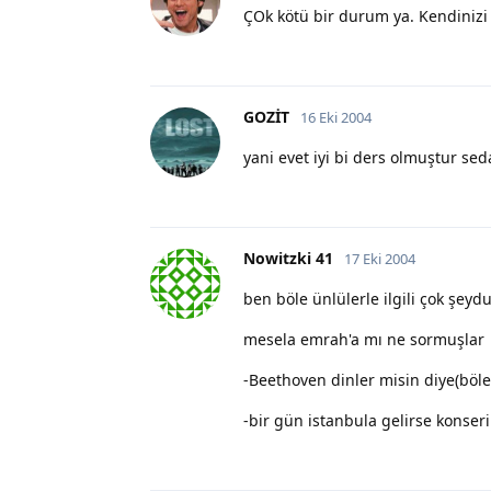
ÇOk kötü bir durum ya. Kendinizi S
GOZİT
16 Eki 2004
yani evet iyi bi ders olmuştur se
Nowitzki 41
17 Eki 2004
ben böle ünlülerle ilgili çok şey
mesela emrah'a mı ne sormuşlar
-Beethoven dinler misin diye(böle
-bir gün istanbula gelirse konser