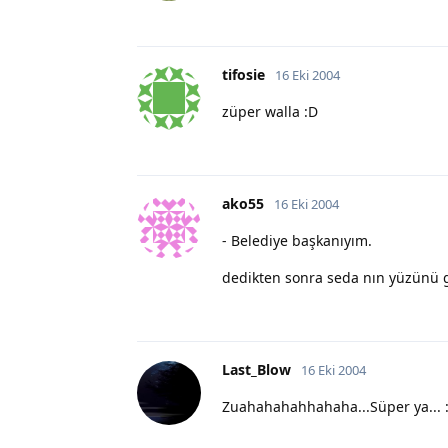
tifosie
16 Eki 2004
züper walla :D
ako55
16 Eki 2004
- Belediye başkanıyım.
dedikten sonra seda nın yüzünü 
Last_Blow
16 Eki 2004
Zuahahahahhahaha...Süper ya... 