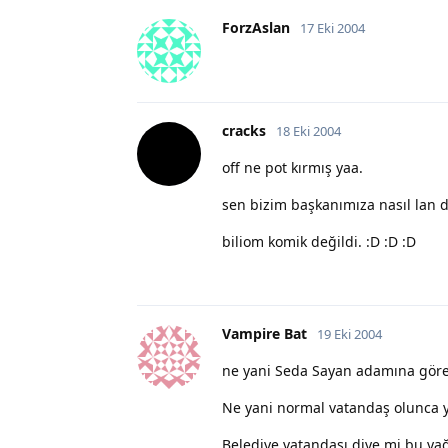
ForzAslan
17 Eki 2004
cracks
18 Eki 2004
off ne pot kırmış yaa.
sen bizim başkanımıza nasıl lan d
biliom komik değildi. :D :D :D
Vampire Bat
19 Eki 2004
ne yani Seda Sayan adamına göre
Ne yani normal vatandaş olunca ye
Belediye vatandaşı diye mi bu yağc