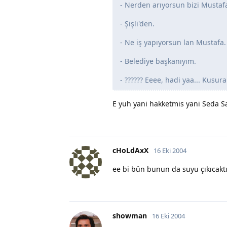
- Nerden arıyorsun bizi Mustaf
- Şişli'den.
- Ne iş yapıyorsun lan Mustafa.
- Belediye başkanıyım.
- ?????? Eeee, hadi yaa... Kus
E yuh yani hakketmis yani Seda S
cHoLdAxX
16 Eki 2004
ee bi bün bunun da suyu çıkıcakt
showman
16 Eki 2004