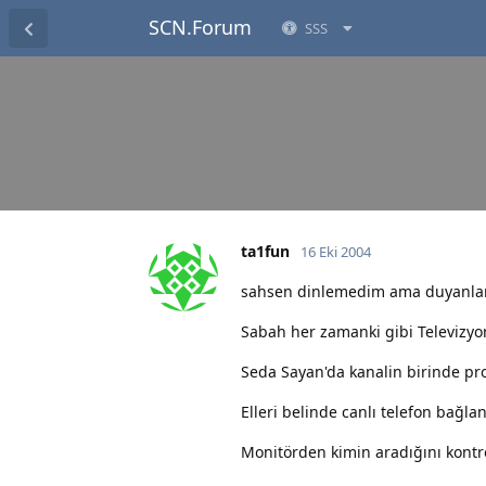
SCN.Forum
SSS
ta1fun
16 Eki 2004
sahsen dinlemedim ama duyanlarda
Sabah her zamanki gibi Televizyo
Seda Sayan'da kanalin birinde p
Elleri belinde canlı telefon bağlan
Monitörden kimin aradığını kont