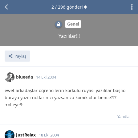
2
/
296
gönderi
Genel
Yazılılar!!!
Paylaş
blueeda
14 Eki 2004
ewet arkadaşlar öğrencilerin korkulu rüyası yazılılar başlıo
buraya yazılı notlarınızı yazsanıza komik olur bence???
:rolleye3:
Yanıtla
JustRelax
18 Eki 2004