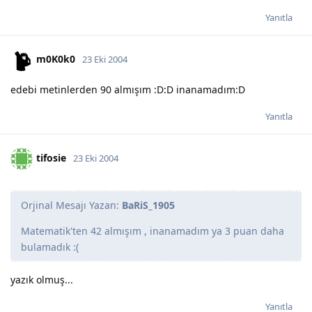
Yanıtla
m0K0k0
23 Eki 2004
edebi metinlerden 90 almışım :D:D inanamadım:D
Yanıtla
tifosie
23 Eki 2004
Orjinal Mesajı Yazan:
BaRiS_1905
Matematik'ten 42 almışım , inanamadım ya 3 puan daha
bulamadık :(
yazık olmuş...
Yanıtla