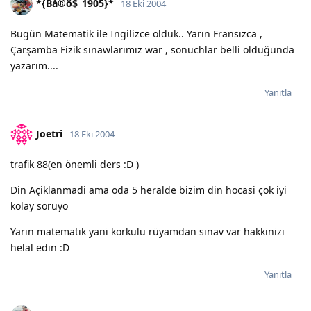
*{Bå®ô$_1905}*
18 Eki 2004
Bugün Matematik ile Ingilizce olduk.. Yarın Fransızca ,
Çarşamba Fizik sınawlarımız war , sonuchlar belli olduğunda
yazarım....
Yanıtla
Joetri
18 Eki 2004
trafik 88(en önemli ders :D )
Din Açiklanmadi ama oda 5 heralde bizim din hocasi çok iyi
kolay soruyo
Yarin matematik yani korkulu rüyamdan sinav var hakkinizi
helal edin :D
Yanıtla