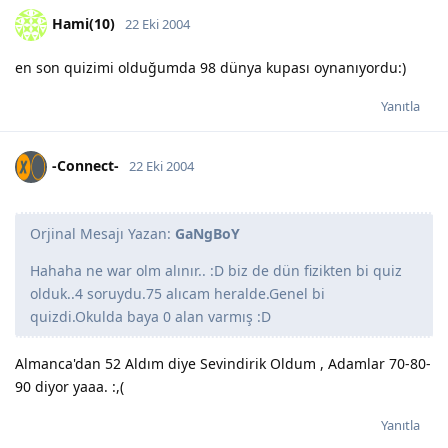
Hami(10)
22 Eki 2004
en son quizimi olduğumda 98 dünya kupası oynanıyordu:)
Yanıtla
-Connect-
22 Eki 2004
Orjinal Mesajı Yazan:
GaNgBoY
Hahaha ne war olm alınır.. :D biz de dün fizikten bi quiz
olduk..4 soruydu.75 alıcam heralde.Genel bi
quizdi.Okulda baya 0 alan varmış :D
Almanca'dan 52 Aldım diye Sevindirik Oldum , Adamlar 70-80-
90 diyor yaaa. :,(
Yanıtla