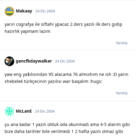
Makaay
24 Eki 2004
yarın cografya ile siftahi ypacaz 2.ders yazılı ilk ders gidip
hazırlık yapmam lazım
Yanıtla
gencfbdaywalker
24 Eki 2004
yaw eng ya$ılısından 95 alacama 76 almıshım ne ish :D yarın
shebelek türkçecinin yazılısı war baqalım :hugs:
Yanıtla
McLanE
24 Eki 2004
şu ana kadar 1 yazılı olduk oda okunmadı ama 4-5 alarım gibi
bize daha tarihler bile verilmedi 1 2 hafta yazılı olmaz gibi