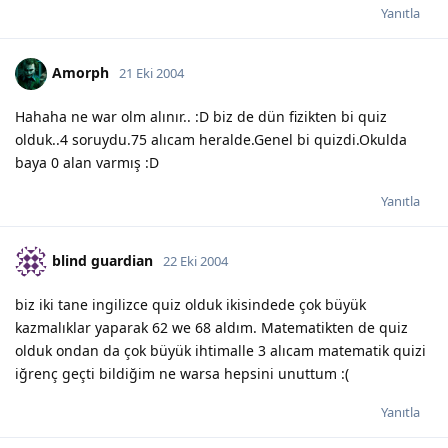
Yanıtla
Amorph
21 Eki 2004
Hahaha ne war olm alınır.. :D biz de dün fizikten bi quiz
olduk..4 soruydu.75 alıcam heralde.Genel bi quizdi.Okulda
baya 0 alan varmış :D
Yanıtla
blind guardian
22 Eki 2004
biz iki tane ingilizce quiz olduk ikisindede çok büyük
kazmalıklar yaparak 62 we 68 aldım. Matematikten de quiz
olduk ondan da çok büyük ihtimalle 3 alıcam matematik quizi
iğrenç geçti bildiğim ne warsa hepsini unuttum :(
Yanıtla