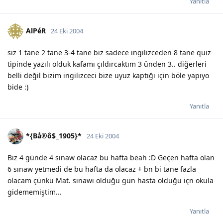
Yanıtla
AlPéR
24 Eki 2004
siz 1 tane 2 tane 3-4 tane biz sadece ingilizceden 8 tane quiz
tipinde yazılı olduk kafamı çıldırcaktım 3 ünden 3.. diğerleri
belli değil bizim ingilizceci bize uyuz kaptığı için böle yapıyo
bide :)
Yanıtla
*{Bå®ô$_1905}*
24 Eki 2004
Biz 4 günde 4 sınaw olacaz bu hafta beah :D Geçen hafta olan
6 sınaw yetmedi de bu hafta da olacaz + bn bi tane fazla
olacam çünkü Mat. sınawı olduğu gün hasta olduğu içn okula
gidememiştim...
Yanıtla