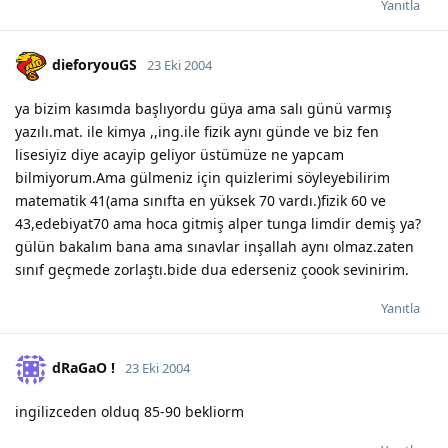
Yanıtla
dieforyouGS
23 Eki 2004
ya bizim kasımda başlıyordu güya ama salı günü varmış
yazılı.mat. ile kimya ,,ing.ile fizik aynı günde ve biz fen
lisesiyiz diye acayip geliyor üstümüze ne yapcam
bilmiyorum.Ama gülmeniz için quizlerimi söyleyebilirim
matematik 41(ama sınıfta en yüksek 70 vardı.)fizik 60 ve
43,edebiyat70 ama hoca gitmiş alper tunga limdir demiş ya?
gülün bakalım bana ama sınavlar inşallah aynı olmaz.zaten
sınıf geçmede zorlaştı.bide dua ederseniz çoook sevinirim.
Yanıtla
dRaGaO !
23 Eki 2004
ingilizceden olduq 85-90 bekliorm