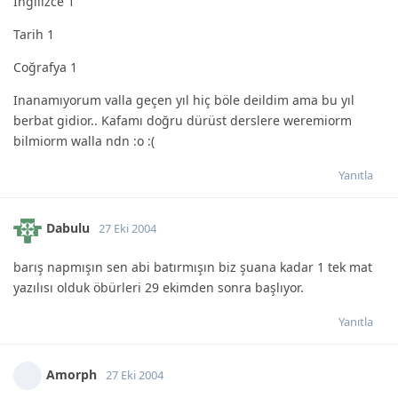
Ingilizce 1
Tarih 1
Coğrafya 1
Inanamıyorum valla geçen yıl hiç böle deildim ama bu yıl
berbat gidior.. Kafamı doğru dürüst derslere weremiorm
bilmiorm walla ndn :o :(
Yanıtla
Dabulu
27 Eki 2004
barış napmışın sen abi batırmışın biz şuana kadar 1 tek mat
yazılısı olduk öbürleri 29 ekimden sonra başlıyor.
Yanıtla
Amorph
27 Eki 2004