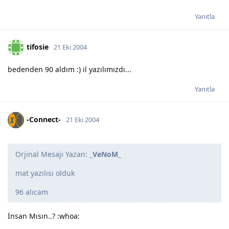
Yanıtla
tifosie
21 Eki 2004
bedenden 90 aldım :) il yazılımızdı...
Yanıtla
-Connect-
21 Eki 2004
Orjinal Mesajı Yazan:
_VeNoM_
mat yazılısı olduk
96 alıcam
İnsan Mısın..? :whoa: