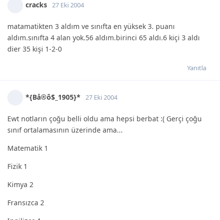
cracks
27 Eki 2004
matamatikten 3 aldım ve sınıfta en yüksek 3. puanı
aldım.sınıfta 4 alan yok.56 aldım.birinci 65 aldı.6 kiçi 3 aldı
dier 35 kişi 1-2-0
Yanıtla
*{Bå®ô$_1905}*
27 Eki 2004
Ewt notların çoğu belli oldu ama hepsi berbat :( Gerçi çoğu
sınıf ortalamasının üzerinde ama...
Matematik 1
Fizik 1
Kimya 2
Fransızca 2