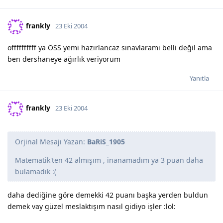
frankly
23 Eki 2004
offffffffff ya ÖSS yemi hazırlancaz sınavlaramı belli değil ama
ben dershaneye ağırlık veriyorum
Yanıtla
frankly
23 Eki 2004
Orjinal Mesajı Yazan:
BaRiS_1905
Matematik'ten 42 almışım , inanamadım ya 3 puan daha
bulamadık :(
daha dediğine göre demekki 42 puanı başka yerden buldun
demek vay güzel meslaktışım nasıl gidiyo işler :lol: