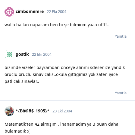
cimbomemre
22 Eki 2004
walla ha lan napacam ben bi şe bilmiom yaaa uffff...
Yanıtla
gostik
22 Eki 2004
bızımde vızeler bayramdan onceye alınmı sdesenıze yandık
oruclu oruclu sınav calıs..okula gıttıgımız yok zaten ıyıce
patlıcak sınavlar..
Yanıtla
*{Bå®ô$_1905}*
23 Eki 2004
Matematik'ten 42 almışım , inanamadım ya 3 puan daha
bulamadık :(