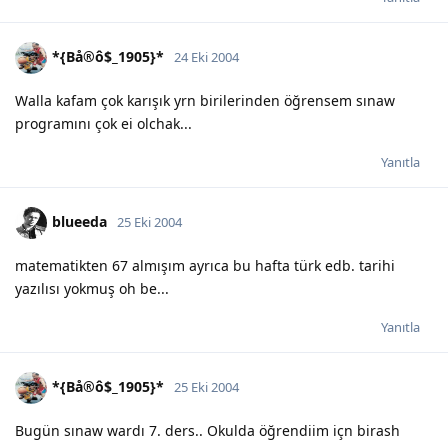
*{Bå®ô$_1905}*
24 Eki 2004
Walla kafam çok karışık yrn birilerinden öğrensem sınaw
programını çok ei olchak...
Yanıtla
blueeda
25 Eki 2004
matematikten 67 almışım ayrıca bu hafta türk edb. tarihi
yazılısı yokmuş oh be...
Yanıtla
*{Bå®ô$_1905}*
25 Eki 2004
Bugün sınaw wardı 7. ders.. Okulda öğrendiim içn birash