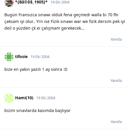
*{Bå®ô$_1905}*
19 Eki 2004
Bugün Fransızca sınawı olduk fena geçmedi walla bi 70 fln
çaksam iyi olur.. Yrn ise Fizik sınawı war we fizik dersim pek iyi
deil o yüzden çk ei çalışmam gerekecek...
Yanıtla
tifosie
19 Eki 2004
bize en yakın yazılı 1 ay sonra :D
Yanıtla
Hami(10)
19 Eki 2004
bizim sınavlarda kasımda başlıyor
Yanıtla