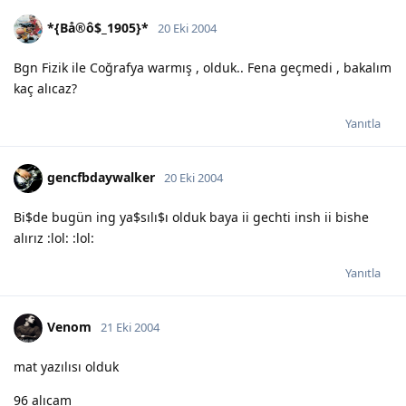
*{Bå®ô$_1905}*
20 Eki 2004
Bgn Fizik ile Coğrafya warmış , olduk.. Fena geçmedi , bakalım
kaç alıcaz?
Yanıtla
gencfbdaywalker
20 Eki 2004
Bi$de bugün ing ya$sılı$ı olduk baya ii gechti insh ii bishe
alırız :lol: :lol:
Yanıtla
Venom
21 Eki 2004
mat yazılısı olduk
96 alıcam