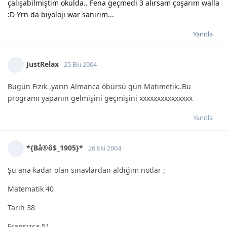
çalışabilmiştim okulda.. Fena geçmedi 3 alırsam çoşarım walla
:D Yrn da biyoloji war sanırım...
Yanıtla
JustRelax
25 Eki 2004
Bugün Fizik ,yarın Almanca öbürsü gün Matimetik..Bu
programı yapanın gelmişini geçmişini xxxxxxxxxxxxxxx
Yanıtla
*{Bå®ô$_1905}*
26 Eki 2004
Şu ana kadar olan sınavlardan aldığım notlar ;
Matematik 40
Tarih 38
Fransızca 51