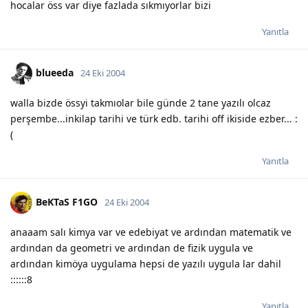
hocalar öss var diye fazlada sıkmıyorlar bizi
Yanıtla
blueeda
24 Eki 2004
walla bizde össyi takmıolar bile günde 2 tane yazılı olcaz
perşembe...inkilap tarihi ve türk edb. tarihi off ikiside ezber... :
(
Yanıtla
BeKTaS F1GO
24 Eki 2004
anaaam salı kimya var ve edebiyat ve ardından matematik ve
ardından da geometri ve ardından de fizik uygula ve
ardından kimöya uygulama hepsi de yazılı uygula lar dahil
::::::8
Yanıtla