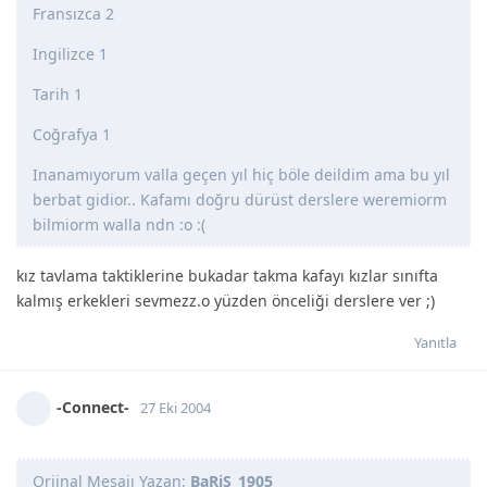
Fransızca 2
Ingilizce 1
Tarih 1
Coğrafya 1
Inanamıyorum valla geçen yıl hiç böle deildim ama bu yıl
berbat gidior.. Kafamı doğru dürüst derslere weremiorm
bilmiorm walla ndn :o :(
kız tavlama taktiklerine bukadar takma kafayı kızlar sınıfta
kalmış erkekleri sevmezz.o yüzden önceliği derslere ver ;)
Yanıtla
-Connect-
27 Eki 2004
Orjinal Mesajı Yazan:
BaRiS_1905