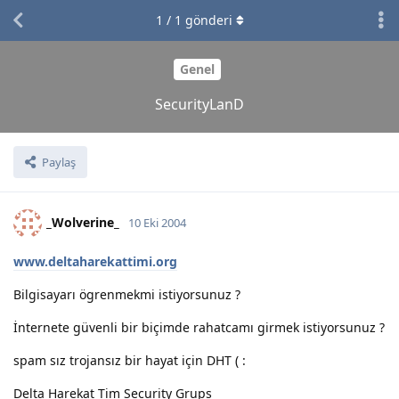
1
/
1
gönderi
Genel
SecurityLanD
Paylaş
_Wolverine_
10 Eki 2004
www.deltaharekattimi.org
Bilgisayarı ögrenmekmi istiyorsunuz ?
İnternete güvenli bir biçimde rahatcamı girmek istiyorsunuz ?
spam sız trojansız bir hayat için DHT ( :
Delta Harekat Tim Security Grups