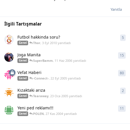
Yanıtla
İlgili Tartışmalar
Futbol hakkinda soru?
5
5
ya
Thor
,
3 Eyl 2010
yanıtladı
Genel
Joga Manita
15
15
y
SuperBamm
,
11 Haz 2006
yanıtladı
Genel
Vefat Haberi
80
80
y
-Connect-
,
22 Eyl 2005
yanıtladı
Genel
Kızaktaki arıza
2
2
ya
Tearaway
,
23 Oca 2005
yanıtladı
Genel
Yeni ped reklamı!!!
11
11
y
POLEN
,
27 Kas 2004
yanıtladı
Genel