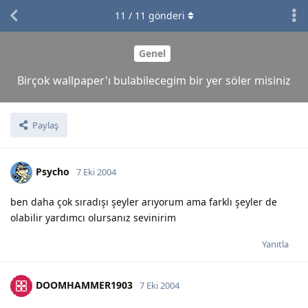
11
/
11
gönderi
Genel
Birçok wallpaper'ı bulabilecegim bir yer söler misiniz
Paylaş
Psycho
7 Eki 2004
ben daha çok sıradışı şeyler arıyorum ama farklı şeyler de
olabilir yardımcı olursanız sevinirim
Yanıtla
DOOMHAMMER1903
7 Eki 2004