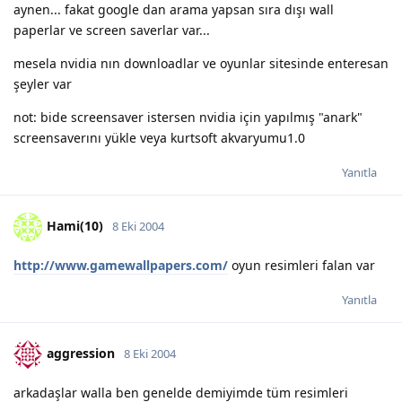
aynen... fakat google dan arama yapsan sıra dışı wall
paperlar ve screen saverlar var...
mesela nvidia nın downloadlar ve oyunlar sitesinde enteresan
şeyler var
not: bide screensaver istersen nvidia için yapılmış "anark"
screensaverını yükle veya kurtsoft akvaryumu1.0
Yanıtla
Hami(10)
8 Eki 2004
http://www.gamewallpapers.com/
oyun resimleri falan var
Yanıtla
aggression
8 Eki 2004
arkadaşlar walla ben genelde demiyimde tüm resimleri