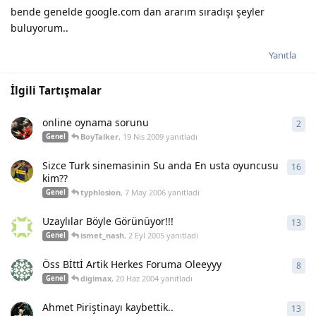
bende genelde google.com dan ararım sıradışı şeyler
buluyorum..
Yanıtla
İlgili Tartışmalar
online oynama sorunu
2
2
ya
BoyTalker
,
19 Nis 2009
yanıtladı
Genel
Sizce Turk sinemasinin Su anda En usta oyuncusu
16
16
y
kim??
typhlosion
,
7 May 2006
yanıtladı
Genel
Uzaylılar Böyle Görünüyor!!!
13
13
y
ismet_nash
,
2 Eyl 2005
yanıtladı
Genel
Öss Bİttİ Artik Herkes Foruma Oleeyyy
8
8
ya
digimax
,
20 Haz 2004
yanıtladı
Genel
Ahmet Piriştinayı kaybettik..
13
13
y