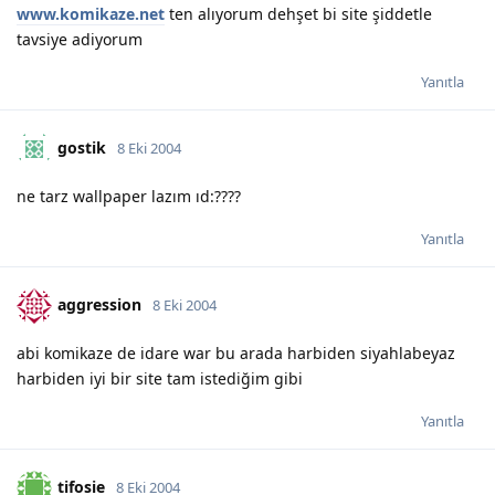
www.komikaze.net
ten alıyorum dehşet bi site şiddetle
tavsiye adiyorum
Yanıtla
gostik
8 Eki 2004
ne tarz wallpaper lazım ıd:????
Yanıtla
aggression
8 Eki 2004
abi komikaze de idare war bu arada harbiden siyahlabeyaz
harbiden iyi bir site tam istediğim gibi
Yanıtla
tifosie
8 Eki 2004