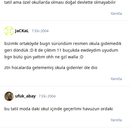
tatil ama özel okullarda olması doğal devlette olmayabilir
Yanıtla
JaCKaL
7 Eki 2004
bizimki ortaköyde bugn süründüm resmen okula gidemedik
geri döndük :D 8 de çıktım 11 buçukda ewdeydim uyudum
bgn bütü gün yattım ohh ne gzl walla :D
ztn hocalarda gelememiş okula gidenler öle dio
Yanıtla
ufuk_abay
7 Eki 2004
bu tatil moda daki okul içinde geçerlimi havuzun ordaki
Yanıtla