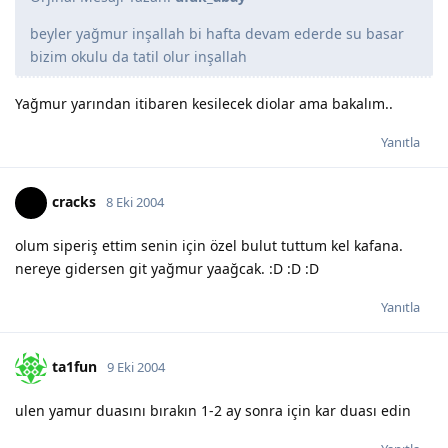
beyler yağmur inşallah bi hafta devam ederde su basar
bizim okulu da tatil olur inşallah
Yağmur yarından itibaren kesilecek diolar ama bakalım..
Yanıtla
cracks
8 Eki 2004
olum siperiş ettim senin için özel bulut tuttum kel kafana.
nereye gidersen git yağmur yaağcak. :D :D :D
Yanıtla
ta1fun
9 Eki 2004
ulen yamur duasını bırakın 1-2 ay sonra için kar duası edin