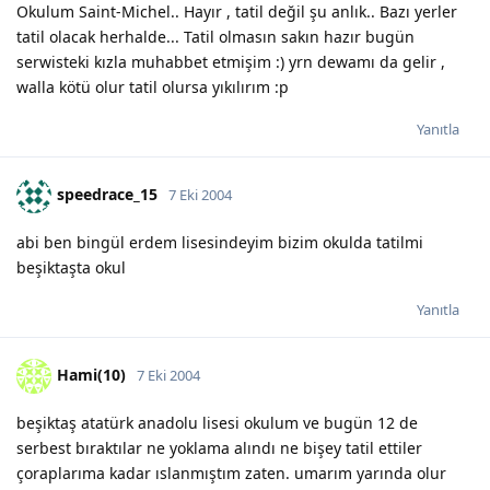
Okulum Saint-Michel.. Hayır , tatil değil şu anlık.. Bazı yerler
tatil olacak herhalde... Tatil olmasın sakın hazır bugün
serwisteki kızla muhabbet etmişim :) yrn dewamı da gelir ,
walla kötü olur tatil olursa yıkılırım :p
Yanıtla
speedrace_15
7 Eki 2004
abi ben bingül erdem lisesindeyim bizim okulda tatilmi
beşiktaşta okul
Yanıtla
Hami(10)
7 Eki 2004
beşiktaş atatürk anadolu lisesi okulum ve bugün 12 de
serbest bıraktılar ne yoklama alındı ne bişey tatil ettiler
çoraplarıma kadar ıslanmıştım zaten. umarım yarında olur