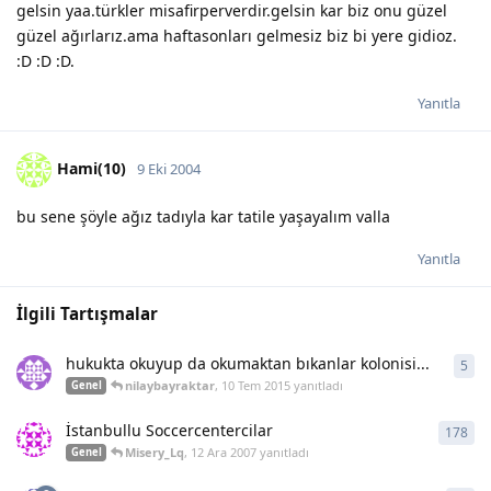
gelsin yaa.türkler misafirperverdir.gelsin kar biz onu güzel
güzel ağırlarız.ama haftasonları gelmesiz biz bi yere gidioz.
:D :D :D.
Yanıtla
Hami(10)
9 Eki 2004
bu sene şöyle ağız tadıyla kar tatile yaşayalım valla
Yanıtla
İlgili Tartışmalar
hukukta okuyup da okumaktan bıkanlar kolonisi...
5
5
ya
nilaybayraktar
,
10 Tem 2015
yanıtladı
Genel
İstanbullu Soccercentercilar
178
178
Misery_Lq
,
12 Ara 2007
yanıtladı
Genel