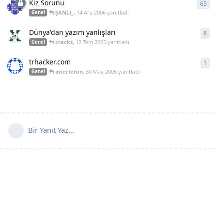
Kiz Sorunu
65
65
y
ŞANLI_
,
14 Ara 2006
yanıtladı
Genel
Dünya'dan yazım yanlışları
8
8
ya
cracks
,
12 Tem 2005
yanıtladı
Genel
trhacker.com
1
1
ya
interferon
,
30 May 2005
yanıtladı
Genel
Bir Yanıt Yaz...