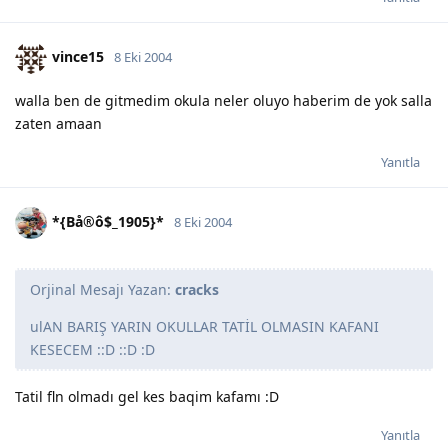
vince15
8 Eki 2004
walla ben de gitmedim okula neler oluyo haberim de yok salla
zaten amaan
Yanıtla
*{Bå®ô$_1905}*
8 Eki 2004
Orjinal Mesajı Yazan:
cracks
ulAN BARIŞ YARIN OKULLAR TATİL OLMASIN KAFANI
KESECEM ::D ::D :D
Tatil fln olmadı gel kes baqim kafamı :D
Yanıtla