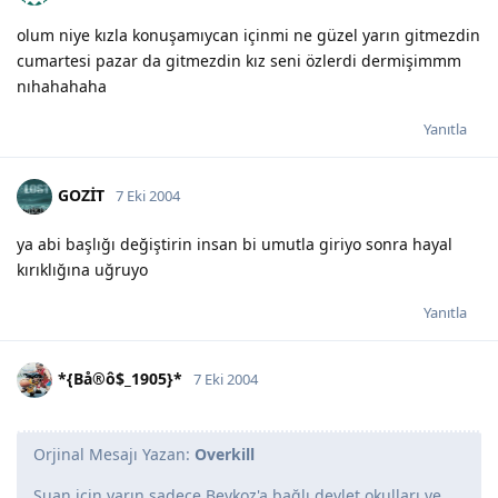
olum niye kızla konuşamıycan içinmi ne güzel yarın gitmezdin
cumartesi pazar da gitmezdin kız seni özlerdi dermişimmm
nıhahahaha
Yanıtla
GOZİT
7 Eki 2004
ya abi başlığı değiştirin insan bi umutla giriyo sonra hayal
kırıklığına uğruyo
Yanıtla
*{Bå®ô$_1905}*
7 Eki 2004
Orjinal Mesajı Yazan:
Overkill
Şuan için yarın sadece Beykoz'a bağlı devlet okulları ve