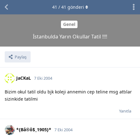
41
/
41
gönderi
Genel
İstanbulda Yarın Okullar Tatil !!!!
Paylaş
JaCKaL
7 Eki 2004
Bizim okul tatil oldu bjk koleji annemin cep teline msg attılar
sizinkide tatilmi
Yanıtla
*{Bå®ô$_1905}*
7 Eki 2004