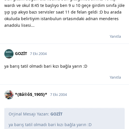
wardı ve okul 8:45 te başlıyo ben 9 u 10 geçe girdim sınıfa jöle
şıp şıp akıyo bazı servisler saat 11 de felan geldi :D bu arada
okuluda belirtiyim istanbulun ortasındaki adnan menderes
anadolu lisesi...
Yanıtla
GOZİT
7 Eki 2004
ya barış tatil olmadı bari kızı bağla yarın :D
Yanıtla
*{Bå®ô$_1905}*
7 Eki 2004
Orjinal Mesajı Yazan:
GOZİT
ya barış tatil olmadı bari kızı bağla yarın :D