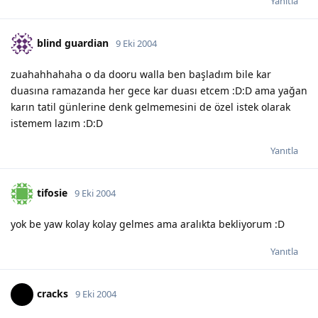
Yanıtla
blind guardian
9 Eki 2004
zuahahhahaha o da dooru walla ben başladım bile kar
duasına ramazanda her gece kar duası etcem :D:D ama yağan
karın tatil günlerine denk gelmemesini de özel istek olarak
istemem lazım :D:D
Yanıtla
tifosie
9 Eki 2004
yok be yaw kolay kolay gelmes ama aralıkta bekliyorum :D
Yanıtla
cracks
9 Eki 2004