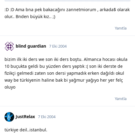
:D :D Ama bna pek bakacağını zannetmiorum , arkada$ olarak
olur.. Bnden büyük kız.. ;)
Yanıtla
blind guardian
7 Eki 2004
bizim ilk iki ders we son iki ders boştu. Almanca hocası okula
10 buçukta geldi bu yüzden ders yaptık :( son iki derste de
fizikçi gelmedi zaten son dersi yapmadık erken dağıldı okul
way be türkiyenin haline bak bi yağmur yağıyo her yer felç
oluyo
Yanıtla
JustRelax
7 Eki 2004
türkiye deil..istanbul.