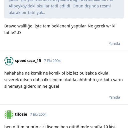
Alibeyköy'deki okullar tatil edildi. Onun dışında resmi
olarak bir tatil yok..
Brawo waliliğe. Işte tam bekleneni yaptılar. Ne gerek wr ki
tatile? :D
Yanıtla
speedrace_15
7 Eki 2004
hahahaha ne komik ne komik bi biz kız bulsakda okula
severek gitsen daha ilk senem okulda ahhhhhh çok kötü yarın
sinemaya giderdim ne güsel
Yanıtla
tifosie
7 Eki 2004
ben gittim bugün cici liseme ben gittiğimde sınıfta 10 kişi