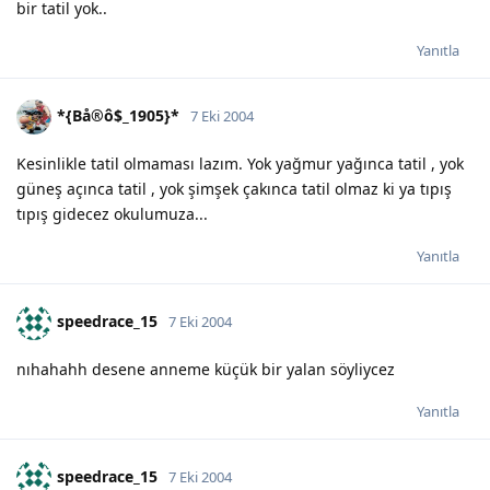
bir tatil yok..
Yanıtla
*{Bå®ô$_1905}*
7 Eki 2004
Kesinlikle tatil olmaması lazım. Yok yağmur yağınca tatil , yok
güneş açınca tatil , yok şimşek çakınca tatil olmaz ki ya tıpış
tıpış gidecez okulumuza...
Yanıtla
speedrace_15
7 Eki 2004
nıhahahh desene anneme küçük bir yalan söyliycez
Yanıtla
speedrace_15
7 Eki 2004