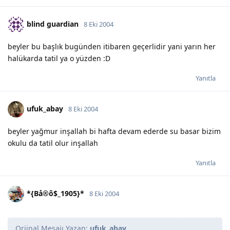
blind guardian
8 Eki 2004
beyler bu başlık bugünden itibaren geçerlidir yani yarın her
halükarda tatil ya o yüzden :D
Yanıtla
ufuk_abay
8 Eki 2004
beyler yağmur inşallah bi hafta devam ederde su basar bizim
okulu da tatil olur inşallah
Yanıtla
*{Bå®ô$_1905}*
8 Eki 2004
Orjinal Mesajı Yazan:
ufuk_abay