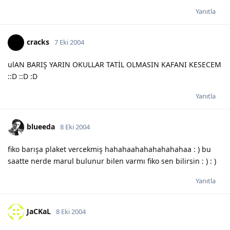
Yanıtla
cracks
7 Eki 2004
ulAN BARIŞ YARIN OKULLAR TATİL OLMASIN KAFANI KESECEM
::D ::D :D
Yanıtla
blueeda
8 Eki 2004
fiko barışa plaket vercekmiş hahahaahahahahahahaa : ) bu
saatte nerde marul bulunur bilen varmı fiko sen bilirsin : ) : )
Yanıtla
JaCKaL
8 Eki 2004