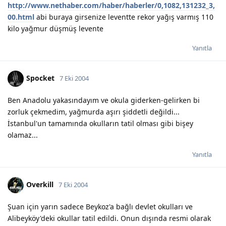
http://www.nethaber.com/haber/haberler/0,1082,131232_3,
00.html
abi buraya girsenize leventte rekor yağış varmış 110
kilo yağmur düşmüş levente
Yanıtla
Spocket
7 Eki 2004
Ben Anadolu yakasındayım ve okula giderken-gelirken bi
zorluk çekmedim, yağmurda aşırı şiddetli değildi...
İstanbul'un tamamında okulların tatil olması gibi bişey
olamaz...
Yanıtla
Overkill
7 Eki 2004
Şuan için yarın sadece Beykoz'a bağlı devlet okulları ve
Alibeyköy'deki okullar tatil edildi. Onun dışında resmi olarak