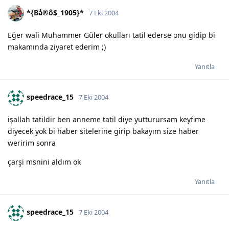
*{Bå®ô$_1905}*
7 Eki 2004
Eğer wali Muhammer Güler okulları tatil ederse onu gidip bi
makamında ziyaret ederim ;)
Yanıtla
speedrace_15
7 Eki 2004
işallah tatildir ben anneme tatil diye yutturursam keyfime
diyecek yok bi haber sitelerine girip bakayım size haber
weririm sonra
çarşi msnini aldım ok
Yanıtla
speedrace_15
7 Eki 2004