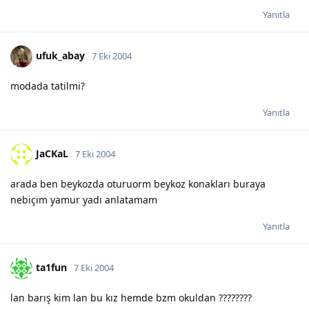
Yanıtla
ufuk_abay
7 Eki 2004
modada tatilmi?
Yanıtla
JaCKaL
7 Eki 2004
arada ben beykozda oturuorm beykoz konakları buraya
nebiçim yamur yadı anlatamam
Yanıtla
ta1fun
7 Eki 2004
lan barış kim lan bu kız hemde bzm okuldan ????????