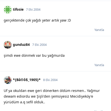
tifosie
7 Eki 2004
gerçektende çok yağdı yeter artık yaw :D
Yanıtla
gunduz84
7 Eki 2004
şimdi ewe dönmek var bu yağmurda
Yanıtla
*{Bå®ô$_1905}*
8 Eki 2004
Uf ya okuldan ewe geri dönerken öldüm resmen.. Yağmur
dewam ediordu we Şişli'den şemsiyesiz Mecidiyeköy'e
yürüdüm a.q sefil olduk..