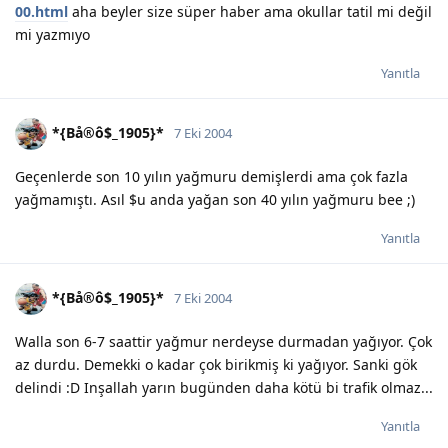
00.html
aha beyler size süper haber ama okullar tatil mi değil
mi yazmıyo
Yanıtla
*{Bå®ô$_1905}*
7 Eki 2004
Geçenlerde son 10 yılın yağmuru demişlerdi ama çok fazla
yağmamıştı. Asıl $u anda yağan son 40 yılın yağmuru bee ;)
Yanıtla
*{Bå®ô$_1905}*
7 Eki 2004
Walla son 6-7 saattir yağmur nerdeyse durmadan yağıyor. Çok
az durdu. Demekki o kadar çok birikmiş ki yağıyor. Sanki gök
delindi :D Inşallah yarın bugünden daha kötü bi trafik olmaz...
Yanıtla