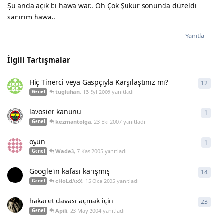
Şu anda açık bi hawa war.. Oh Çok Şükür sonunda düzeldi
sanırım hawa..
Yanıtla
İlgili Tartışmalar
Hiç Tinerci veya Gaspçıyla Karşılaştınız mı?
12
12
y
tugluhan
,
13 Eyl 2009
yanıtladı
Genel
lavosier kanunu
1
1
ya
kezmantolga
,
23 Eki 2007
yanıtladı
Genel
oyun
1
1
ya
Wade3
,
7 Kas 2005
yanıtladı
Genel
Google'ın kafası karışmış
14
14
y
cHoLdAxX
,
15 Oca 2005
yanıtladı
Genel
hakaret davası açmak için
23
23
y
Apili
,
23 May 2004
yanıtladı
Genel