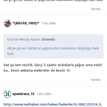
Yanıtla
*{Bå®ô$_1905}*
7 Eki 2004
Orjinal Mesajı Yazan:
blueeda
AB'ye gircez sözde bi yağmurda istanbulun düştüğü hale
bak!
Ewt ya tam rezillik. Gerçi 5 saattir aralıklarla yağıor ama nedir
bu.. Kesin ak$ama elektrikler de kesilir :D
Yanıtla
speedrace_15
7 Eki 2004
http://www.nethaber.com/haber/haberler/0,1082,131214_3,