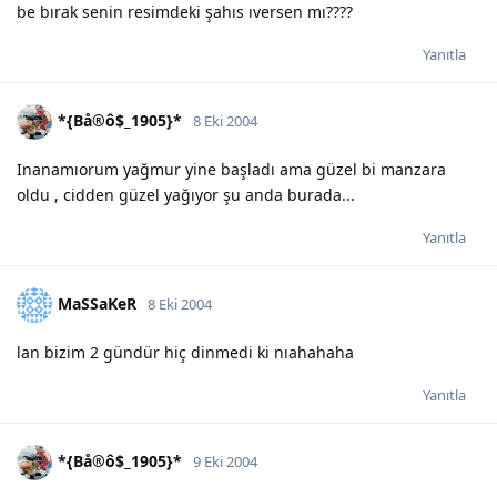
be bırak senin resimdeki şahıs ıversen mı????
Yanıtla
*{Bå®ô$_1905}*
8 Eki 2004
Inanamıorum yağmur yine başladı ama güzel bi manzara
oldu , cidden güzel yağıyor şu anda burada...
Yanıtla
MaSSaKeR
8 Eki 2004
lan bizim 2 gündür hiç dinmedi ki nıahahaha
Yanıtla
*{Bå®ô$_1905}*
9 Eki 2004