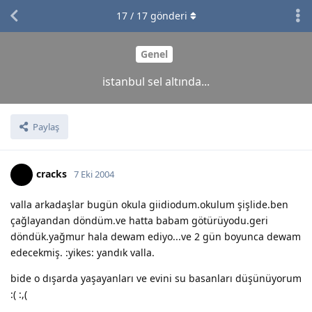
17
/
17
gönderi
Genel
istanbul sel altında...
Paylaş
cracks
7 Eki 2004
valla arkadaşlar bugün okula giidiodum.okulum şişlide.ben
çağlayandan döndüm.ve hatta babam götürüyodu.geri
döndük.yağmur hala dewam ediyo...ve 2 gün boyunca dewam
edecekmiş. :yikes: yandık valla.
bide o dışarda yaşayanları ve evini su basanları düşünüyorum
:( :,(