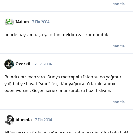
Yanıtla
IAdam
7 Eki 2004
bende bayrampaşa ya gittim geldim zar zor döndük
Yanıtla
Overkill
7 Eki 2004
Bilindik bir manzara. Dünya metropolü İstanbulda yağmur
yağdı diye hayat "yine" felç. Kar yağınca n'olacak tahmin
edemiyorum. Geçen seneki manzaralara hazırlıklıyım..
Yanıtla
blueeda
7 Eki 2004
AB'ye gircez sözde bi yağmurda istanbulun düştüğü hale bak!