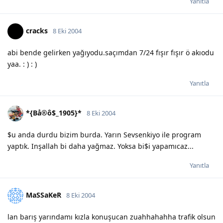
Yanıtla
cracks
8 Eki 2004
abi bende gelirken yağıyodu.saçımdan 7/24 fışır fışır ö akıodu
yaa. : ) : )
Yanıtla
*{Bå®ô$_1905}*
8 Eki 2004
$u anda durdu bizim burda. Yarın Sevsenkiyo ile program
yaptık. Inşallah bi daha yağmaz. Yoksa bi$i yapamıcaz...
Yanıtla
MaSSaKeR
8 Eki 2004
lan barış yarındamı kızla konuşucan zuahhahahha trafik olsun