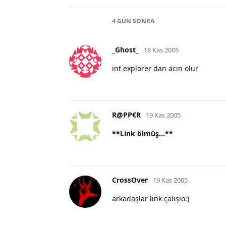
4 GÜN
SONRA
_Ghost_
18 Kas 2005
int explorer dan acın olur
R@PP€R
19 Kas 2005
**
Link ölmüş...
**
CrossOver
19 Kas 2005
arkadaşlar link çalışıo:)