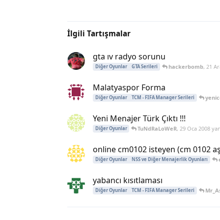
İlgili Tartışmalar
gta ıv radyo sorunu
hackerbomb
,
21 Ar
Diğer Oyunlar
GTA Serileri
Malatyaspor Forma
yenic
Diğer Oyunlar
TCM - FIFA Manager Serileri
Yeni Menajer Türk Çıktı !!!
TuNdRaLoWeR
,
29 Oca 2008
yan
Diğer Oyunlar
online cm0102 isteyen (cm 0102 aş
Diğer Oyunlar
NSS ve Diğer Menajerlik Oyunları
yabancı kısıtlaması
Mr_A
Diğer Oyunlar
TCM - FIFA Manager Serileri