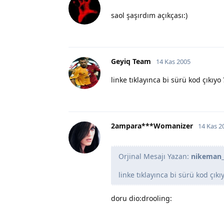
saol şaşırdım açıkçası:)
Geyiq Team
14 Kas 2005
linke tıklayınca bi sürü kod çıkıyo 
2ampara***Womanizer
14 Kas 2
Orjinal Mesajı Yazan:
nikeman_
linke tıklayınca bi sürü kod çıkı
doru dio:drooling: