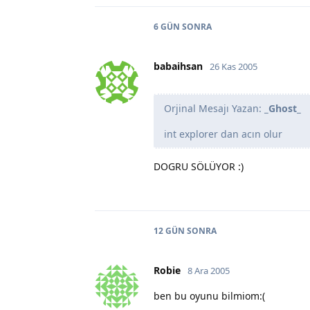
6 GÜN
SONRA
babaihsan
26 Kas 2005
Orjinal Mesajı Yazan:
_Ghost_
int explorer dan acın olur
DOGRU SÖLÜYOR :)
12 GÜN
SONRA
Robie
8 Ara 2005
ben bu oyunu bilmiom:(