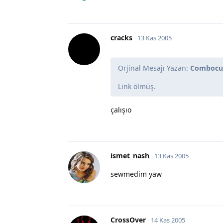
cracks
13 Kas 2005
Orjinal Mesajı Yazan:
Combocu
Link ölmüş.
çalışıo
ismet_nash
13 Kas 2005
sewmedim yaw
CrossOver
14 Kas 2005