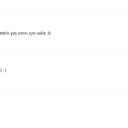
erli yaş sınırı için valla :D
 : )