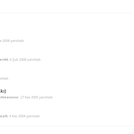
a 2008
yanıtladı
eri44
,
6 Şub 2008
yanıtladı
ıtladı
kı)
efekanonur
,
27 Kas 2005
yanıtladı
sLaN
,
4 Kas 2004
yanıtladı