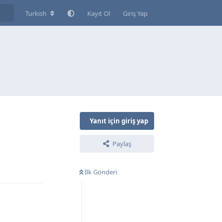
Turkish
Kayıt Ol
Giriş Yap
Yanıt için giriş yap
Paylaş
Yanıtla
İlk Gönderi