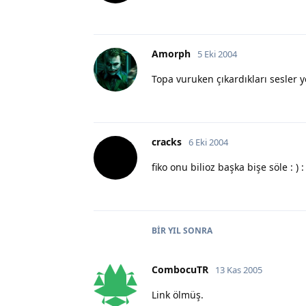
Amorph
5 Eki 2004
Topa vuruken çıkardıkları sesler yet
cracks
6 Eki 2004
fiko onu bilioz başka bişe söle : ) : )
BIR YIL
SONRA
CombocuTR
13 Kas 2005
Link ölmüş.