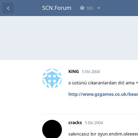
SCN.Forum
SSS
KiNG
5 Eki 2004
o üstünü cıkaranlardan diil ama 
http://www.gzgames.co.uk/beac
cracks
5 Eki 2004
sakıncasız bir oyun.endim.oleeee