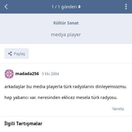
1
/
1
gönderi
Kültür Sanat
medya player
Paylaş
madada256
5 Eki 2004
arkadaşlar bu media playerla türk radyolarını dinleyemiozmu.
hep yabancı var. neresinden eklicez mesela türk radyosu.
Yanıtla
İlgili Tartışmalar