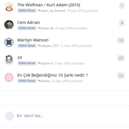
The Wolfman / Kurt Adam (2010)
1
1
ya
star_ua_kewell
,
19 Şub 2010
yanıtladı
Kültür Sanat
Cem Adrian
4
4
ya
Ozan JK
,
26 Ağu 2009
yanıtladı
Kültür Sanat
Marilyn Manson
10
10
y
Hayko_777
,
11 Tem 2009
yanıtladı
Kültür Sanat
24
23
23
y
Aydin 4
,
7 Kas 2004
yanıtladı
Kültür Sanat
En Çok Beğendiğiniz 10 Şarkı nedir ?
12
12
y
beko
,
25 Ağu 2004
yanıtladı
Kültür Sanat
Bir Yanıt Yaz...