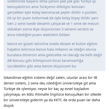
sisteminde başarılı olma şansın pek yok gibi Türkçe iyi
konuşabilirsin ama Türkçenin dilbilgisi konuları
gerçekten öyle kolay kavranacak şeyler diildir o yüzden
EA iyi bir puan tutturmak da öyle kolay bişey diildir yani
ben 2 sene lisede devamlı çalışarak ve 1 sene de mezun
olduktan sonra diye düşünürsen 3 senemi verdim ve
anca istediğim puanı alabildim EA'dan
bence en güzeli tahsiline orada devam et bütün eğitim
hayatını bitirince bence hala imkanın ve isteğin olursa
buralara dönersin ama gelecekte ne olacağı da belli değil
AB konusu gibi bilmiyorum biraz karamsarlığa
sürükledim gibi ama benim düşüncem bu
Iskandinav eğitim sistemi değil zaten, uluslar arası bir IB
denen sistem, 2 sene oku istediğim üniversiteye git ama
Türkiye de işlemiyor, neyse bir kaç ay evvel başladım
çalışmaya, en kötü ihtimalle Ingilizce konuşulkan bir ülkede
bir üniversiteye giderim ya da KKTC de orda puan lar daha
düşük