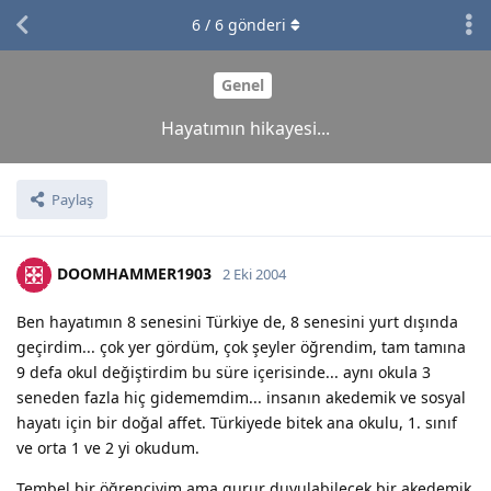
6
/
6
gönderi
Genel
Hayatımın hikayesi...
Paylaş
DOOMHAMMER1903
2 Eki 2004
Ben hayatımın 8 senesini Türkiye de, 8 senesini yurt dışında
geçirdim... çok yer gördüm, çok şeyler öğrendim, tam tamına
9 defa okul değiştirdim bu süre içerisinde... aynı okula 3
seneden fazla hiç gidememdim... insanın akedemik ve sosyal
hayatı için bir doğal affet. Türkiyede bitek ana okulu, 1. sınıf
ve orta 1 ve 2 yi okudum.
Tembel bir öğrenciyim ama gurur duyulabilecek bir akedemik