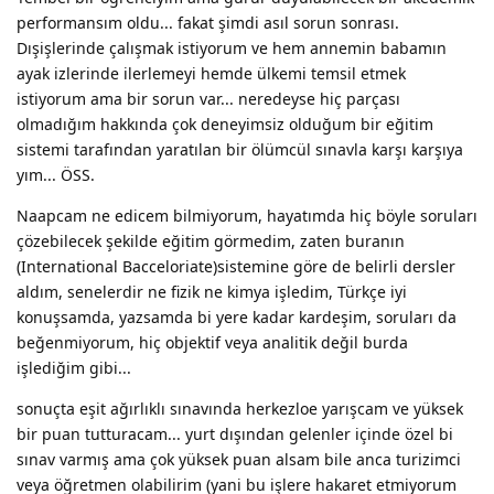
performansım oldu... fakat şimdi asıl sorun sonrası.
Dışişlerinde çalışmak istiyorum ve hem annemin babamın
ayak izlerinde ilerlemeyi hemde ülkemi temsil etmek
istiyorum ama bir sorun var... neredeyse hiç parçası
olmadığım hakkında çok deneyimsiz olduğum bir eğitim
sistemi tarafından yaratılan bir ölümcül sınavla karşı karşıya
yım... ÖSS.
Naapcam ne edicem bilmiyorum, hayatımda hiç böyle soruları
çözebilecek şekilde eğitim görmedim, zaten buranın
(International Bacceloriate)sistemine göre de belirli dersler
aldım, senelerdir ne fizik ne kimya işledim, Türkçe iyi
konuşsamda, yazsamda bi yere kadar kardeşim, soruları da
beğenmiyorum, hiç objektif veya analitik değil burda
işlediğim gibi...
sonuçta eşit ağırlıklı sınavında herkezloe yarışcam ve yüksek
bir puan tutturacam... yurt dışından gelenler içinde özel bi
sınav varmış ama çok yüksek puan alsam bile anca turizimci
veya öğretmen olabilirim (yani bu işlere hakaret etmiyorum