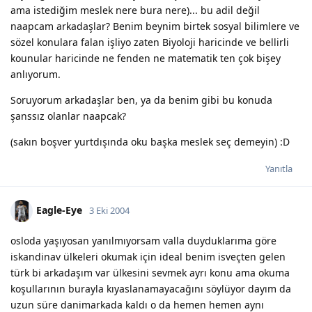
ama istediğim meslek nere bura nere)... bu adil değil
naapcam arkadaşlar? Benim beynim birtek sosyal bilimlere ve
sözel konulara falan işliyo zaten Biyoloji haricinde ve bellirli
kounular haricinde ne fenden ne matematik ten çok bişey
anlıyorum.
Soruyorum arkadaşlar ben, ya da benim gibi bu konuda
şanssız olanlar naapcak?
(sakın boşver yurtdışında oku başka meslek seç demeyin) :D
Yanıtla
Eagle-Eye
3 Eki 2004
osloda yaşıyosan yanılmıyorsam valla duyduklarıma göre
iskandinav ülkeleri okumak için ideal benim isveçten gelen
türk bi arkadaşım var ülkesini sevmek ayrı konu ama okuma
koşullarının burayla kıyaslanamayacağını söylüyor dayım da
uzun süre danimarkada kaldı o da hemen hemen aynı