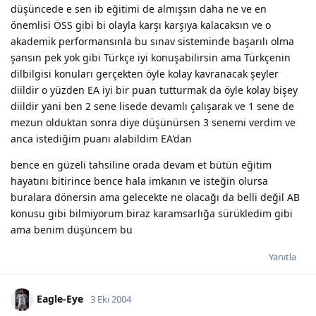
düşüncede e sen ib eğitimi de almışsın daha ne ve en
önemlisi ÖSS gibi bi olayla karşı karşıya kalacaksın ve o
akademik performansınla bu sınav sisteminde başarılı olma
şansın pek yok gibi Türkçe iyi konuşabilirsin ama Türkçenin
dilbilgisi konuları gerçekten öyle kolay kavranacak şeyler
diildir o yüzden EA iyi bir puan tutturmak da öyle kolay bişey
diildir yani ben 2 sene lisede devamlı çalışarak ve 1 sene de
mezun olduktan sonra diye düşünürsen 3 senemi verdim ve
anca istediğim puanı alabildim EA'dan
bence en güzeli tahsiline orada devam et bütün eğitim
hayatını bitirince bence hala imkanın ve isteğin olursa
buralara dönersin ama gelecekte ne olacağı da belli değil AB
konusu gibi bilmiyorum biraz karamsarlığa sürükledim gibi
ama benim düşüncem bu
Yanıtla
Eagle-Eye
3 Eki 2004