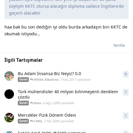
söyliym KKTC olursa alacağın diploma sadece İngiltere'de
geçerli olacaktır
haa bak bu son dediğin iyi oldu burda arkadaşın biri KKTC de
okumak istiyodu...
Yanıtla
İlgili Tartışmalar
Bu Adam İnsansa Biz Neyiz? 0.0
9
9
ya
White Albatros
,
7 Kas 2011
yanıtladı
Genel
Türk mühendisler 40 milyon bilinmeyenli denklem
7
7
ya
çözdü
0zan
,
6 Ağu 2008
yanıtladı
Genel
Mercekler-Fizik Dönem Ödevi
1
1
ya
CRNL
,
7 Nis 2006
yanıtladı
Genel