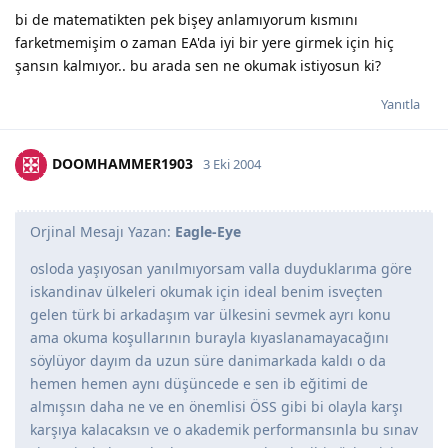
bi de matematikten pek bişey anlamıyorum kısmını
farketmemişim o zaman EA'da iyi bir yere girmek için hiç
şansın kalmıyor.. bu arada sen ne okumak istiyosun ki?
Yanıtla
DOOMHAMMER1903
3 Eki 2004
Orjinal Mesajı Yazan:
Eagle-Eye
osloda yaşıyosan yanılmıyorsam valla duyduklarıma göre
iskandinav ülkeleri okumak için ideal benim isveçten
gelen türk bi arkadaşım var ülkesini sevmek ayrı konu
ama okuma koşullarının burayla kıyaslanamayacağını
söylüyor dayım da uzun süre danimarkada kaldı o da
hemen hemen aynı düşüncede e sen ib eğitimi de
almışsın daha ne ve en önemlisi ÖSS gibi bi olayla karşı
karşıya kalacaksın ve o akademik performansınla bu sınav