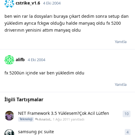
cstrike_v1.6
4 Eki 2004
ben win rar la dosyaları buraya çıkart dedim sonra setup dan
yükledim ayrıca fckgw olduğu halde manyaq oldu fx 5200
driverının yenisini attım manyaq oldu
Yanıtla
alifb
4 Eki 2004
fx 5200ün içinde var ben yükledim oldu
Yanıtla
İlgili Tartışmalar
NET Framework 3.5 Yüklesem?Çok Acil Lütfen
10
10
y
AnatoL
,
1 Ağu 2011
yanıtladı
Teknoloji
samsung pc suite
4
4
ya