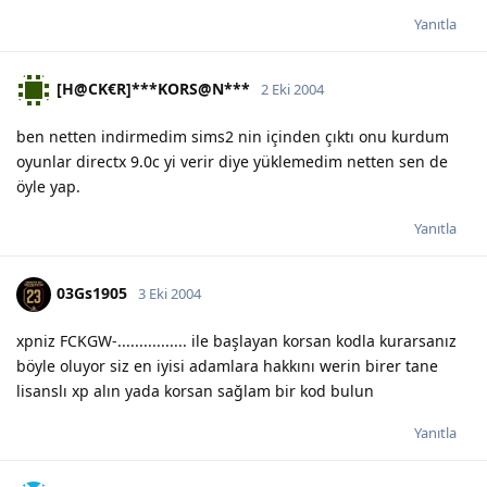
Yanıtla
[H@CK€R]***KORS@N***
2 Eki 2004
ben netten indirmedim sims2 nin içinden çıktı onu kurdum
oyunlar directx 9.0c yi verir diye yüklemedim netten sen de
öyle yap.
Yanıtla
03Gs1905
3 Eki 2004
xpniz FCKGW-................ ile başlayan korsan kodla kurarsanız
böyle oluyor siz en iyisi adamlara hakkını werin birer tane
lisanslı xp alın yada korsan sağlam bir kod bulun
Yanıtla