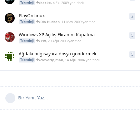
becke
,
4 Eki 2009
yanıtladı
Teknoloji
PlayOnLinux
2
2
ya
Dio Hudson
,
11 May 2009
yanıtladı
Teknoloji
Windows XP Açılış Ekranını Kapatma
5
5
ya
71x
,
20 Ağu 2008
yanıtladı
Teknoloji
Ağdaki bilgisayara dosya göndermek
5
5
ya
cleverly_man
,
14 Ağu 2004
yanıtladı
Teknoloji
Bir Yanıt Yaz...