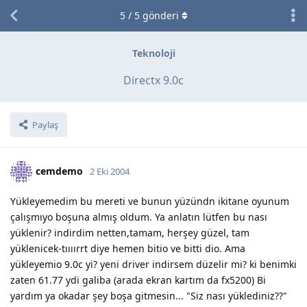
5
/
5
gönderi
Teknoloji
Directx 9.0c
Paylaş
cemdemo
2 Eki 2004
Yükleyemedim bu mereti ve bunun yüzündn ikitane oyunum
çalışmıyo boşuna almış oldum. Ya anlatın lütfen bu nası
yüklenir? indirdim netten,tamam, herşey güzel, tam
yüklenicek-tıııırrt diye hemen bitio ve bitti dio. Ama
yükleyemio 9.0c yi? yeni driver indirsem düzelir mi? ki benimki
zaten 61.77 ydi galiba (arada ekran kartım da fx5200) Bi
yardım ya okadar şey boşa gitmesin... "Siz nası yüklediniz??"