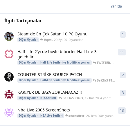
Yanıtla
İlgili Tartışmalar
Steam'de En Çok Satan 10 PC Oyunu
1
1
ya
Hqmi
,
20 Eyl 2010
yanıtladı
Diğer Oyunlar
Half Life 2'yi de boyle bitirirler Half Life 3
11
11
y
gelebilir...
TWISTER
,
19 Ara 2004
Diğer Oyunlar
Half-Life Serileri ve Modifikasyonları
COUNTER STRİKE SOURCE PATCH
2
2
ya
BeKTaS F1GO
,
4 Ara 2
Diğer Oyunlar
Half-Life Serileri ve Modifikasyonları
KARİYER DE BAYA ZORLANACAZ !!
3
3
ya
BeKTaS F1GO
,
12 Kas 2004
yanıtladı
Diğer Oyunlar
NFS Serileri
Nba Live 2005 ScreenShots
13
13
y
chessfirst
,
26 Tem 2004
yanıtladı
Diğer Oyunlar
NBA Live Serileri