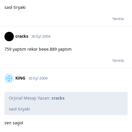
saol tiryaki
Yanıtla
cracks
30 Eyl 2004
759 yaptım rekor beee.889 yaptım
Yanıtla
KiNG
30 Eyl 2004
Orjinal Mesajı Yazan:
cracks
saol tiryaki
sen sagol