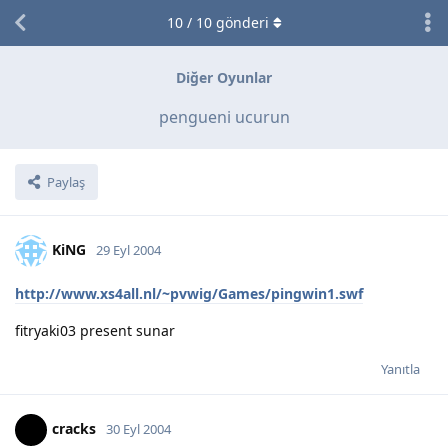
10
/
10
gönderi
Diğer Oyunlar
pengueni ucurun
Paylaş
KiNG
29 Eyl 2004
http://www.xs4all.nl/~pvwig/Games/pingwin1.swf
fitryaki03 present sunar
Yanıtla
cracks
30 Eyl 2004