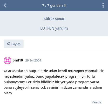
7
/
7
gönderi
Kültür Sanat
LUTFEN yardım
Paylaş
pnd10
29 Eyl 2004
Ya arkdaslarbn bugunlerde 0dan kendi muzııgımı yapmak icin
heveslendim yalnız bunu yapabilecek programı bir turlu
bulamıyorum.Eer sizin bildiiniz bir yer yada program varsa
bana soyleyebilirseniz cok seviniirim.Uzun zamandır aradıım
bisey
Yanıtla