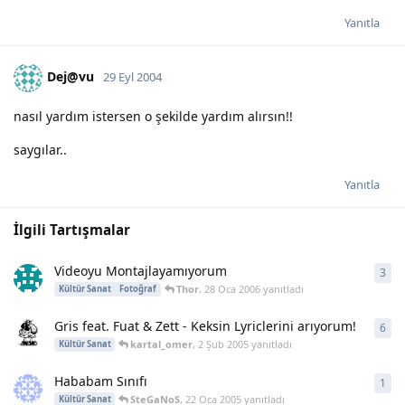
Yanıtla
Dej@vu
29 Eyl 2004
nasıl yardım istersen o şekilde yardım alırsın!!
saygılar..
Yanıtla
İlgili Tartışmalar
Videoyu Montajlayamıyorum
3
3
ya
Thor
,
28 Oca 2006
yanıtladı
Kültür Sanat
Fotoğraf
Gris feat. Fuat & Zett - Keksin Lyriclerini arıyorum!
6
6
ya
kartal_omer
,
2 Şub 2005
yanıtladı
Kültür Sanat
Hababam Sınıfı
1
1
ya
SteGaNoS
,
22 Oca 2005
yanıtladı
Kültür Sanat