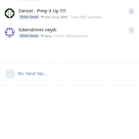
Danzel - Pimp it Up !!!!!
3
3
ya
the final 2005
,
7 Oca 2005
yanıtladı
Kültür Sanat
tükendimmi neydi
1
1
ya
Reis
,
23 Tem 2004
yanıtladı
Kültür Sanat
Bir Yanıt Yaz...