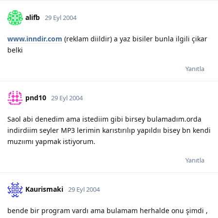
alifb
29 Eyl 2004
www.inndir.com
(reklam diildir) a yaz bisiler bunla ilgili çikar
belki
Yanıtla
pnd10
29 Eyl 2004
Saol abi denedim ama istediim gibi birsey bulamadım.orda
indirdiim seyler MP3 lerimin karıstırılıp yapıldıı bisey bn kendi
muzıımı yapmak istiyorum.
Yanıtla
Kaurismaki
29 Eyl 2004
bende bir program vardı ama bulamam herhalde onu şimdi ,