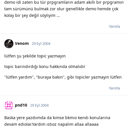
demo idi zaten bu tür prpgramların adam akıllı bir prpgramın
tam sürümünü bulmak zor olur genellikle demo hemde çok
kolay bir şey değil söyliyim ...
Yanıtla
Venom
29 Eyl 2004
lütfen şu şekilde topic yazmayın
topic barındırdığı konu hakkında olmalıdır
"lütfen yardım", "buraya bakın", gibi topicler yazmayın lütfen
Yanıtla
pnd10
29 Eyl 2004
Baska yere yazdıımda da kımse bkmıo kendı konularına
devam ediolar.Yardım ıstıoz napalım allaa allaaaa