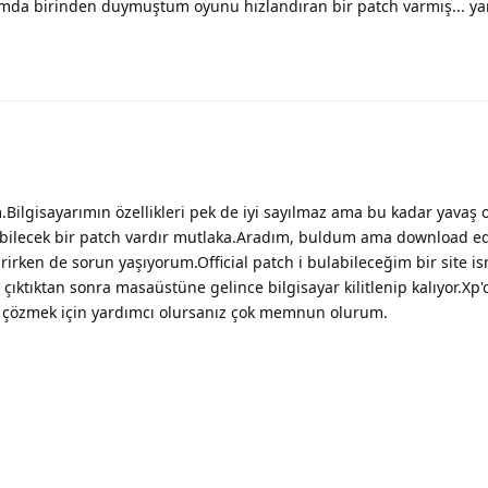
umda birinden duymuştum oyunu hızlandıran bir patch varmış... y
ilgisayarımın özellikleri pek de iyi sayılmaz ama bu kadar yavaş 
ilecek bir patch vardır mutlaka.Aradım, buldum ama download e
ndirirken de sorun yaşıyorum.Official patch i bulabileceğim bir site i
çıktıktan sonra masaüstüne gelince bilgisayar kilitlenip kalıyor.X
u çözmek için yardımcı olursanız çok memnun olurum.