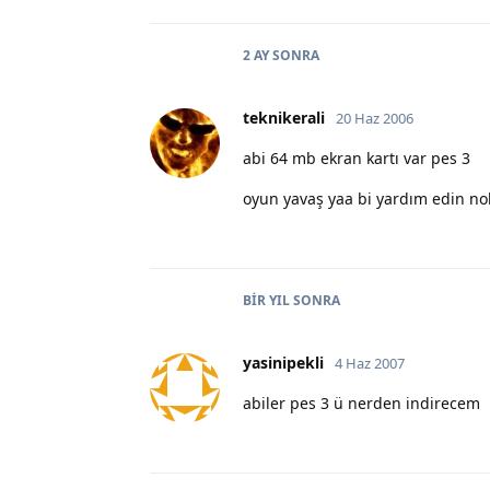
2 AY
SONRA
teknikerali
20 Haz 2006
abi 64 mb ekran kartı var pes 3
oyun yavaş yaa bi yardım edin nol
BIR YIL
SONRA
yasinipekli
4 Haz 2007
abiler pes 3 ü nerden indirecem