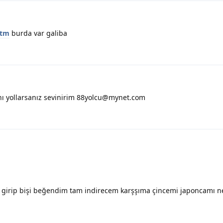
htm
burda var galiba
ını yollarsanız sevinirim 88yolcu@mynet.com
e girip bişi beğendim tam indirecem karşşıma çincemi japoncamı ne