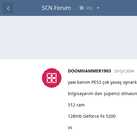
SCN.Forum
SSS
DOOMHAMMER1903
29 Eyl 2004
yaw benim PES3 çok yavaş oynark
bilgisayarım dan şüpeniz olması
512 ram
128mb Geforce Fx 5200
vs