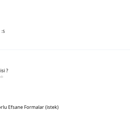
 :S
si ?
adı
lu Efsane Formalar (istek)