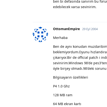
ben bi defasında sanırım bu for
edebilecek varsa sevinirim.
OttomanEmpire
29 Eyl 2004
Merhaba
Ben de aynı konudan muzdaribim.B
beklemiyordum.Oyunu hızlandırab
çıkarıyor.Bir de official patch i i
sevinirim.Windows 98'de pes3'ten 
öyle birşey olmadı.98'deki sorun
Bilgisayarın özellikleri
P4 1.0 Ghz
128 MB ram
64 MB ekran kartı