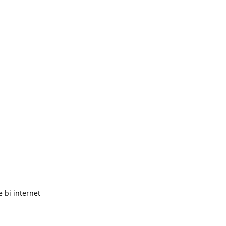
Yanıtla
Yanıtla
 bi internet
Yanıtla