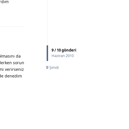
ardım
Yanıtla
9
/
10
gönderi
Haziran 2010
olmasını da
derken sorun
Şimdi
smi verirseniz
p'de denedim