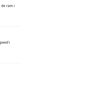
 de ram i
Yanıtla
peed'i
Yanıtla
Yanıtla