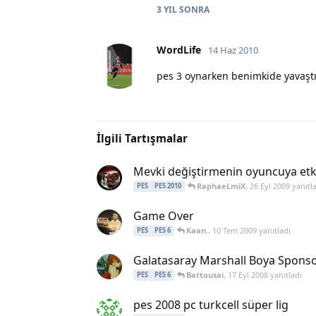
3 YIL
SONRA
WordLife
14 Haz 2010
pes 3 oynarken benimkide yavaştı
İlgili Tartışmalar
Mevki değiştirmenin oyuncuya etki
RaphaeLmiX
,
26 Eyl 2009
yanıtl
PES
PES 2010
Game Over
Kaan.
,
10 Tem 2009
yanıtladı
PES
PES 6
Galatasaray Marshall Boya Sponsor
Battousai
,
17 Eyl 2008
yanıtladı
PES
PES 6
pes 2008 pc turkcell süper lig