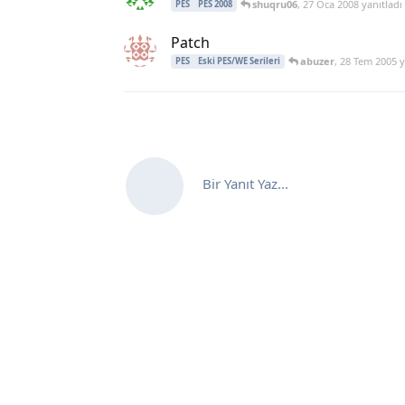
shuqru06
,
27 Oca 2008
yanıtladı
PES
PES 2008
Patch
abuzer
,
28 Tem 2005
y
PES
Eski PES/WE Serileri
Bir Yanıt Yaz...