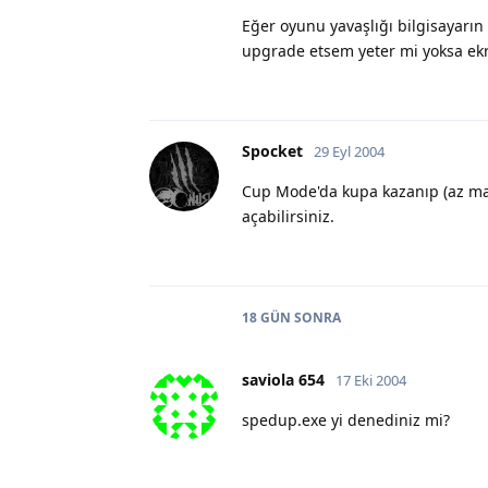
Eğer oyunu yavaşlığı bilgisayarı
upgrade etsem yeter mi yoksa ekr
Spocket
29 Eyl 2004
Cup Mode'da kupa kazanıp (az maç
açabilirsiniz.
18 GÜN
SONRA
saviola 654
17 Eki 2004
spedup.exe yi denediniz mi?