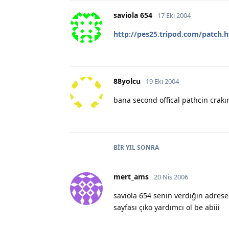
saviola 654
17 Eki 2004
http://pes25.tripod.com/patch.
88yolcu
19 Eki 2004
bana second offical pathcin crak
BIR YIL
SONRA
mert_ams
20 Nis 2006
saviola 654 senin verdiğin adres
sayfası çıko yardımcı ol be abiii