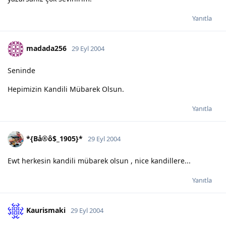
Yanıtla
madada256
29 Eyl 2004
Seninde
Hepimizin Kandili Mübarek Olsun.
Yanıtla
*{Bå®ô$_1905}*
29 Eyl 2004
Ewt herkesin kandili mübarek olsun , nice kandillere...
Yanıtla
Kaurismaki
29 Eyl 2004