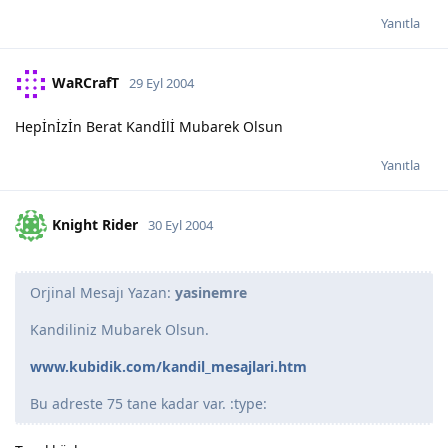
Yanıtla
WaRCrafT
29 Eyl 2004
Hepİnİzİn Berat Kandİlİ Mubarek Olsun
Yanıtla
Knight Rider
30 Eyl 2004
Orjinal Mesajı Yazan:
yasinemre
Kandiliniz Mubarek Olsun.
www.kubidik.com/kandil_mesajlari.htm
Bu adreste 75 tane kadar var. :type: