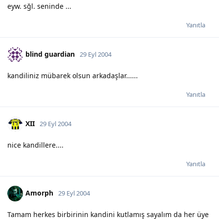
eyw. sğl. seninde ...
Yanıtla
blind guardian
29 Eyl 2004
kandiliniz mübarek olsun arkadaşlar......
Yanıtla
XII
29 Eyl 2004
nice kandillere....
Yanıtla
Amorph
29 Eyl 2004
Tamam herkes birbirinin kandini kutlamış sayalım da her üye