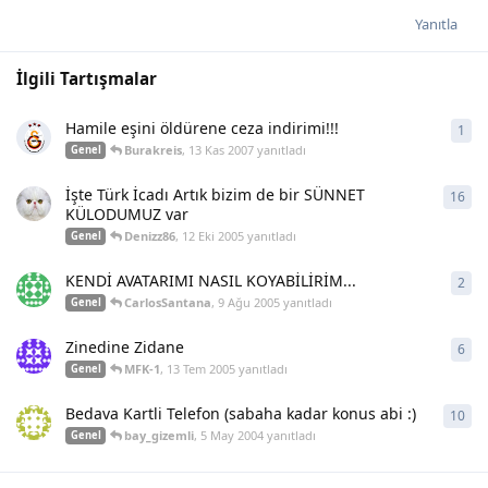
Yanıtla
İlgili Tartışmalar
Hamile eşini öldürene ceza indirimi!!!
1
1
ya
Burakreis
,
13 Kas 2007
yanıtladı
Genel
İşte Türk İcadı Artık bizim de bir SÜNNET
16
16
y
KÜLODUMUZ var
Denizz86
,
12 Eki 2005
yanıtladı
Genel
KENDİ AVATARIMI NASIL KOYABİLİRİM...
2
2
ya
CarlosSantana
,
9 Ağu 2005
yanıtladı
Genel
Zinedine Zidane
6
6
ya
MFK-1
,
13 Tem 2005
yanıtladı
Genel
Bedava Kartli Telefon (sabaha kadar konus abi :)
10
10
y
bay_gizemli
,
5 May 2004
yanıtladı
Genel