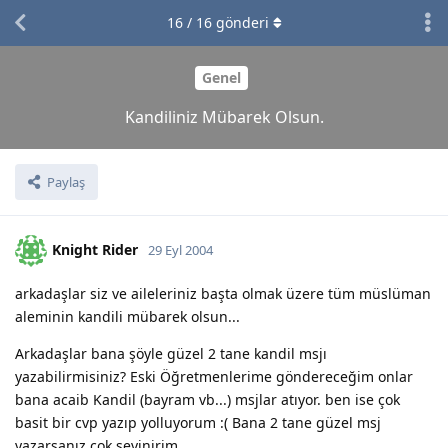
16
/
16
gönderi
Genel
Kandiliniz Mübarek Olsun.
Paylaş
Knight Rider
29 Eyl 2004
arkadaşlar siz ve aileleriniz başta olmak üzere tüm müslüman
aleminin kandili mübarek olsun...
Arkadaşlar bana şöyle güzel 2 tane kandil msjı
yazabilirmisiniz? Eski Öğretmenlerime göndereceğim onlar
bana acaib Kandil (bayram vb...) msjlar atıyor. ben ise çok
basit bir cvp yazıp yolluyorum :( Bana 2 tane güzel msj
yazarsanız çok sevinirim.