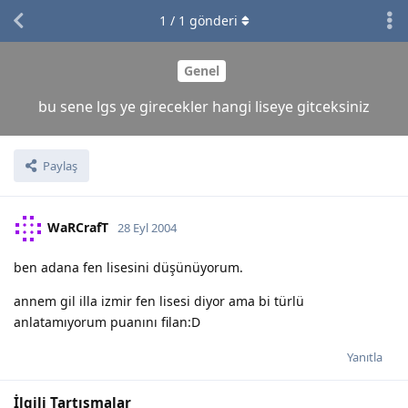
1
/
1
gönderi
Genel
bu sene lgs ye girecekler hangi liseye gitceksiniz
Paylaş
WaRCrafT
28 Eyl 2004
ben adana fen lisesini düşünüyorum.
annem gil illa izmir fen lisesi diyor ama bi türlü
anlatamıyorum puanını filan:D
Yanıtla
İlgili Tartışmalar