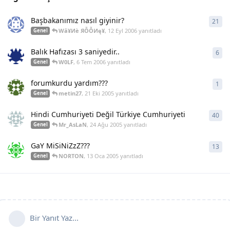
Başbakanımız nasıl giyinir?
21
21
y
Wâ¥Иè ЯỖỖИę¥
,
12 Eyl 2006
yanıtladı
Genel
Balık Hafızası 3 saniyedir..
6
6
ya
W0LF
,
6 Tem 2006
yanıtladı
Genel
forumkurdu yardım???
1
1
ya
metin27
,
21 Eki 2005
yanıtladı
Genel
Hindi Cumhuriyeti Değil Türkiye Cumhuriyeti
40
40
y
Mr_AsLaN
,
24 Ağu 2005
yanıtladı
Genel
GaY MiSiNiZzZ???
13
13
y
NORTON
,
13 Oca 2005
yanıtladı
Genel
Bir Yanıt Yaz...