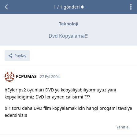
1
/
1
gönderi
Teknoloji
Dvd Kopyalama!!!
Paylaş
FCPUMAS
27 Eyl 2004
bEyler ps2 oyunlari DVD ye kopyaliyabiliyormuyuz yani
kopyalidigimiz DVD ler aynen calisirmi ???
bir soru daha DVD film kopyalamak icin hangi progami tavsiye
edersiniz!!!
Yanıtla