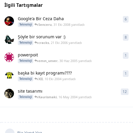
İlgili Tartışmalar
Google'a Bir Ceza Daha
6
6
ya
Senceru
,
31 Eki 2008
yanıtladı
Teknoloji
Şöyle bir sorunum var :)
8
8
ya
cracks
,
21 Eki 2006
yanıtladı
Teknoloji
powerpoit
1
1
ya
emın_unver
,
30 Haz 2005
yanıtladı
Teknoloji
başka bi kayıt programı????
1
1
ya
XII
,
10 Eki 2004
yanıtladı
Teknoloji
site tasarımı
12
12
y
Kaurismaki
,
16 May 2004
yanıtladı
Teknoloji
Bir Yanıt Yaz...