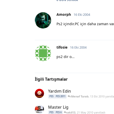
Amorph
16 Eki 2004
Ps2 içindir.PC için daha zaman va
tifosie
16 Eki 2004
ps2 dir o...
İlgili Tartışmalar
Yardım Edin
Menaf Turab
,
13 Eki 2010
yanıtl
PES
PES 2011
Master Lig
akil13
,
21 May 2010
yanıtladı
PES
PES 6