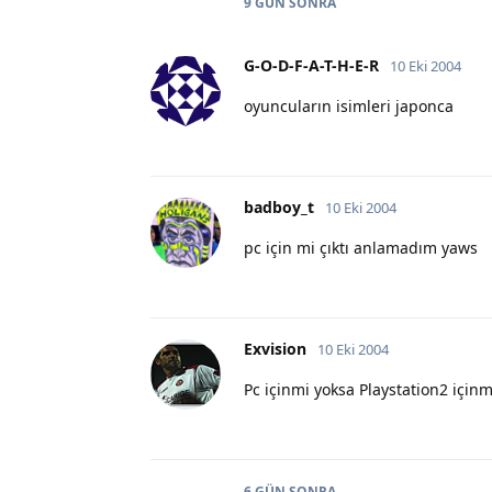
9 GÜN
SONRA
G-O-D-F-A-T-H-E-R
10 Eki 2004
oyuncuların isimleri japonca
badboy_t
10 Eki 2004
pc için mi çıktı anlamadım yaws
Exvision
10 Eki 2004
Pc içinmi yoksa Playstation2 içinm
6 GÜN
SONRA