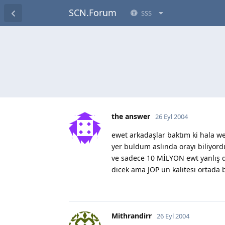
SCN.Forum
SSS
the answer
26 Eyl 2004
ewet arkadaşlar baktım ki hala we
yer buldum aslında orayı biliyor
ve sadece 10 MİLYON ewt yanlış d
dicek ama JOP un kalitesi ortada 
Mithrandirr
26 Eyl 2004