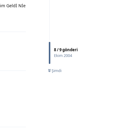
im Geldİ Nİe
Yanıtla
8
/
9
gönderi
Ekim 2004
Yanıtla
Şimdi
Yanıtla