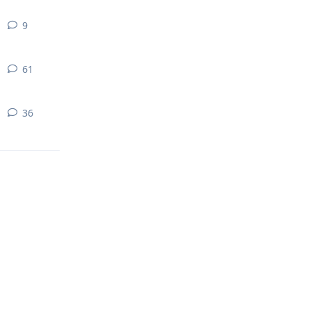
9
9
yanıt
61
61
yanıt
36
36
yanıt