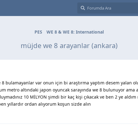
PES
WE 8 & WE 8: International
müjde we 8 arayanlar (ankara)
 8 bulamayanlar var onun için bi araştırma yaptım desem yalan olu
dum metro altındaki japon oyuncak sarayında we 8 bulunuyor ama 
uymadınız 10 MİLYON şimdi bir kaç kişi çıkacak ve ben 2 ye aldım n
ben yıllardır ordan alıyorum koşun sizde alın