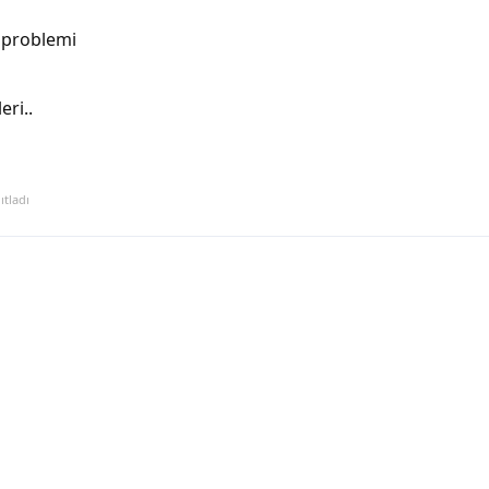
 problemi
eri..
ıtladı