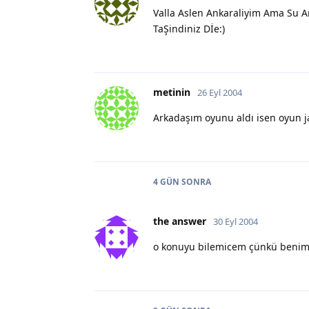
Valla Aslen Ankaraliyim Ama Su
TaŞindiniz Dİe:)
metinin
26 Eyl 2004
Arkadaşım oyunu aldı isen oyun j
4 GÜN
SONRA
the answer
30 Eyl 2004
o konuyu bilemicem çünkü benim 