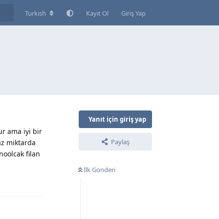
Turkish
Kayıt Ol
Giriş Yap
Yanıt için giriş yap
r ama iyi bir
Paylaş
az miktarda
oolcak filan
İlk Gönderi
Yanıtla