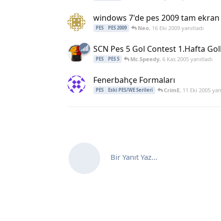
windows 7'de pes 2009 tam ekran
Neo
,
16 Eki 2009
yanıtladı
PES
PES 2009
SCN Pes 5 Gol Contest 1.Hafta Goll
Mc.Speedy
,
6 Kas 2005
yanıtladı
PES
PES 5
Fenerbahçe Formaları
CrimE
,
11 Eki 2005
yan
PES
Eski PES/WE Serileri
Bir Yanıt Yaz...