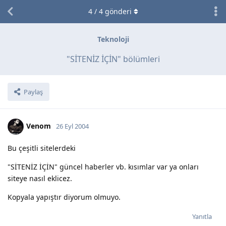
4
/
4
gönderi
Teknoloji
"SİTENİZ İÇİN" bölümleri
Paylaş
Venom
26 Eyl 2004
Bu çeşitli sitelerdeki
"SİTENİZ İÇİN" güncel haberler vb. kısımlar var ya onları
siteye nasıl eklicez.
Kopyala yapıştır diyorum olmuyo.
Yanıtla