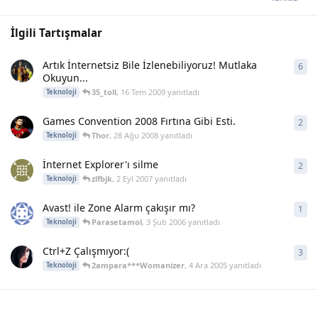
İlgili Tartışmalar
Artık İnternetsiz Bile İzlenebiliyoruz! Mutlaka
6
6
ya
Okuyun...
35_toll
,
16 Tem 2009
yanıtladı
Teknoloji
Games Convention 2008 Fırtına Gibi Esti.
2
2
ya
Thor
,
28 Ağu 2008
yanıtladı
Teknoloji
İnternet Explorer'ı silme
2
2
ya
zlfbjk
,
2 Eyl 2007
yanıtladı
Teknoloji
Avast! ile Zone Alarm çakışır mı?
1
1
ya
Parasetamol
,
3 Şub 2006
yanıtladı
Teknoloji
Ctrl+Z Çalışmıyor:(
3
3
ya
2ampara***Womanizer
,
4 Ara 2005
yanıtladı
Teknoloji