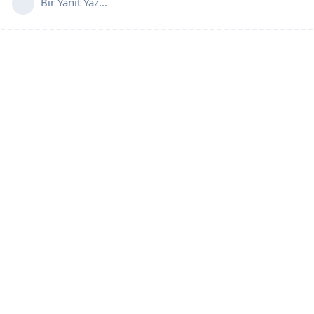
Bir Yanıt Yaz...
Copyright ©2001 SoccerCenter.Net - E-mail: info@soccercenter.net