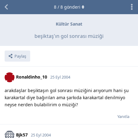
8
/
8
gönderi
Kültür Sanat
beşiktaş'ın gol sonrası müziği
Paylaş
Ronaldinho_10
25 Eyl 2004
arakdaşlar beşiktaşın gol sonrası müziğini arıyorum hani şu
karakartal diye bağırılan ama şarkıda karakartal denilmiyo
neyse nerden bulabilirim o müziği?
Yanıtla
Bjk57
25 Eyl 2004