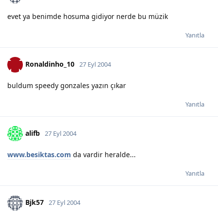
evet ya benimde hosuma gidiyor nerde bu müzik
Yanıtla
Ronaldinho_10
27 Eyl 2004
buldum speedy gonzales yazın çıkar
Yanıtla
alifb
27 Eyl 2004
www.besiktas.com
da vardir heralde...
Yanıtla
Bjk57
27 Eyl 2004