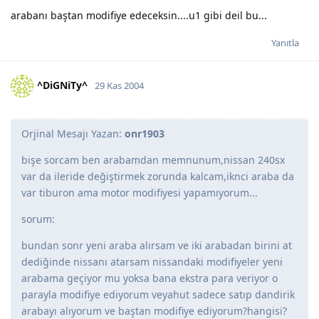
arabanı baştan modifiye edeceksin....u1 gibi deil bu...
Yanıtla
^DiGNiTy^
29 Kas 2004
Orjinal Mesajı Yazan:
onr1903
bişe sorcam ben arabamdan memnunum,nissan 240sx
var da ileride değiştirmek zorunda kalcam,iknci araba da
var tiburon ama motor modifiyesi yapamıyorum...
sorum:
bundan sonr yeni araba alırsam ve iki arabadan birini at
dediğinde nissanı atarsam nissandaki modifiyeler yeni
arabama geçiyor mu yoksa bana ekstra para veriyor o
parayla modifiye ediyorum veyahut sadece satıp dandirik
arabayı alıyorum ve baştan modifiye ediyorum?hangisi?