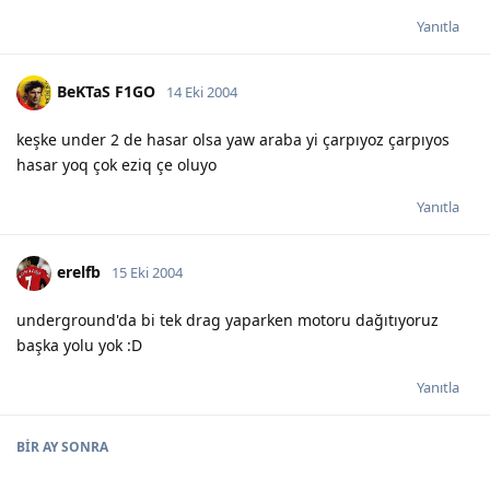
Yanıtla
BeKTaS F1GO
14 Eki 2004
keşke under 2 de hasar olsa yaw araba yi çarpıyoz çarpıyos
hasar yoq çok eziq çe oluyo
Yanıtla
erelfb
15 Eki 2004
underground'da bi tek drag yaparken motoru dağıtıyoruz
başka yolu yok :D
Yanıtla
BIR AY
SONRA