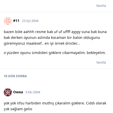
Yanıtla
#11
23 Eyl 2004
bazen böle aahhh resme bak uf uf uffff ayyyy suna bak buna
bak derken oyunun aslinda kocaman bir balon oldugunu
göremiyoruz maalesef.. en iyi örnek driv3er...
o yüzden oyunu simdiden göklere cikarmayalim. bekleyelim.
Yanıtla
16 GÜN
SONRA
Owea
9 Eki 2004
yok yok nfsu harbiden muthiş çikaralim goklere. Ciddi olarak
çok sağlam gelio