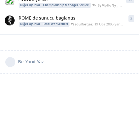
_SyMpHoNy_
,
3 Tem 2006
y
Diğer Oyunlar
Championship Manager Serileri
ROME de sunucu baglantısı
2
2
ya
soulforger
,
19 Oca 2005
yanıtladı
Diğer Oyunlar
Total War Serileri
Bir Yanıt Yaz...