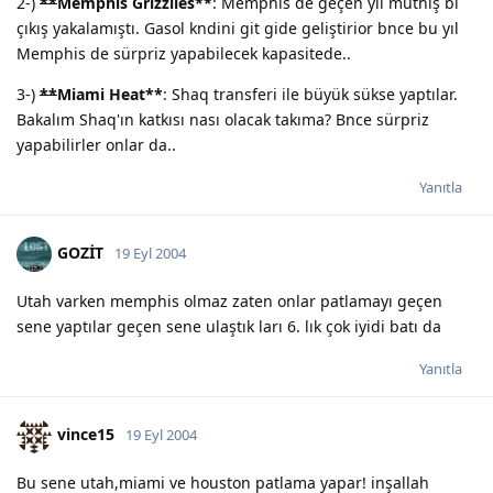
2-)
**
Memphis Grizzlies
**
: Memphis de geçen yıl müthiş bi
çıkış yakalamıştı. Gasol kndini git gide geliştirior bnce bu yıl
Memphis de sürpriz yapabilecek kapasitede..
3-)
**
Miami Heat
**
: Shaq transferi ile büyük sükse yaptılar.
Bakalım Shaq'ın katkısı nası olacak takıma? Bnce sürpriz
yapabilirler onlar da..
Yanıtla
GOZİT
19 Eyl 2004
Utah varken memphis olmaz zaten onlar patlamayı geçen
sene yaptılar geçen sene ulaştık ları 6. lık çok iyidi batı da
Yanıtla
vince15
19 Eyl 2004
Bu sene utah,miami ve houston patlama yapar! inşallah