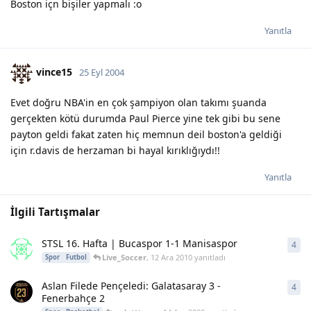
Boston içn bişiler yapmalı :o
Yanıtla
vince15
25 Eyl 2004
Evet doğru NBA'in en çok şampiyon olan takımı şuanda
gerçekten kötü durumda Paul Pierce yine tek gibi bu sene
payton geldi fakat zaten hiç memnun deil boston'a geldiği
için r.davis de herzaman bi hayal kırıklığıydı!!
Yanıtla
İlgili Tartışmalar
STSL 16. Hafta | Bucaspor 1-1 Manisaspor
4
4
ya
Live_Soccer
,
12 Ara 2010
yanıtladı
Spor
Futbol
Aslan Filede Pençeledi: Galatasaray 3 -
4
4
ya
Fenerbahçe 2