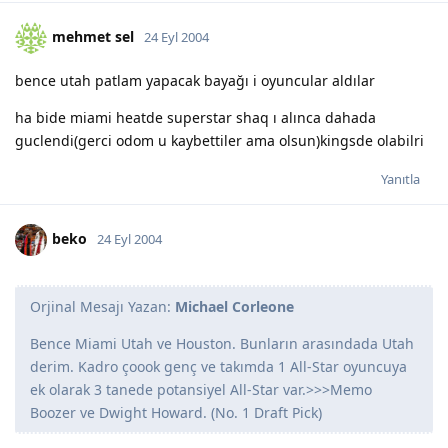
mehmet sel
24 Eyl 2004
bence utah patlam yapacak bayağı i oyuncular aldılar
ha bide miami heatde superstar shaq ı alınca dahada
guclendi(gerci odom u kaybettiler ama olsun)kingsde olabilri
Yanıtla
beko
24 Eyl 2004
Orjinal Mesajı Yazan:
Michael Corleone
Bence Miami Utah ve Houston. Bunların arasındada Utah
derim. Kadro çoook genç ve takımda 1 All-Star oyuncuya
ek olarak 3 tanede potansiyel All-Star var.>>>Memo
Boozer ve Dwight Howard. (No. 1 Draft Pick)