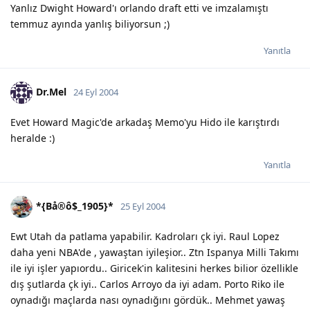
Yanlız Dwight Howard'ı orlando draft etti ve imzalamıştı
temmuz ayında yanlış biliyorsun ;)
Yanıtla
Dr.Mel
24 Eyl 2004
Evet Howard Magic'de arkadaş Memo'yu Hido ile karıştırdı
heralde :)
Yanıtla
*{Bå®ô$_1905}*
25 Eyl 2004
Ewt Utah da patlama yapabilir. Kadroları çk iyi. Raul Lopez
daha yeni NBA'de , yawaştan iyileşior.. Ztn Ispanya Milli Takımı
ile iyi işler yapıordu.. Giricek'in kalitesini herkes bilior özellikle
dış şutlarda çk iyi.. Carlos Arroyo da iyi adam. Porto Riko ile
oynadığı maçlarda nası oynadığını gördük.. Mehmet yawaş