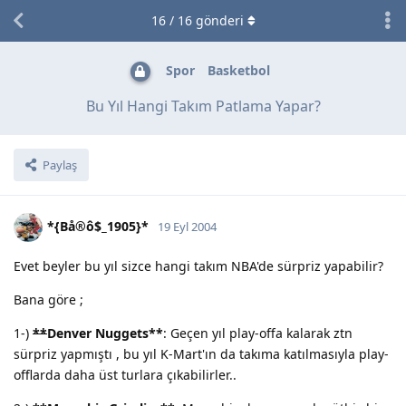
16
/
16
gönderi
Spor
Basketbol
Bu Yıl Hangi Takım Patlama Yapar?
Paylaş
*{Bå®ô$_1905}*
19 Eyl 2004
Evet beyler bu yıl sizce hangi takım NBA'de sürpriz yapabilir?
Bana göre ;
1-)
**
Denver Nuggets
**
: Geçen yıl play-offa kalarak ztn
sürpriz yapmıştı , bu yıl K-Mart'ın da takıma katılmasıyla play-
offlarda daha üst turlara çıkabilirler..