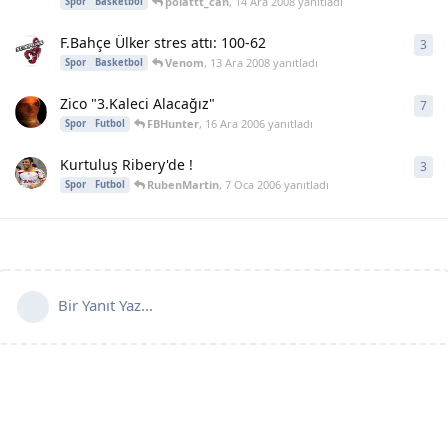
polattt_can
,
14 Ara 2008
yanıtladı
Spor
Basketbol
F.Bahçe Ülker stres attı: 100-62
3
3
ya
Venom
,
13 Ara 2008
yanıtladı
Spor
Basketbol
Zico "3.Kaleci Alacağız"
7
7
ya
FBHunter
,
16 Ara 2006
yanıtladı
Spor
Futbol
Kurtuluş Ribery'de !
3
3
ya
RubenMartin
,
7 Oca 2006
yanıtladı
Spor
Futbol
Bir Yanıt Yaz...