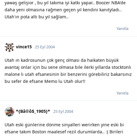
yawaş gelişior , bu yıl takıma iyi katkı yapar.. Boozer NBA'de
daha yeni olmasına rağmen geçen yıl kendini kanıtyladı..
Utah'ın pota altı bu yıl sağlam..
Yanıtla
vince15
25 Eyl 2004
Utah ın kadrosunun çok genç olması da haikaten büyük
avantaj onlar için bu sene olmasa bile ilerki yıllarda stocktonlı
malone lı utah efsanesinin bir benzerini görebiliriz bakarsınız
bu sefer de efsane Memo lu Utah olur!!
Yanıtla
*{Bå®ô$_1905}*
25 Eyl 2004
Utah eski günlerine dönme sinyalleri werirken yine eski bi
efsane takım Boston maalesef rezil durumlarda.. :( Birileri