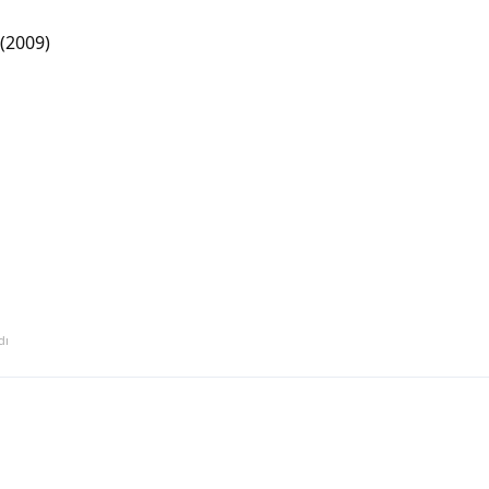
 (2009)
dı