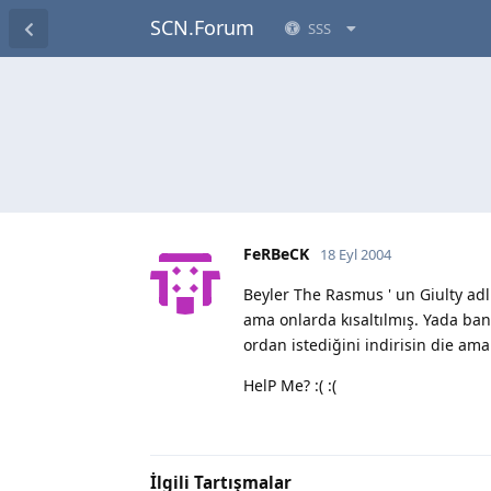
SCN.Forum
SSS
FeRBeCK
18 Eyl 2004
Beyler The Rasmus ' un Giulty adl
ama onlarda kısaltılmış. Yada ban
ordan istediğini indirisin die ama
HelP Me? :( :(
İlgili Tartışmalar