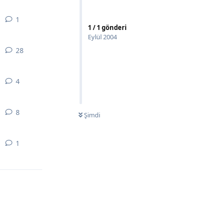
1
1
yanıt
1
/
1
gönderi
Eylül 2004
28
28
yanıt
4
4
yanıt
8
8
yanıt
Şimdi
1
1
yanıt