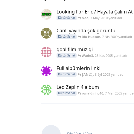
Looking For Eric / Hayata Çalım At
Neo
,
7 May 2010
yanıtladı
Kültür Sanat
Canlı yayında şok görüntü
Dio Hudson
,
7 Nis 2009
yanıtladı
Kültür Sanat
goal film müzigi
Wade3
,
25 Kas 2005
yanıtladı
Kültür Sanat
Full albümlerin linki
ŞANLI_
,
8 Eyl 2005
yanıtladı
Kültür Sanat
Led Zeplin 4 album
ronaldinho10
,
7 Mar 2005
yanıtla
Kültür Sanat
Bir Yanıt Yaz...