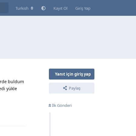
Turkish
Kayıt Ol
Giriş Yap
Yanıt için giriş yap
lerde buldum
Paylaş
edi yükle
İlk Gönderi
Yanıtla