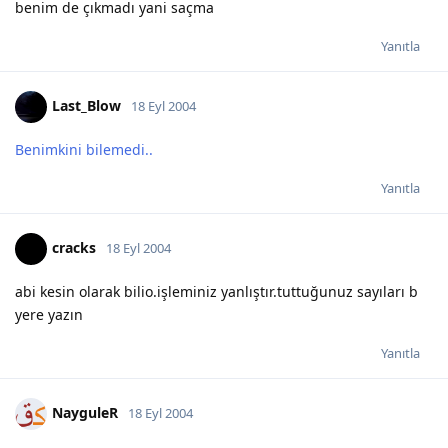
benim de çıkmadı yani saçma
Yanıtla
Last_Blow
18 Eyl 2004
Benimkini bilemedi..
Yanıtla
cracks
18 Eyl 2004
abi kesin olarak bilio.işleminiz yanlıştır.tuttuğunuz sayıları b
yere yazın
Yanıtla
NayguleR
18 Eyl 2004