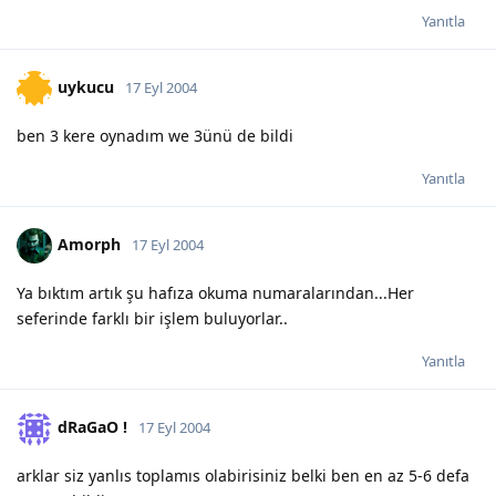
Yanıtla
uykucu
17 Eyl 2004
ben 3 kere oynadım we 3ünü de bildi
Yanıtla
Amorph
17 Eyl 2004
Ya bıktım artık şu hafıza okuma numaralarından...Her
seferinde farklı bir işlem buluyorlar..
Yanıtla
dRaGaO !
17 Eyl 2004
arklar siz yanlıs toplamıs olabirisiniz belki ben en az 5-6 defa