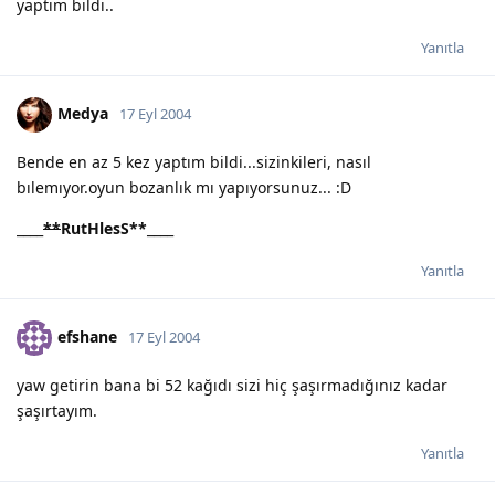
yaptım bildi..
Yanıtla
Medya
17 Eyl 2004
Bende en az 5 kez yaptım bildi...sizinkileri, nasıl
bılemıyor.oyun bozanlık mı yapıyorsunuz... :D
____
**
RutHlesS
**
____
Yanıtla
efshane
17 Eyl 2004
yaw getirin bana bi 52 kağıdı sizi hiç şaşırmadığınız kadar
şaşırtayım.
Yanıtla