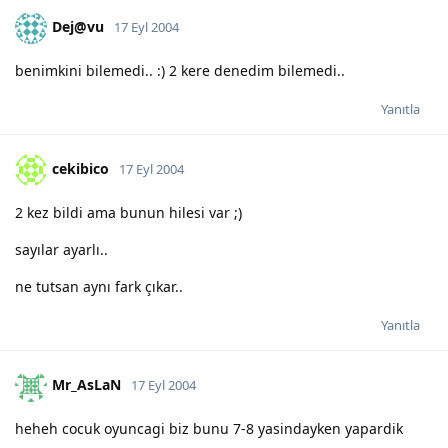
Dej@vu
17 Eyl 2004
benimkini bilemedi.. :) 2 kere denedim bilemedi..
Yanıtla
cekibico
17 Eyl 2004
2 kez bildi ama bunun hilesi var ;)
sayılar ayarlı..
ne tutsan aynı fark çıkar..
Yanıtla
Mr_AsLaN
17 Eyl 2004
heheh cocuk oyuncagi biz bunu 7-8 yasindayken yapardik