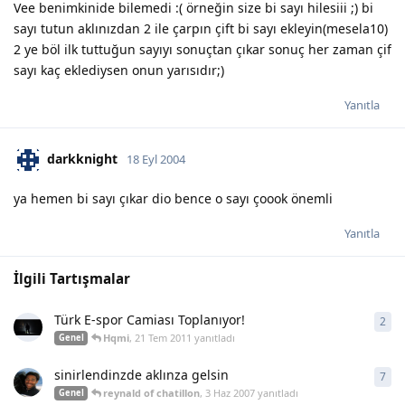
Vee benimkinide bilemedi :( örneğin size bi sayı hilesiii ;) bi
sayı tutun aklınızdan 2 ile çarpın çift bi sayı ekleyin(mesela10)
2 ye böl ilk tuttuğun sayıyı sonuçtan çıkar sonuç her zaman çif
sayı kaç eklediysen onun yarısıdır;)
Yanıtla
darkknight
18 Eyl 2004
ya hemen bi sayı çıkar dio bence o sayı çoook önemli
Yanıtla
İlgili Tartışmalar
Türk E-spor Camiası Toplanıyor!
2
2
ya
Hqmi
,
21 Tem 2011
yanıtladı
Genel
sinirlendinzde aklınza gelsin
7
7
ya
reynald of chatillon
,
3 Haz 2007
yanıtladı
Genel