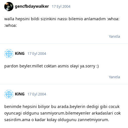
gencfbdaywalker
17 Eyl 2004
walla hepsini bildi sizinkini nassı bilemio anlamadım :whoa:
:whoa:
Yanıtla
KiNG
17 Eyl 2004
pardon beyler.millet coktan asmis olayi ya.sorry :)
Yanıtla
KiNG
17 Eyl 2004
benimde hepsini biliyor bu arada.beylerin dedigi gibi cocuk
oyuncagi oldgunu sanmiyorum.bilemeyenler arkadaslari cok
sasirdim.ama o kadar kolay oldugunu zannetmiyorum.