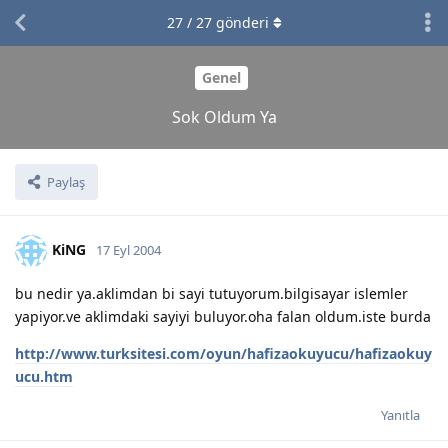
27
/
27
gönderi
Genel
Sok Oldum Ya
Paylaş
KiNG
17 Eyl 2004
bu nedir ya.aklimdan bi sayi tutuyorum.bilgisayar islemler
yapiyor.ve aklimdaki sayiyi buluyor.oha falan oldum.iste burda
http://www.turksitesi.com/oyun/hafizaokuyucu/hafizaokuy
ucu.htm
Yanıtla