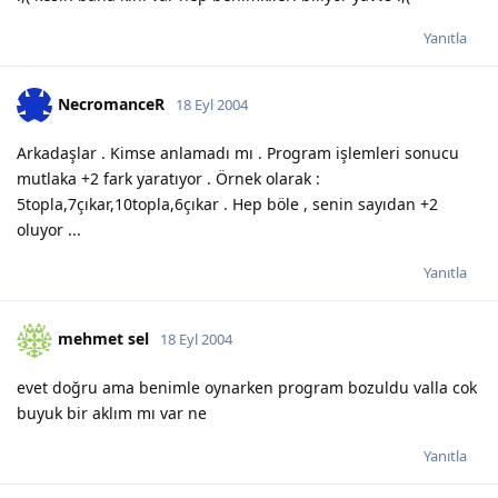
Yanıtla
NecromanceR
18 Eyl 2004
Arkadaşlar . Kimse anlamadı mı . Program işlemleri sonucu
mutlaka +2 fark yaratıyor . Örnek olarak :
5topla,7çıkar,10topla,6çıkar . Hep böle , senin sayıdan +2
oluyor ...
Yanıtla
mehmet sel
18 Eyl 2004
evet doğru ama benimle oynarken program bozuldu valla cok
buyuk bir aklım mı var ne
Yanıtla