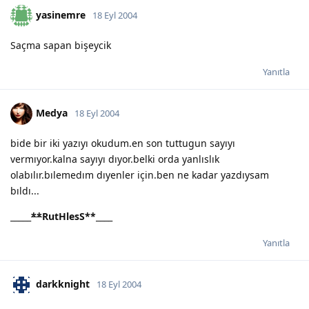
yasinemre
18 Eyl 2004
Saçma sapan bişeycik
Yanıtla
Medya
18 Eyl 2004
bide bir iki yazıyı okudum.en son tuttugun sayıyı
vermıyor.kalna sayıyı dıyor.belki orda yanlıslık
olabılır.bılemedım dıyenler için.ben ne kadar yazdıysam
bıldı...
_____
**
RutHlesS
**
____
Yanıtla
darkknight
18 Eyl 2004