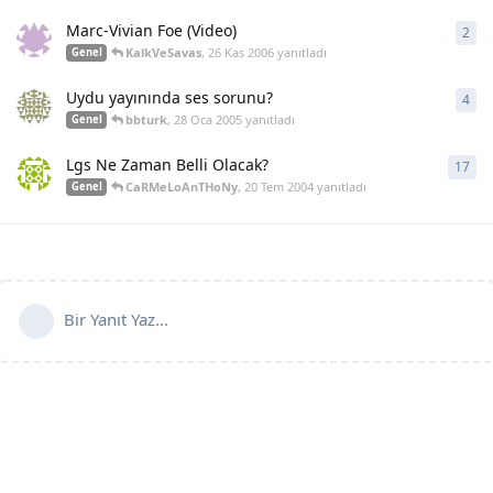
Marc-Vivian Foe (Video)
2
2
ya
KalkVeSavas
,
26 Kas 2006
yanıtladı
Genel
Uydu yayınında ses sorunu?
4
4
ya
bbturk
,
28 Oca 2005
yanıtladı
Genel
Lgs Ne Zaman Belli Olacak?
17
17
y
CaRMeLoAnTHoNy
,
20 Tem 2004
yanıtladı
Genel
Bir Yanıt Yaz...