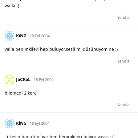
walla :)
Yanıtla
KiNG
18 Eyl 2004
valla benimkileri hep buluyor.sesli mi düsünüyom ne :)
Yanıtla
JaCKaL
18 Eyl 2004
bilemedi 2 kere
Yanıtla
KiNG
18 Eyl 2004
:,( kesin bana kini var hep benimkileri biliyor yavvs :,(