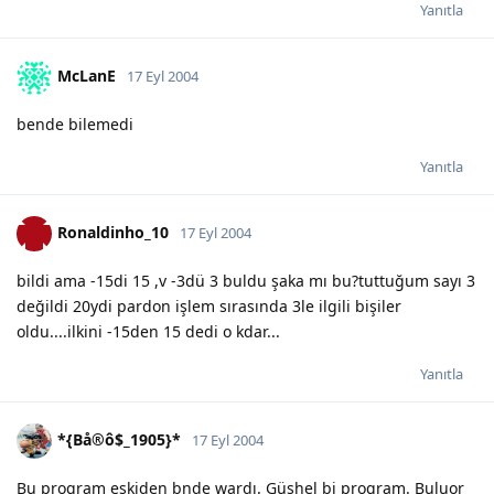
Yanıtla
McLanE
17 Eyl 2004
bende bilemedi
Yanıtla
Ronaldinho_10
17 Eyl 2004
bildi ama -15di 15 ,v -3dü 3 buldu şaka mı bu?tuttuğum sayı 3
değildi 20ydi pardon işlem sırasında 3le ilgili bişiler
oldu....ilkini -15den 15 dedi o kdar...
Yanıtla
*{Bå®ô$_1905}*
17 Eyl 2004
Bu program eskiden bnde wardı. Güshel bi program. Buluor