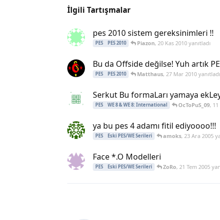
İlgili Tartışmalar
pes 2010 sistem gereksinimleri !!
Piazon
,
20 Kas 2010
yanıtladı
PES
PES 2010
Bu da Offside değilse! Yuh artık PES
Matthaus
,
27 Mar 2010
yanıtlad
PES
PES 2010
Serkut Bu formaLarı yamaya ekLey
OcToPuS_09
,
11
PES
WE 8 & WE 8: International
ya bu pes 4 adamı fitil ediyoooo!!!
amoks
,
23 Ara 2005
ya
PES
Eski PES/WE Serileri
Face *.O Modelleri
ZoRo
,
21 Tem 2005
yan
PES
Eski PES/WE Serileri