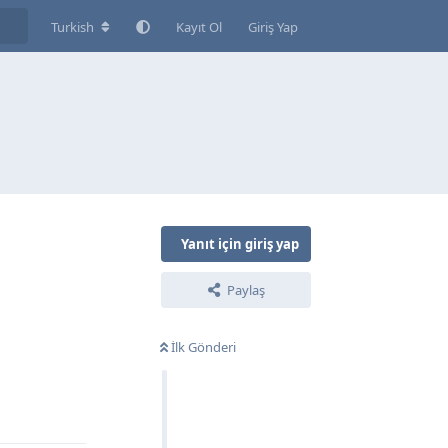
Turkish
Kayıt Ol
Giriş Yap
Yanıt için giriş yap
Paylaş
İlk Gönderi
Yanıtla