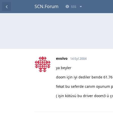
SCN.Forum
SSS
evolvo
14 Eyl 2004
ya beyler
doom için iyi dediler bende 61.76
fekat bu seferde canım oyunum pe
( işin kötüsü bu driver doom3 ü çok