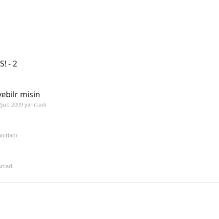
! - 2
ı
ebilr misin
 Şub 2009
yanıtladı
nıtladı
ıtladı