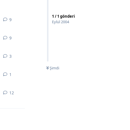
1
/
1
gönderi
9
9
yanıt
Eylül 2004
9
9
yanıt
3
3
yanıt
Şimdi
1
1
yanıt
12
12
yanıt